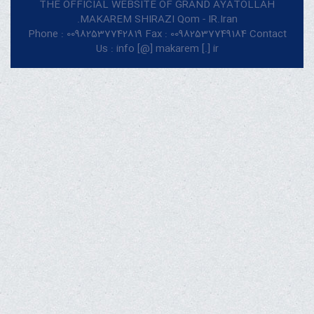
THE OFFICIAL WEBSITE OF GRAND AYATOLLAH
MAKAREM SHIRAZI Qom - IR.Iran.
Phone : 00982537742819 Fax : 00982537749184 Contact
Us : info [@] makarem [.] ir