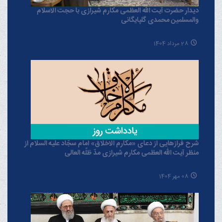
دیدار حضرت آیت الله العظمی مکارم شیرازی با حجت الاسلام
والمسلمین محمدی گلپایگانی
28 مرداد 1404
شرح فرازهایی از دعای «مکارم الاخلاق» امام سجّاد علیه السلام از
منظر آیت الله العظمی مکارم شیرازی مدّ ظلّه العالی
08 مهر 1404