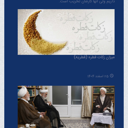
داریم ولی آنها کارشان تخریب است.
میزان زکات فطره (فطریه)
25 اسفند 1404