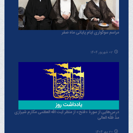
مراسم سوگواری ایام پایانی ماه صفر
02 شهریور 1404
درس‌هایی از سورۀ «فتح» از منظر آیت الله العظمی مکارم شیرازی
مدّ ظلّه العالی
20 مهر 1404