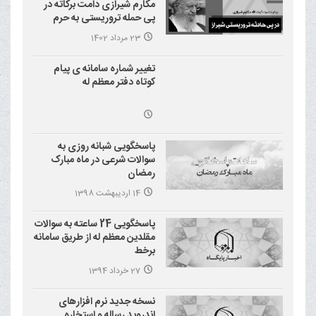
مکارم شیرازی دامت برکاته در
پی حمله تروریستی به حرم
احمد بن موسی علیه السلام
23 مرداد 1402
(شاهچراغ)
تغییر شماره سامانه ی پیام
کوتاه دفتر معظم له
پاسخگویی شبانه روزی به
سوالات شرعی در ماه مبارک
رمضان
14 اردیبهشت 1398
پاسخگویی 24 ساعته به سوالات
مقلدین معظم له از طریق سامانه
برخط
27 خرداد 1394
نسخه جدید نرم افزارهای
اندروید رساله و استخاره