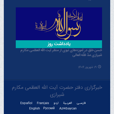
حُسن خلق در آموزه‌های نبوی از منظر آیت الله العظمی مکارم
شیرازی مدّ ظلّه العالی
19 شهریور 1404
خبرگزاری دفتر حضرت آیت الله العظمی مکارم
شیرازی
فارسـی
العربـیة
اردو
Français
Español
English
Русский
Azərbaycan