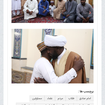
برچسب ها :
امام صادق
طلاب
مردم
علماء
مسئولین