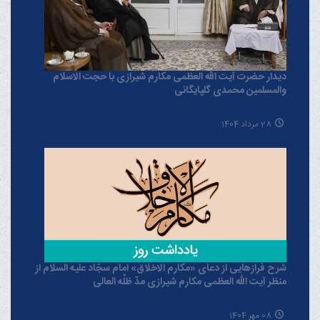
دیدار حضرت آیت الله العظمی مکارم شیرازی با حجت الاسلام
والمسلمین محمدی گلپایگانی
28 مرداد 1404
شرح فرازهایی از دعای «مکارم الاخلاق» امام سجّاد علیه السلام از
منظر آیت الله العظمی مکارم شیرازی مدّ ظلّه العالی
08 مهر 1404