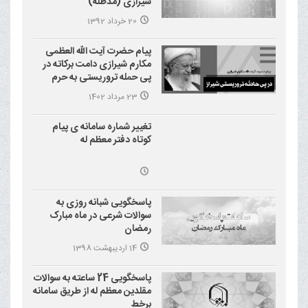
شیرازی (مدظله)
20 خرداد 1392
پیام حضرت آیت الله العظمی
مکارم شیرازی دامت برکاته در
پی حمله تروریستی به حرم
احمد بن موسی علیه السلام
23 مرداد 1402
(شاهچراغ)
تغییر شماره سامانه ی پیام
کوتاه دفتر معظم له
پاسخگویی شبانه روزی به
سوالات شرعی در ماه مبارک
رمضان
14 اردیبهشت 1398
پاسخگویی 24 ساعته به سوالات
مقلدین معظم له از طریق سامانه
برخط