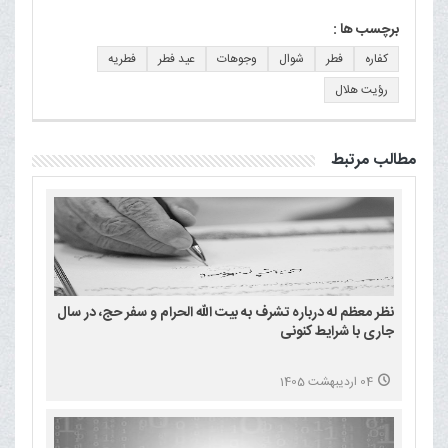
برچسب ها :
کفاره
فطر
شوال
وجوهات
عید فطر
فطریه
رؤیت هلال
مطالب مرتبط
نظر معظم له درباره تشرف به بیت الله الحرام و سفر حج، در سال
جاری با شرایط کنونی
04 اردیبهشت 1405