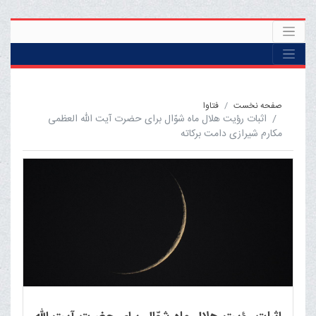
صفحه نخست
فتاوا
اثبات رؤیت هلال ماه شوّال برای حضرت آیت الله العظمی
مکارم شیرازی دامت برکاته