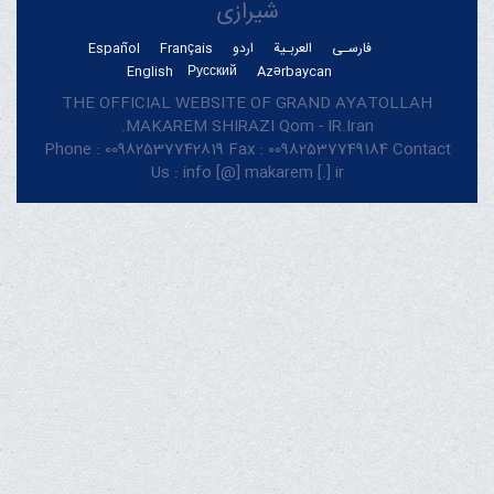
شیرازی
فارسـی
العربـیة
اردو
Français
Español
English
Русский
Azərbaycan
THE OFFICIAL WEBSITE OF GRAND AYATOLLAH
MAKAREM SHIRAZI Qom - IR.Iran.
Phone : 00982537742819 Fax : 00982537749184 Contact
Us : info [@] makarem [.] ir