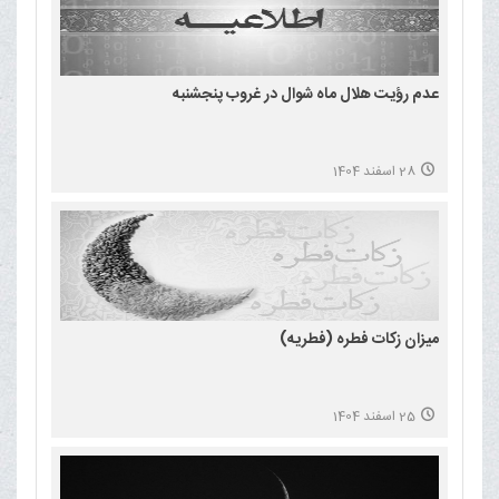
عدم رؤیت هلال ماه شوال در غروب پنجشنبه
28 اسفند 1404
میزان زکات فطره (فطریه)
25 اسفند 1404