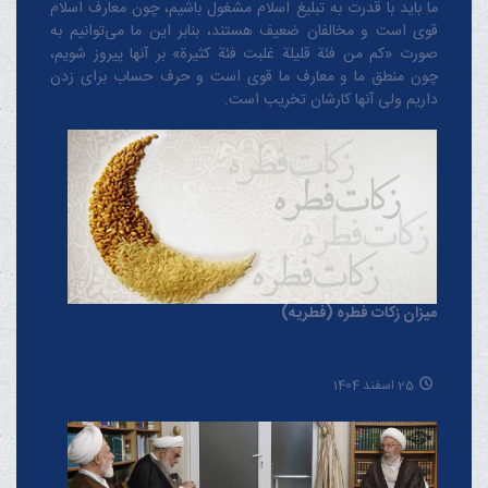
ما باید با قدرت به تبلیغ اسلام مشغول باشیم، چون معارف اسلام
قوی است و مخالفان ضعیف هستند، بنابر این ما می‌توانیم به
صورت «کم من فئة قلیلة غلبت فئة کثیرة» بر آنها پیروز شویم،
چون منطق‌ ما و معارف ‌ما قوی است و حرف حساب برای زدن
داریم ولی آنها کارشان تخریب است.
میزان زکات فطره (فطریه)
25 اسفند 1404