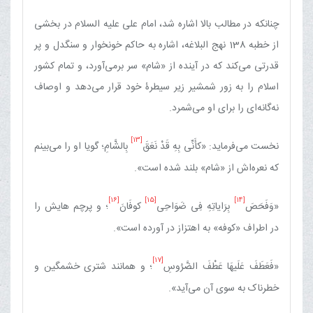
چنانکه در مطالب بالا اشاره شد، امام علی علیه السلام در بخشی
از خطبه 138 نهج البلاغه، اشاره به حاکم خونخوار و سنگدل و پر
قدرتی می‌کند که در آینده از «شام» سر برمی‌آورد، و تمام کشور
اسلام را به زور شمشیر زیر سیطرۀ خود قرار می‌دهد و اوصاف
نه‌گانه‌ای را برای او می‌شمرد.
[13]
نخست می‌فرماید: «کأَنِّی‏ بِهِ‏ قَدْ نَعَقَ‏
بِالشَّامِ؛ گویا او را می‌بینم
که نعره‌اش از «شام» بلند شده است».
[16]
[15]
[14]
«وَفَحَصَ‏
بِرَایاتِهِ فِی ضَوَاحِی‏
کوفَانَ‏
؛ و پرچم هایش را
در اطراف «کوفه» به اهتزاز در آورده است».
[17]
«فَعَطَفَ عَلَیهَا عَطْفَ الضَّرُوسِ
؛ و همانند شتری خشمگین و
خطرناک به سوی آن می‌آید».