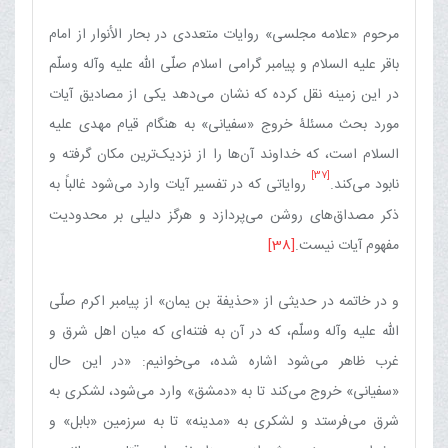
مرحوم «علامه مجلسی» روایات متعددی در بحار الأنوار از امام
باقر علیه السلام و پیامبر گرامی اسلام صلّی الله علیه وآله وسلّم
در این زمینه نقل کرده که نشان می‌دهد یکی از مصادیق آیات
مورد بحث مسئلۀ خروج «سفیانی» به هنگام قیام مهدی علیه
السلام است، که خداوند آن‌ها را از نزدیک‌ترین مکان گرفته و
[37]
نابود می‌کند.
روایاتی که در تفسیر آیات وارد می‌شود غالباً به
ذکر مصداق‌های روشن می‌پردازد و هرگز دلیلی بر محدودیت
مفهوم آیات نیست.
[38]
و در خاتمه در حدیثی از «حذیفة بن یمان» از پیامبر اکرم صلّی
اللّه علیه وآله وسلّم، که در آن به فتنه‌ای که میان اهل شرق و
غرب ظاهر می‌شود اشاره شده، می‌خوانیم: «در این حال
«سفیانی» خروج می‌کند تا به «دمشق» وارد می‌شود، لشکری به
شرق می‌فرستد و لشکری به «مدینه» تا به سرزمین «بابل» و