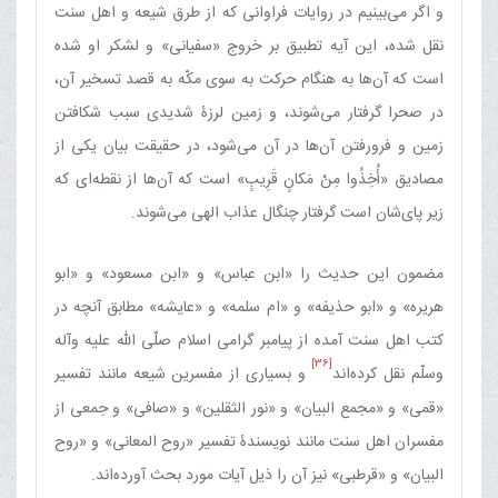
و اگر می‌بینیم در روایات فراوانی که از طرق شیعه و اهل سنت
نقل شده، این آیه تطبیق بر خروج «سفیانی‏» و لشکر او شده
است که آن‌ها به هنگام حرکت به سوی مکّه به قصد تسخیر آن،
در صحرا گرفتار می‌شوند، و زمین لرزۀ شدیدی سبب شکافتن
زمین و فرورفتن آن‌ها در آن می‌شود، در حقیقت بیان یکی از
مصادیق «أُخِذُوا مِنْ مَکانٍ قَرِیبٍ‏» است که آن‌ها از نقطه‌ای که
زیر پای‌شان است گرفتار چنگال عذاب الهی می‌شوند.
مضمون این حدیث را «ابن عباس» و «ابن مسعود» و «ابو
هریره» و «ابو حذیفه» و «ام سلمه» و «عایشه» مطابق آنچه در
کتب اهل سنت آمده از پیامبر گرامی اسلام صلّی الله علیه وآله
[36]
وسلّم نقل کرده‌اند
و بسیاری از مفسرین شیعه مانند تفسیر
«قمی» و «مجمع البیان» و «نور الثقلین» و «صافی» و جمعی از
مفسران اهل سنت مانند نویسندۀ تفسیر «روح المعانی» و «روح
البیان» و «قرطبی» نیز آن را ذیل آیات مورد بحث آورده‌اند.