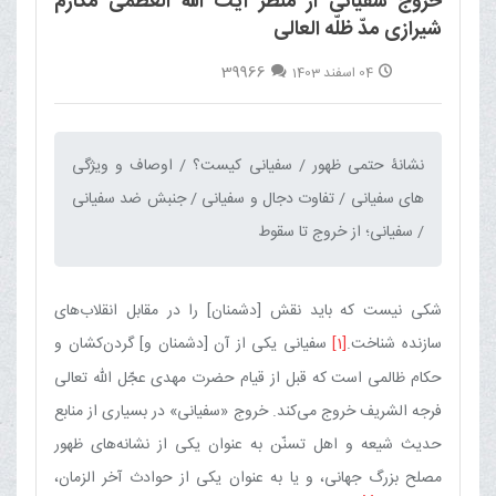
خروج سفیانی از منظر آیت الله العظمی مکارم
شیرازی مدّ ظلّه العالی
39966
04 اسفند 1403
نشانۀ حتمی ظهور / سفیانی کیست؟ / اوصاف و ویژگی
های سفیانی / تفاوت دجال و سفیانی / جنبش ضد سفیانی
/ سفیانی؛ از خروج تا سقوط‌
شکی نیست که باید نقش [دشمنان] را در مقابل انقلاب‌های
سازنده شناخت.
[1]
سفیانی‏ یکی از آن [دشمنان و] گردن‌کشان و
حکام ظالمی است که قبل از قیام حضرت مهدی عجّل الله تعالی
فرجه الشریف خروج می‌کند. خروج «سفیانی» در بسیاری از منابع
حدیث شیعه و اهل تسنّن به عنوان یکی از نشانه‌های ظهور
مصلح بزرگ جهانی، و یا به عنوان یکی از حوادث آخر الزمان،