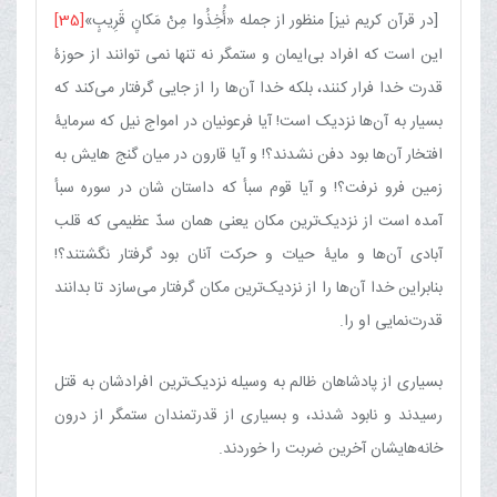
[در قرآن کریم نیز] منظور از جمله «أُخِذُوا مِنْ مَکانٍ قَرِیبٍ»
[35]
این است که افراد بی‌ایمان و ستمگر نه تنها نمی توانند از حوزۀ
قدرت خدا فرار کنند، بلکه خدا آن‌ها را از جایی گرفتار می‌کند که
بسیار به آن‌ها نزدیک است! آیا فرعونیان در امواج نیل که سرمایۀ
افتخار آن‌ها بود دفن نشدند؟! و آیا قارون در میان گنج هایش به
زمین فرو نرفت؟! و آیا قوم سبأ که داستان شان در سوره سبأ
آمده است از نزدیک‌ترین مکان یعنی همان سدّ عظیمی که قلب
آبادی آن‌ها و مایۀ حیات و حرکت آنان بود گرفتار نگشتند؟!
بنابراین خدا آن‌ها را از نزدیک‌ترین مکان گرفتار می‌سازد تا بدانند
قدرت‌نمایی او را.
بسیاری از پادشاهان ظالم به وسیله نزدیک‌ترین افرادشان به قتل
رسیدند و نابود شدند، و بسیاری از قدرتمندان ستمگر از درون
خانه‌هایشان آخرین ضربت را خوردند.