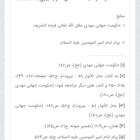
منابع:
1. حکومت جهانی مهدی عجّل الله تعالی فرجه الشریف
2. پیام امام امیر المومنین علیه السلام
[1]
حكومت جهانى مهدى (عج)، ص182.
[2]
به كتاب بحار الأنوار (ط - بيروت)، ج52، صفحات182، 249،
215، 250 و كتاب هاى ديگر مراجعه شود؛ (حكومت جهانى مهدى
(عج)، ص180).
[3]
بحار الأنوار (ط - بيروت)، ج‏52، ص182؛ (حكومت جهانى
مهدى (عج)، ص181).
[4]
همان، ص209؛ (تفسير نمونه، ج‏21، ص165).
[5]
پيام امام امير المومنين عليه السلام، ج‏5، ص524.