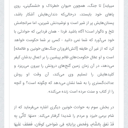
می‏یابد] تا جنگ، همچون حیوان خطرناک و خشمگینی، روی
پاهای خود بایستد، درحالی‌که دندان‌هایش آشکار باشد،
پستان‌هایش پر از شیر است و نوشیدنش شیرین، اما سرانجامش
تلخ و ناگوار است! آگاه باشید فردا - همان فردایی که حوادثی با
خود می‌آورد که شما نمی دانید - کسی بر شما حکومت خواهد
کرد که از غیر آن طایفه [آتش‌افروزان جنگ‌های خونین و ظالمانه]
است و او عمّال حکومت‌های ظالم پیشین را بر اعمال بدشان کیفر
می‌دهد، در آن زمان زمین گنج‌های درونش را بیرون می‌ریزد و
کلیدهایش را تسلیم وی می‌کند، آن وقت او روش
عدالت‌گستری را به شما نشان می‌دهد که چگونه است؟ و آنچه
را از کتاب و سنت مرده است زنده می‌کند».
در بخش سوم به حوادث خونین دیگری اشاره می‌فرماید که از
شام برمی خیزد و مردم‏ را شدیدا گرفتار می‌کند: «منهَا: کأَنِّی بِهِ
قَدْ نَعَقَ بِالشَّامِ، وَفَحَصَ بِرَایاتِهِ فِی ضَوَاحِی کوفَانَ، فَعَطَفَ عَلَیهَا