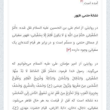
[2]
آمده است.
نشانۀ حتمی ظهور
در روایتی از امام علی بن الحسین علیه السلام نقل شده: «أَمْرُ
السُّفْیانِی‏ حَتْمٌ‏ مِنَ‏ اللَّهِ‏ وَ لَا یکونُ‏ قَائِمٌ إِلَّا بِسُفْیانِی‏؛ ظهور سفیانی
از مسائل حتمی و مسلّم است و در برابر هر قیام کننده‌ای یک
سفیانی وجود دارد».
[3]
در روایتی از امیر مؤمنان علی علیه السلام می‌خوانیم که
می‌گوید: رسول خدا فرمود: «عَشْرٌ قَبْلَ‏ السَّاعَةِ لَا بُدَّ مِنْهَا:
السُّفْیانِی وَالدَّجَّالُ وَالدُّخَانُ وَالدَّابَّةُ وَخُرُوجُ الْقَائِمِ وَطُلُوعُ
الشَّمْسِ مِنْ مَغْرِبِهَا وَنُزُولُ عِیسَی (ع) وَخَسْفٌ بِالْمَشْرِقِ وَخَسْفٌ
بِجَزِیرَةِ الْعَرَبِ وَنَارٌ تَخْرُجُ مِنْ قَعْرِ عَدَنٍ تَسُوقُ النَّاسَ إِلَی الْمَحْشَر؛
ده نشانه است که قبل از قیامت به هر حال ظاهر می‌شود:
سفیانی‏، دجال، دخان، دابة الارض، قیام حضرت مهدی (ع)،