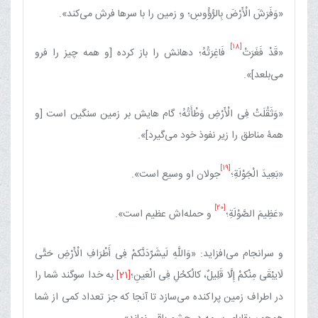
«وَفَرَشَ الْأَرْضَ بِالرُّؤُوسِ؛ و زمین را با سرها فرش می‌کند».
[18]
«قَدْ فَغَرَتْ‏
فَاغِرَتُهُ؛ دهانش را باز کرده [و همه چیز را فرو
می‌بلعد]».
«وَثَقُلَتْ فِی الْأَرْضِ وَطْأَتُهُ؛ گام هایش بر زمین سنگین است [و
همۀ مناطق را زیر نفوذ خود می‌گیرد]».
[19]
«بَعِیدَ الْجَوْلَةِ؛
جولان او وسیع است».
[20]
«عَظِیمَ الصَّوْلَةِ؛
و حمله‌اش عظیم است».
و سرانجام می‌افزاید: «وَاللَّهِ لَیشَرِّدَنَّکمْ فِی أَطْرَافِ الْأَرْضِ حَتَّی
لَایبْقَی‏ مِنْکمْ إِلَّا قَلِیلٌ، کالْکحْلِ فِی الْعَینِ؛
[21]
به خدا سوگند شما را
در اطراف زمین پراکنده می‌سازد تا آنجا که جز تعداد کمی از شما