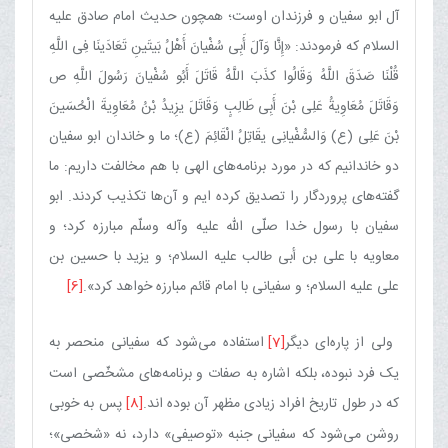
آل ابو سفیان و فرزندان اوست؛ همچون حدیث امام صادق علیه
السلام که فرمودند: «إِنَّا وَآلَ‏ أَبِی‏ سُفْیانَ‏ أَهْلُ‏ بَیتَینِ‏ تَعَادَینَا فِی‏ اللَّهِ‏
قُلْنَا صَدَقَ اللَّهُ وَقَالُوا کذَبَ اللَّهُ قَاتَلَ أَبُو سُفْیانَ رَسُولَ اللَّهِ ص
وَقَاتَلَ مُعَاوِیةُ عَلِی بْنَ أَبِی طَالِبٍ وَقَاتَلَ یزِیدُ بْنُ مُعَاوِیةَ الْحُسَینَ
بْنَ عَلِی (ع) وَالسُّفْیانِی یقَاتِلُ الْقَائِمَ (ع)؛‏ ما و خاندان‏ ابو سفیان
دو خاندانیم که در مورد برنامه‌های الهی با هم مخالفت داریم: ما
گفته‌های پروردگار را تصدیق کرده ایم و آن‌ها تکذیب کردند. ابو
سفیان با رسول خدا صلّی الله علیه وآله وسلّم مبارزه کرد؛ و
معاویه با علی بن أبی طالب علیه السلام؛ و یزید با حسین بن
علی علیه السلام؛ و سفیانی با امام قائم مبارزه خواهد کرد».
[6]
ولی از پاره‌ای دیگر
[7]
استفاده می‌شود که سفیانی منحصر به
یک فرد نبوده، بلکه اشاره به صفات و برنامه‌های مشخّصی است
که در طول تاریخ افراد زیادی مظهر آن بوده اند.
[8]
پس به خوبی
روشن می‌شود که سفیانی جنبه «توصیفی» دارد، نه «شخصی»؛