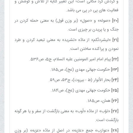
و گردش گرد مكانى است؛ اين تعبير كنايه از تلاش و كوشش و
فعاليت هاى پى در پى مى ‏باشد.
[20]
«صوله» و «صول» (بر وزن قول) به معنى حمله كردن در
جنگ و يا پريدن بر چيزى است.
[21]
«ليشردنّكم» از مادّه «تشريد» به معنى تبعيد كردن و طرد
نمودن و پراكنده ساختن است.
[22]
پيام امام امير المومنين عليه السلام، ج‏5، ص536.
[23]
حكومت جهانى مهدى (عج)، ص185.
[24]
بحار الأنوار (ط - بيروت)، ج۵۳، ص۵۹.
[25]
حكومت جهانى مهدى (عج)، ص184.
[26]
همان، ص185.
[27]
«تؤب» از مادّه «أوب» به معنى بازگشت از سفر و يا هر گونه
بازگشت است.
[28]
«عوازب» جمع «عازبه» در اصل از مادّه «عزبه» (بر وزن