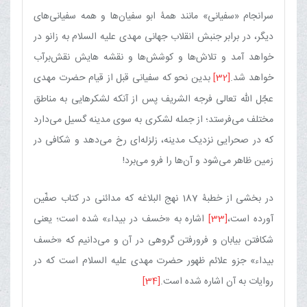
سرانجام «سفیانی» مانند همۀ ابو سفیان‌ها و همه سفیانی‌های
دیگر، در برابر جنبش انقلاب جهانی مهدی علیه السلام به زانو در
خواهد آمد و تلاش‌ها و کوشش‌ها و نقشه هایش نقش‌برآب
خواهد شد.
[32]
بدین نحو که سفیانی‏ قبل از قیام حضرت مهدی
عجّل الله تعالی فرجه الشریف پس از آنکه لشکرهایی به مناطق
مختلف می‌فرستد؛ از جمله لشکری به سوی مدینه گسیل می‌دارد
که در صحرایی نزدیک مدینه، زلزله‌ای رخ می‌دهد و شکافی در
زمین ظاهر می‌شود و آن‌ها را فرو می‌برد!
در بخشی از خطبۀ 187 نهج البلاغه که مدائنی در کتاب صفّین
آورده است،‏
[33]
اشاره به «خسف در بیداء» شده است؛ یعنی
شکافتن بیابان و فرورفتن گروهی در آن و می‌دانیم که «خسف‏
بیداء» جزو علائم ظهور حضرت مهدی علیه السلام است که در
روایات به آن اشاره شده است.
[34]