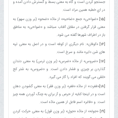
جستجو كردن است و گاه به معنى بسط و گسترش دادن آمده و
در اي خطبه همين مراد است.
[15]
«ضواحى» جمع «ضاحيه» از مادّه «ضحو» (بر وزن سهو) به
معنى قرار گرفتن در مقابل آفتاب مى‏باشد و «ضواحى» به مناطق
باز در اطراف شهرها گفته مى ‏شود.
[16]
«كوفان»: نام ديگرى از كوفه است و در اصل به معنى تپه
‏هاى شن دايره مانند و سرخ است.
[17]
«ضروس» از مادّه «ضرس» (بر وزن ترس) به معنى دندان
گذاردن بر چيزى و فشار دادن است. و «ضروس» به شتر كج
خلقى مى‏ گويند كه افراد را گاز مى ‏گيرد.
[18]
«فغرت» از مادّه «فغر» (بر وزن فقر) به معنى گشودن دهان
است و در اينجا كنايه از حرص و آز براى به چنگ آوردن همه چيز
است. و «فاغر» اسم فاعل از همين مادّه است.
[19]
«جوله» از مادّه «جول» (بر وزن قول) به معنى حركت كردن