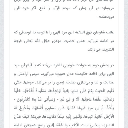
می‌سازد در آن زمان که مردم قرآن را تابع فکر خود قرار
می‌دهند».
غالب شارحان نهج البلاغه این مرد الهی را با توجه به اوصافی که
در ادامه می‌آید همان حضرت مهدی عجّل الله تعالی فرجه
الشریف می‌دانند.
در بخش دوم به حوادث خونینی اشاره می‌کند که با قیام آن مرد
الهی برای اقامه حکومت عدل صورت می‌گیرد، سپس آرامش و
عدالت و غنا و بی‌نیازی صفحه زمین را پر می‌کند: «ومنهَا: حَتَّی‏
تَقُومَ‏ الْحَرْبُ‏ بِکمْ‏ عَلَی‏ سَاقٍ‏، بَادِیاً نَوَاجِذُهَا، مَمْلُوءَةً أَخْلَافُهَا، حُلْواً
رَضَاعُهَا، عَلْقَماً عَاقِبَتُهَا. أَلَا وَ فِی غَدٍ - وَسَیأْتِی غَدٌ بِمَا لَاتَعْرِفُونَ -
یأْخُذُ الْوَالِی مِنْ غَیرِهَا عُمَّالَهَا عَلَی‏ مَسَاوِی أَعْمَالِهَا، وَتُخْرِجُ لَهُ
الْأَرْضُ أَفَالِیذَ کبِدِهَا، وَتُلْقِی إِلَیهِ سِلْماً مَقَالِیدَهَا، فَیرِیکمْ کیفَ عَدْلُ
السِّیرَةِ، وَیحْیی مَیتَ الْکتَابِ وَالسُّنَّة؛ [این وضع همچنان ادامه