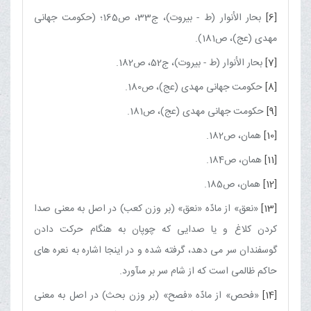
[6]
بحار الأنوار (ط - بيروت)، ج‏33، ص165؛ (حكومت جهانى
مهدى (عج)، ص181).
[7]
بحار الأنوار (ط - بيروت)، ج‏52، ص182.
[8]
حكومت جهانى مهدى (عج)، ص180.
[9]
حكومت جهانى مهدى (عج)، ص181.
[10]
همان، ص182.
[11]
همان، ص184.
[12]
همان، ص185.
[13]
«نعق» از مادّه «نعق» (بر وزن كعب) در اصل به معنى صدا
كردن كلاغ و يا صدايى كه چوپان به هنگام حركت دادن
گوسفندان سر مى‏ دهد، گرفته شده و در اينجا اشاره به نعره‏ هاى
حاكم ظالمى است كه از شام سر بر مى‏آورد.
[14]
«فحص» از مادّه «فصح» (بر وزن بحث) در اصل به معنى