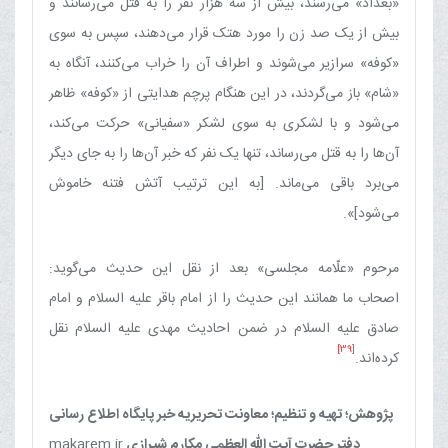
«بغداد» می‌رسند، بیش از سه هزار نفر را به قتل می‌رسانند و
بیش از یک صد زن را مورد هتک قرار می‌دهند، سپس به سوی
«کوفه» سرازیر می‌شوند و اطراف آن را خراب می‌کنند، آنگاه به
«شام» باز می‌گردند، در این هنگام پرچم هدایتی از «کوفه» ظاهر
می‌شود و با لشکری به سوی لشکر «سفیانی» حرکت می‌کند،
آن‌ها را به قتل می‌رساند، تنها یک نفر که خبر آن‌ها را به جای دیگر
می‌برد باقی می‌ماند. [به‏ این ترتیب آتش فتنه خاموش
می‌شود]».
مرحوم «علّامه مجلسی» بعد از نقل این حدیث می‌گوید:
اصحاب ما همانند این حدیث را از امام باقر علیه السلام و امام
صادق علیه السلام در ضمن احادیث مهدی علیه السلام نقل
[39]
کرده‌اند.
پژوهش؛ تهیه و تنظیم؛ معاونت تحریریه خبر پایگاه اطلاع رسانی
دفتر حضرت آیت الله العظمی مکارم شیرازی
makarem.ir