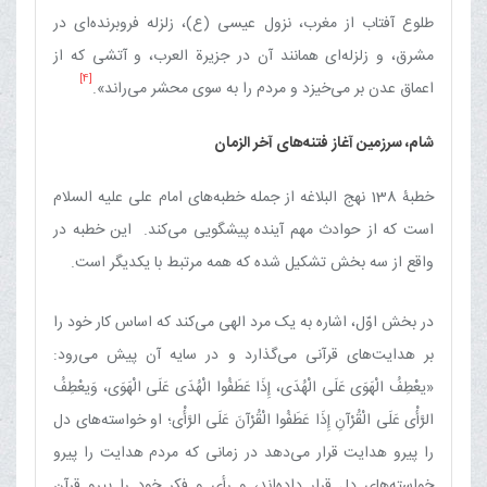
طلوع آفتاب از مغرب، نزول عیسی (ع)، زلزله فروبرنده‌ای در
مشرق، و زلزله‌ای همانند آن در جزیرة العرب، و آتشی که از
[4]
اعماق عدن بر می‌خیزد و مردم را به سوی محشر می‌راند».
شام، سرزمین آغاز فتنه‌های آخر الزمان
خطبۀ 138 نهج البلاغه از جمله خطبه‌های امام علی علیه السلام
است که از حوادث مهم آینده پیشگویی می‌کند. این خطبه در
واقع از سه بخش تشکیل شده که همه مرتبط با یکدیگر است.
در بخش اوّل، اشاره به یک مرد الهی می‌کند که اساس کار خود را
بر هدایت‌های قرآنی می‌گذارد و در سایه آن پیش می‌رود:
«یعْطِفُ‏ الْهَوَی‏ عَلَی‏ الْهُدَی‏، إِذَا عَطَفُوا الْهُدَی عَلَی‏ الْهَوَی، وَیعْطِفُ
الرَّأْی عَلَی‏ الْقُرْآنِ إِذَا عَطَفُوا الْقُرْآنَ عَلَی‏ الرَّأْی‏؛ او خواسته‌های دل
را پیرو هدایت قرار می‌دهد در زمانی که مردم هدایت را پیرو
خواسته‌های دل قرار داده‌اند، و رأی و فکر خود را پیرو قرآن