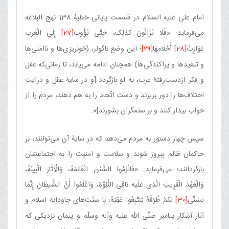
امام علی علیه السلام در قسمت پایانی خطبۀ 138 نهج البلاغه
می‌فرماید: «فَلَا تَزَالُونَ کذلِک، حَتَّی تَؤُوبَ‏
[27]
إِلَی‏ الْعَرَبِ
عَوَازِبُ‏
[28]
أَحْلَامِهَا
[29]
؛ این وضع ناگوار، (خونریزی‌ها و ناامنی‌ها
و تبعیدها و پراکندگی‌ها) همچنان ادامه می‌یابد، تا زمانی‌که عقل
و فکر ازدست‌رفتۀ عرب، به او بازگردد [و در سایۀ عقل و درایت
اختلاف‌ها را دور بریزند و دست اتّحاد را به هم دهند، مردم را از
خواب بیدار کنند و بر ستمگران بشورند]».
سپس چهار دستور به مردم می‌دهد که در سایۀ آن می‌توانند، بر
حاکمان ظالم پیروز شوند و سلامت و امنیت را به اجتماعشان
بازگردانند؛ می‌فرماید: «فَالْزَمُوا السُّنَنَ الْقَائِمَةَ، وَالْآثَارَ الْبَینَةَ،
وَالْعَهْدَ الْقَرِیبَ الَّذِی عَلَیهِ بَاقِی النُّبُوَّةِ، وَاعْلَمُوا أَنَّ الشَّیطَانَ إِنَّمَا
یسَنِّی
[30]
لَکمْ طُرُقَهُ لِتَتَّبِعُوا عَقِبَهُ؛ با سنّت‌های جاودانۀ اسلام و
آثار آشکار پیامبر صلّی اللّه علیه وآله وسلّم و پیمان نزدیکی که