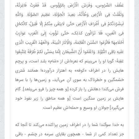
عَطْفَ الضَّرُوسِ، وَفَرَشَ الْأَرْضَ بِالرُّؤُوسِ. قَدْ فَغَرَتْ فَاغِرَتُهُ،
وَثَقُلَتْ فِی الْأَرْضِ وَطْأَتُهُ، بَعِیدَ الْجَوْلَةِ، عَظِیمَ الصَّوْلَةِ. وَاللَّهِ
لَیشَرِّدَنَّکمْ فِی أَطْرَافِ الْأَرْضِ حَتَّی لَایبْقَی‏ مِنْکمْ إِلَّا قَلِیلٌ، کالْکحْلِ
فِی الْعَینِ، فَلَا تَزَالُونَ کذلِک، حَتَّی تَؤُوبَ إِلَی‏ الْعَرَبِ عَوَازِبُ
أَحْلَامِهَا! فَالْزَمُوا السُّنَنَ الْقَائِمَةَ، وَالْآثَارَ الْبَینَةَ، وَالْعَهْدَ الْقَرِیبَ الَّذِی
عَلَیهِ بَاقِی النُّبُوَّةِ. وَاعْلَمُوا أَنَّ الشَّیطَانَ إِنَّمَا یسَنِّی لَکمْ طُرُقَهُ لِتَتَّبِعُوا
عَقِبَهُ؛ گویا او را می‌بینم که نعره‌اش از «شام» بلند است، و پرچم
هایش را در اطراف «کوفه» به اهتزاز درآورده! همانند شتری
خشمگین و خطرناک به سوی آن می‌آید، و زمین‌ها را با سرها
فرش می‌کند! دهانش را باز کرده [و همه چیز را فرو می‌بلعد]. گام
هایش بر زمین سنگین است [و همه مناطق را زیر نفوذ خود
می‌گیرد] جولان او وسیع و حمله‌اش عظیم است.
به خدا سوگند! شما را در اطراف زمین پراکنده می‌کند تا آنجا که
جز تعداد کمی از شما - همچون بقایای سرمه در چشم - باقی