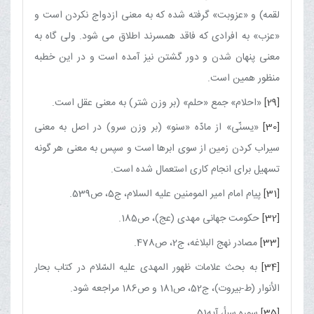
لقمه) و «عزوبت» گرفته شده كه به معنى ازدواج نكردن است و
«عزب» به افرادى كه فاقد همسرند اطلاق مى ‏شود. ولى گاه به
معنى پنهان شدن و دور گشتن نيز آمده است و در اين خطبه
منظور همين است.
[29]
«احلام» جمع «حلم» (بر وزن شتر) به معنى عقل است.
[30]
«يسنّى» از مادّه «سنو» (بر وزن سرو) در اصل به معنى
سيراب كردن زمين از سوى ابرها است و سپس به معنى هر گونه
تسهيل براى انجام كارى استعمال شده است.
[31]
پيام امام امير المومنين عليه السلام، ج‏5، ص539.
[32]
حكومت جهانى مهدى (عج)، ص185.
[33]
مصادر نهج البلاغه، ج2، ص478.
[34]
به بحث علامات ظهور المهدى عليه السّلام در كتاب بحار
الأنوار (ط-بیروت)، ج52، ص181 و ص186 مراجعه شود.
[35]
سوره سبأ، آيه51.