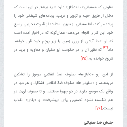
تفاوتی که «سفیانی» با «دجّال» دارد شاید بیشتر در این است که
دجّال از طریق حیله و تزویر و فریب، برنامه‌های شیطانی خود را
پیاده می‌کند، امّا سفیانی از طریق استفاده از قدرت تخریبی وسیع
خود این کار را انجام می‌دهد؛ همان‌گونه که در اخبار آمده است
که او نقاط آبادی از روی زمین را زیر پرچم خود قرار خواهد
[24]
داد
که نظیر آن را در حکومت ابو سفیان و معاویه و یزید در
تاریخ خوانده‌ایم.
[25]
از این رو «دجّال‌ها» صفوف ضدّ انقلابی مرموز را تشکیل
می‌دهند، و «سفیانی‌ها» صفوف ضدّ انقلابی آشکارا، و هر دو، در
واقع یک موضع دارند در دو چهرۀ مختلف، و تا صفوف آن‌ها در
هم شکسته نشود تضمینی برای‏ «پیشرفت» و «بقای» انقلاب
نیست.
[26]
جنبش ضد سفیانی