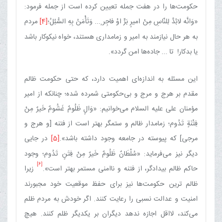
حکومت‌ها را در هفت جمله تعیین کرده است از جمله فرمود:
«وَانَّه لابُدَّ لِلنّاسِ مِنْ امیرٍ بَرٍّ اوْ فاجِر ٍ... وَتَأْمَنُ‏ بِهِ‏ السُّبُلُ؛‏
[4]
مردم
به هر حال نیازمند به امیر و زمامداری هستند، خواه نیکوکار باشد
یا بدکار! تا ... جاده‌ها امن گردد».
این مسئله به اندازه‌ای اهمیت دارد، که حتی حکومت ظالم
مقدم بر هرج و مرج و بی‌حکومتی شمرده شده؛ چنانکه از امیر
مؤمنان علی علیه السلام می‌خوانیم: «وَالٍ ظَلُومٌ غَشُومٌ خَیرٌ مِنْ‏
فِتْنَةٍ تَدُوم؛ زمامدار ظالم و ستمگر بهتر است از فتنه [و هرج و
مرجی] که پیوسته در جامعه وجود داشته باشد».
[5]
در جایی
دیگر نیز می‌فرماید: «سُلْطَانٌ‏ ظَلُومٌ‏ خَیرٌ مِنْ فِتَنٍ تَدُوم؛ وجود
[6]
حاکم ظالم بیدادگر، از فتنه و ناامنی مستمر بهتر است».
زیرا
ظالم ترین حکومت‌ها نیز برای حفظ موقعیت خود مجبورند
امنیت و عدالت نسبی را رعایت کنند. اگر خودش به مردم ظلم
می‌کند، لااقل اجازه ندهد دیگران بر یکدیگر ظلم کنند. هیچ