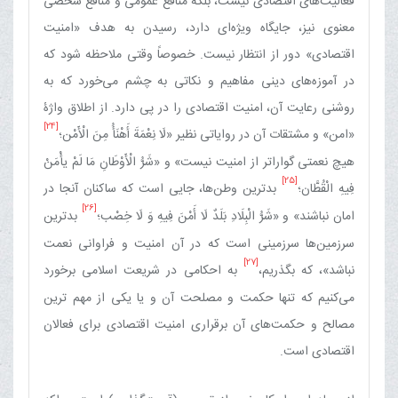
فعالیت‌های اقتصادی نیست، بلکه منافع عمومی و منافع شخصی
معنوی نیز، جایگاه ویژه‌ای دارد، رسیدن به هدف «امنیت
اقتصادی» دور از انتظار نیست. خصوصاً وقتی ملاحظه شود که
در آموزه‌های دینی مفاهیم و نکاتی به چشم می‌خورد که به
روشنی رعایت آن، امنیت اقتصادی را در پی دارد. از اطلاق واژۀ
[24]
«امن» و مشتقات آن در روایاتی نظیر «لَا نِعْمَةَ أَهْنَأُ مِنَ‏ الْأَمْن‏؛
هیچ نعمتی گواراتر از امنیت نیست» و «شَرُّ الْأَوْطَانِ‏ مَا لَمْ‏ یأْمَنْ‏
[25]
فِیهِ‏ الْقُطَّان؛
بدترین وطن‌ها، جایی است که ساکنان آنجا در
[26]
امان نباشند» و «شَرُّ الْبِلَادِ بَلَدٌ لَا أَمْنَ فِیهِ وَ لَا خِصْب‏؛
بدترین
سرزمین‌ها سرزمینی است که در آن امنیت و فراوانی نعمت
[27]
نباشد»، که بگذریم،‏
به احکامی در شریعت اسلامی برخورد
می‌کنیم که تنها حکمت و مصلحت آن و یا یکی از مهم ترین
مصالح و حکمت‌های آن برقراری امنیت اقتصادی برای فعالان
اقتصادی است.