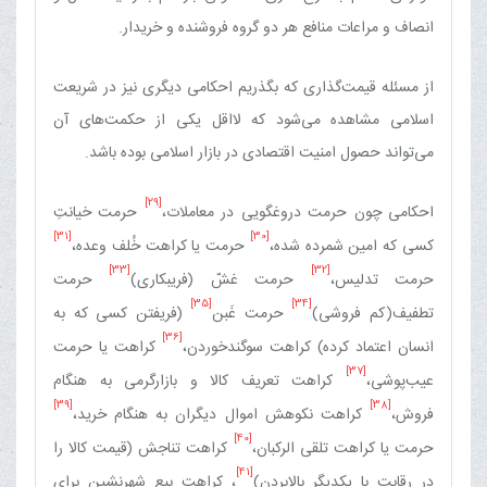
انصاف و مراعات منافع هر دو گروه فروشنده و خریدار.
از مسئله قیمت‌گذاری که بگذریم احکامی دیگری نیز در شریعت
اسلامی مشاهده می‌شود که لااقل یکی از حکمت‌های آن
می‌تواند حصول امنیت اقتصادی در بازار اسلامی بوده باشد.
[29]
احکامی چون حرمت دروغگویی در معاملات،‏
حرمت خیانتِ
[31]
[30]
کسی که امین شمرده شده‏،
حرمت یا کراهت خُلف وعده،‏
[33]
[32]
حرمت تدلیس،‏
حرمت غشّ (فریبکاری)‏
حرمت
[35]
[34]
تطفیف‏(کم فروشی)
حرمت غَبن‏
(فریفتن کسی که به
[36]
انسان اعتماد کرده) کراهت سوگندخوردن،‏
کراهت یا حرمت
[37]
عیب‌پوشی،‏
کراهت تعریف کالا و بازارگرمی به هنگام
[39]
[38]
فروش،‏
کراهت نکوهش اموال دیگران به هنگام خرید،
[40]
حرمت یا کراهت تلقی الرکبان،‏
کراهت تناجش (قیمت کالا را
[41]
در رقابت با یکدیگر بالابردن)‏
، کراهت بیع شهرنشین برای