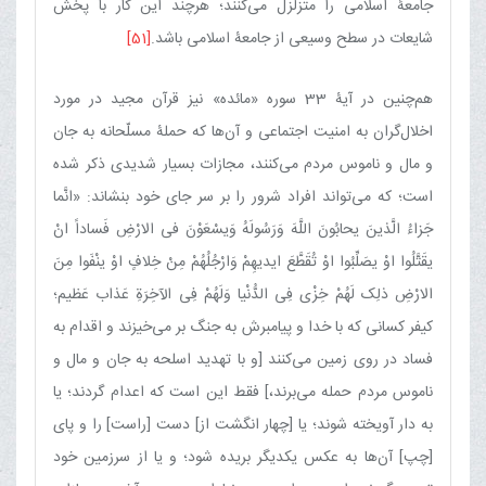
جامعۀ اسلامی را متزلزل می‌کنند؛ هرچند این کار با پخش
شایعات در سطح وسیعی از جامعۀ اسلامی باشد.
[51]
هم‌چنین در آیۀ 33 سوره‏ «مائده» نیز قرآن مجید در مورد
اخلال‌گران به امنیت‏ اجتماعی و آن‌ها که حملۀ مسلّحانه به جان
و مال و ناموس مردم می‌کنند، مجازات بسیار شدیدی ذکر شده
است؛ که می‌تواند افراد شرور را بر سر جای خود بنشاند: «انَّما
جَزاءُ الَّذینَ یحابُونَ اللَّهَ وَرَسُولَهُ وَیسْعَوْنَ فی الارْضِ فَساداً انْ
یقَتَّلُوا اوْ یصَلِّبُوا اوْ تُقَطَّعَ ایدیهِمْ وَارْجُلُهُمْ مِنْ خِلافٍ اوْ ینْفَوا مِنَ
الارْضِ ذلِک لَهُمْ خِزْی فِی الدُّنْیا وَلَهُمْ فِی الآخِرَةِ عَذاب عَظیم‏؛
کیفر کسانی که با خدا و پیامبرش به جنگ بر می‌خیزند و اقدام به
فساد در روی زمین می‌کنند [و با تهدید اسلحه به جان و مال و
ناموس مردم حمله می‌برند،] فقط این است که اعدام گردند؛ یا
به دار آویخته شوند؛ یا [چهار انگشت از] دست [راست] را و پای
[چپ] آن‌ها به عکس یکدیگر بریده شود؛ و یا از سرزمین خود