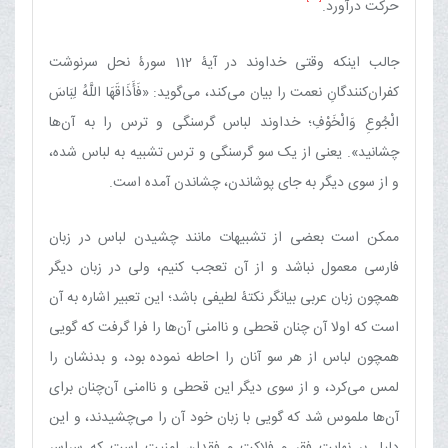
حرکت درآورد.
جالب اینکه وقتی خداوند در آیۀ 112 سورۀ نحل سرنوشت
کفران‌کنندگانِ نعمت را بیان می‌کند، می‌گوید: «فَأَذَاقَهَا اللَّهُ لِبَاسَ
الْجُوعِ وَالْخَوْفِ؛ خداوند لباس گرسنگی و ترس را به آن‌ها
چشانید». یعنی از یک سو گرسنگی و ترس تشبیه به لباس شده،
و از سوی دیگر به جای پوشاندن، چشاندن آمده است.
ممکن است بعضی از تشبیهات مانند چشیدن لباس در زبان
فارسی معمول نباشد و از آن تعجب کنیم، ولی در زبان دیگر
همچون زبان عربی بیانگر نکتۀ لطیفی باشد؛ این تعبیر اشاره به آن
است که اولا آن چنان قحطی و ناامنی آن‌ها را فرا گرفت که گویی
همچون لباس از هر سو آنان را احاطه نموده بود، و بدنشان را
لمس می‌کرد، و از سوی دیگر این قحطی و ناامنی آن‌چنان برای
آن‌ها ملموس شد که گویی با زبان خود آن را می‌چشیدند، و این
دلیل بر نهایت فقر و فلاکت و فقدان امنیت است که سراسر