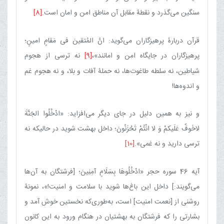
سنگین می‌گذرد و نقطۀ مقابل آن مناطق امن و امان است.
[8]
قرآن دربارۀ پرهیزگاران می‌گوید: انَّ المُتقینَ فی مَقامٍ امینٍ‏؛
پرهیزگاران در جایگاه امن و امانند»،
[9]
نه ترسی از هجوم
شیاطین، نه سلطه طاغوت‌ها، نه حملۀ آفات و بلا، و نه هجوم غم
و اندوه‌ها!
و نیز به همین دلیل در جای دیگر می‌افزاید: «ادْخُلُوا الجَنَّةَ
لاخَوفٌ عَلَیکمْ وَ لا انْتُمْ تَحْزَنُونَ؛ داخل‏ بهشت شوید در حالیکه نه
ترسی دارید و نه غمی».
[10]
آیه 46 سوره حجر «ادْخُلُوهَا بِسَلَامٍ آمِنِینَ؛ [فرشتگان به آن‌ها
می‌گویند:] داخل این باغ‌ها شوید با سلامت و امنیت!»، نمونۀ‏
روشنی‏ از [نعمت امنیت] است‏، به‌طوری‌که نخستین خوش آمد و
بشارتی را که فرشتگان به بهشتیان در هنگام ورود به این کانون