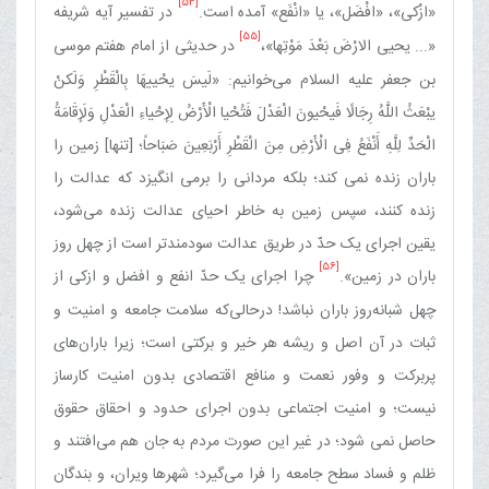
[54]
«ازْکی»، «افْضَل»، یا «انْفَع» آمده است.
در تفسیر آیه شریفه‏
[55]
«... یحیی الارْضَ بَعْدَ مَوْتِها»،
در حدیثی از امام هفتم موسی
بن جعفر علیه السلام می‌خوانیم: «لَیسَ‏ یحْییهَا بِالْقَطْرِ وَلَکنْ
یبْعَثُ اللَّهُ رِجَالًا فَیحْیونَ الْعَدْلَ فَتُحْیا الْأَرْضُ لِإِحْیاءِ الْعَدْلِ وَلَإِقَامَةُ
الْحَدِّ لِلَّهِ أَنْفَعُ فِی الْأَرْضِ مِنَ الْقَطْرِ أَرْبَعِینَ صَبَاحاً؛ [تنها] زمین را
باران زنده نمی کند؛ بلکه مردانی را برمی انگیزد که عدالت را
زنده کنند، سپس زمین به خاطر احیای عدالت زنده می‌شود،
یقین اجرای یک حدّ در طریق عدالت سودمندتر است از چهل روز
[56]
باران در زمین».
چرا اجرای یک حدّ انفع و افضل و ازکی از
چهل شبانه‌روز باران نباشد! درحالی‌که‏ سلامت جامعه و امنیت‏ و
ثبات در آن اصل و ریشه هر خیر و برکتی است؛ زیرا باران‌های
پربرکت و وفور نعمت و منافع اقتصادی بدون امنیت‏ کارساز
نیست؛ و امنیت‏ اجتماعی بدون اجرای حدود و احقاق حقوق
حاصل نمی شود؛ در غیر این صورت مردم به جان هم می‌افتند و
ظلم و فساد سطح جامعه را فرا می‌گیرد؛ شهرها ویران، و بندگان