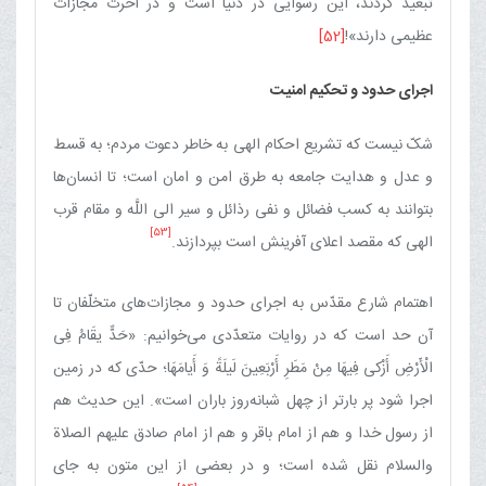
تبعید گردند، این رسوایی در دنیا است و در آخرت مجازات
عظیمی دارند»!
[52]
اجرای حدود و تحکیم امنیت
شکّ نیست که تشریع احکام الهی به خاطر دعوت مردم؛ به قسط
و عدل و هدایت جامعه به طرق امن و امان است؛ تا انسان‌ها
بتوانند به کسب فضائل و نفی رذائل و سیر الی اللَّه و مقام قرب
[53]
الهی که مقصد اعلای آفرینش است بپردازند.
اهتمام شارع مقدّس به اجرای حدود و مجازات‌های متخلّفان تا
آن حد است که در روایات متعدّدی می‌خوانیم: «حَدٌّ یقَامُ‏ فِی‏
الْأَرْضِ‏ أَزْکی‏ فِیهَا مِنْ مَطَرِ أَرْبَعِینَ لَیلَةً وَ أَیامَهَا؛ حدّی که در زمین
اجرا شود پر بارتر از چهل شبانه‌روز باران است». این حدیث هم
از رسول خدا و هم از امام باقر و هم از امام صادق علیهم الصلاة
والسلام نقل شده است؛ و در بعضی از این متون به جای‏