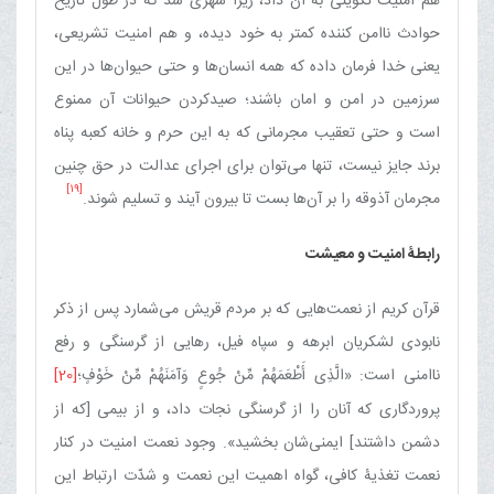
هم امنیت تکوینی به آن داد، زیرا شهری شد که در طول تاریخ
حوادث ناامن کننده کمتر به خود دیده، و هم امنیت تشریعی،
یعنی خدا فرمان داده که همه انسان‌ها و حتی حیوان‌ها در این
سرزمین در امن و امان باشند؛ صیدکردن حیوانات آن ممنوع
است و حتی تعقیب مجرمانی که به این حرم و خانه کعبه پناه
برند جایز نیست، تنها می‌توان برای اجرای عدالت در حق چنین‏
[19]
مجرمان آذوقه را بر آن‌ها بست تا بیرون آیند و تسلیم شوند.
رابطۀ امنیت‏ و معیشت
قرآن کریم از نعمت‌هایی که بر مردم قریش می‌شمارد پس از ذکر
نابودی لشکریان ابرهه و سپاه فیل، رهایی از گرسنگی و رفع
ناامنی است: «الَّذِی أَطْعَمَهُمْ مِّنْ جُوعٍ وَآمَنَهُمْ مِّنْ خَوْفٍ؛
[20]
پروردگاری که آنان را از گرسنگی نجات داد، و از بیمی [که از
دشمن داشتند] ایمنی‌شان بخشید». وجود نعمت امنیت در کنار
نعمت تغذیۀ کافی، گواه اهمیت این نعمت و شدّت ارتباط این