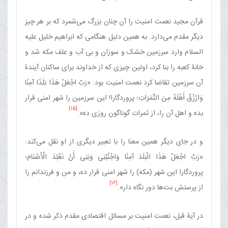
قرآن مجید نعمت امنیت را آن چنان بزرگ می‌شمرد که بر هر چیز
دیگر مقدم می‌دارد. به همین دلیل هنگامی که ابراهیم خلیل علیه
السلام وارد سرزمین خشک و سوزان و بی آب و علف مکه شد و
خانۀ کعبه را بنا کرد، اولین چیزی که از خداوند برای ساکنان آیندۀ
آن سرزمین تقاضا کرد نعمت امنیت‏ بود: «رَبِّ اجْعَلْ هَذَا بَلَدًا آمِنًا
وَارْزُقْ أَهْلَهُ مِنَ الثَّمَرَاتِ‏؛ پروردگارا! این سرزمین را شهر امنی قرار
[15]
بده و اهل آن را، از ثمرات گوناگون روزی ده».
و در جای دیگر همین معنا را با تعبیر دیگری از او نقل می‌کند:
«رَبِّ اجْعَلْ هَذَا الْبَلَدَ آمِنًا وَاجْنُبْنِی وَبَنِی أَنْ نَعْبُدَ الْأَصْنَامَ؛
پروردگارا این شهر (مکه) را شهر امنی قرار ده، و من و فرزندانم را
[16]
از پرستش بت‌ها دور نگاه دار».
در آیۀ قبل، نعمت‏ امنیت‏ بر مسائل‏ اقتصادی‏ مقدم ذکر شده و در