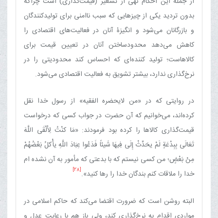
از جمله این احکام نهی از تسعیر (قیمت‌گذاری) است چراکه
بدون تردید یکی از چیزهایی که سبب ناامنی برای تولیدکنندگان
و بازرگانان می‌شود و انگیزۀ آنان در فعالیت‌های اقتصادی را
کاهش می‌دهد محدودساختن آنان در تعیین قیمت برای
کالاهاست؛ تولید کننده‌ای که احساس کند محدودیتی را در
نرخ‌گذاری ندارد، بیشتر تشویق به فعالیت اقتصادی می‌شود.
در روایتی که در «من لایحضره الفقیه» از رسول خدا نقل
کرده‌اند، می‌خوانیم که آن حضرت در جواب کسی که درخواست
قیمت‌گذاری کالاها را کرده بود فرمودند: «مَا کنْتُ‏ لِأَلْقَی‏ اللَّهَ‏
تَعَالَی بِبِدْعَةٍ لَمْ یحَدِّثْ إِلَی فِیهَا شَیئاً فَدَعُوا عِبَادَ اللَّهِ یأْکلُ بَعْضُهُمْ
مِنْ بَعْضٍ‏؛ من کسی نیستم که با بدعتی که مأمور به آن نشده ام
[28]
خدا را ملاقات کنم بندگان خدا را رها کنید».
البته روشن است که ضرورت اقتضا می‌کند که حاکم اسلامی در
مواردی اقدام به نرخ‌گذاری کند، ولی باز هم با رعایت عدل و