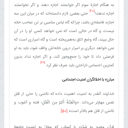
به هنگام اجازۀ سوم اگر خواستند اجازه دهند و اگر نخواستند
[48]
اجازه ندهند!
حتی بعضی لازم دانسته‌اند که در میان این سه
اجازه، فاصله‌ای باشد، چراکه گاه لباس مناسبی بر تن صاحب خانه
نیست، و گاه در حالی است که نمی خواهد کسی او را در آن
حال ببیند، گاه وضع اتاق به‌هم‌ریخته است و گاه اسراری است که
نمی خواهد دیگری بر اسرار درون خانه‌اش واقف شود، باید به او
فرصتی داد تا خود را جمع‌وجور کند، و اگر اجازه نداد بدون
[49]
کمترین احساس ناراحتی باید صرف نظر کرد.
مبارزه با اخلال‏گران امنیت اجتماعی‏
خداوند آنقدر به امنیت اهمیت داده که ناامنی را حتی از قتل
نفس مهمّ‌تر می‌داند: «وَالْفِتْنَةُ أَکبَرُ مِنَ‏ الْقَتْلِ‏؛ فتنه و آشوب و
ناامنی از قتل هم بالاتر است».
[50]
قرآن مجید به شدّت با کسانی که مخلّ به امنیت جامعۀ