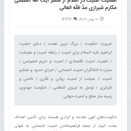
اهمیت امنیت در اسلام از منظر آیت الله العظمی
مکارم شیرازی مدّ ظلّه العالی
14792
21 بهمن 1403
ضرورت حکومت / بزرگ ترین نعمت / دعای حضرت
ابراهیم علیه السلام برای امنیت / رابطه امنیت و معیشت
/ اهمیت امنیت اقتصادی / امنیت و حریم خصوصی /
مبارزه با اخلالگران امنیت اجتماعی / اجرای حدود و تحکیم
امنیت / صیانت از امنیت روانی و فکری / ناامنی و
نابرابری / توسل به نیروی انتظامی / حکومت مهدوی،
زمینه ساز صلح و امنیت جهانی‌
حکومت‌های الهی مقدمه و ابزاری هستند برای تأمین اهداف
بعثت انبیاء از جمله فراهم‌ساختن امنیت اجتماعی به عنوان