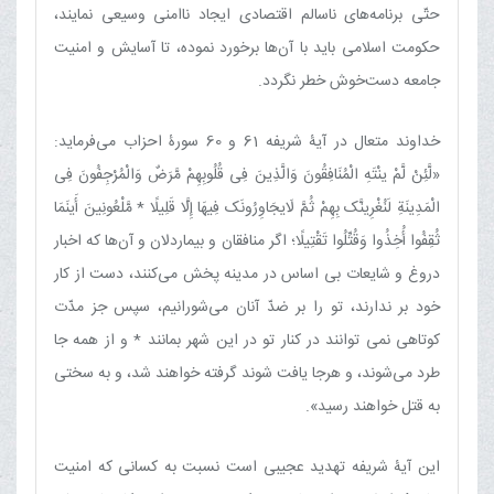
حتّی برنامه‌های ناسالم اقتصادی ایجاد ناامنی وسیعی نمایند،
حکومت اسلامی باید با آن‌ها برخورد نموده، تا آسایش و امنیت
جامعه دست‌خوش خطر نگردد.
خداوند متعال در آیۀ شریفه 61 و 60 سورۀ احزاب می‌فرماید:
«لَّئِنْ لَّمْ ینْتَهِ الْمُنَافِقُونَ وَالَّذِینَ فِی قُلُوبِهِمْ مَّرَضٌ وَالْمُرْجِفُونَ فِی
الْمَدِینَةِ لَنُغْرِینَّک بِهِمْ ثُمَّ لَایجَاوِرُونَک فِیهَا إِلَّا قَلِیلًا * مَّلْعُونِینَ أَینَمَا
ثُقِفُوا أُخِذُوا وَقُتِّلُوا تَقْتِیلًا؛ اگر منافقان و بیماردلان و آن‌ها که اخبار
دروغ و شایعات بی اساس در مدینه پخش می‌کنند، دست از کار
خود بر ندارند، تو را بر ضدّ آنان می‌شورانیم، سپس جز مدّت
کوتاهی نمی توانند در کنار تو در این شهر بمانند * و از همه جا
طرد می‌شوند، و هرجا یافت شوند گرفته خواهند شد، و به سختی
به قتل خواهند رسید».
این آیۀ شریفه تهدید عجیبی است نسبت به کسانی که امنیت