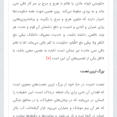
حکومتی خواه عادل، یا ظالم با هرج و مرج بر سر کار باقی نمی
ماند و به زودی سقوط می‌کند. روی همین جهت همه حکومت‌ها
اصرار دارند که جلوی هرج و مرج را بگیرند و برنامه‌ریزی‌هایی
برای عمران و آبادی و امنیت و دفع دشمنان آن قوم و ملت، هر
چند ناقص، داشته باشند، و حدیث معروف «المُلک یبقَی مَعَ
الکفرِ وَلا یبقَی مَعَ الظُّلمِ؛ حکومت با کفر باقی می‌ماند امّا با ظلم
باقی نمی ماند،» نیز ممکن است اشاره به همین معنی باشد، یا
لااقل یکی از تفسیرهای آن این است.
[7]
بزرگ ترین نعمت
نعمت امنیت در حدّ خود از بزرگ ترین نعمت‌های معنوی است
که فقدان آن حتی برای یک لحظه دردناک است؛ این حقیقت را
کسانی در می‌یابند که در بیابان‌های خطرناک، یا در مناطق جنگی
که هر آن بیم موشک و بمباران می‌رود قرار گرفته‌اند، آب زلال
حیات در آنجا تیره و تار می‌شود و ساعت‌ها و دقیقه‌ها سخت و