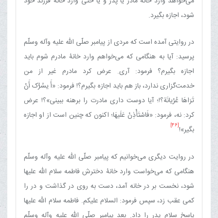
می‌خواهد وارد خانۀ مادر یا پدر و یا حتی وارد خانۀ فرزند خود
شود، اجازه بگیرد.
در روایتی آمده است که مردی از پیامبر صلّی الله علیه وآله وسلّم
پرسید: آیا به هنگامی که می‌خواهم وارد خانۀ مادرم شوم باید
اجازه بگیرم؟ فرمود: آری. عرض کرد مادرم غیر از من
خدمت‌گزاری ندارد، باز هم باید اجازه بگیرم؟! فرمود: «أَ یسُرُّک أَنْ
تَرَاهَا عُرْیانَة؟!؛ آیا دوست داری مادرت را برهنه ببینی»؟! عرض
کرد: نه، فرمود: «فَاسْتَأْذِنْ‏ عَلَیهَا؛ اکنون که چنین است از او اجازه
[46]
بگیر»!
در روایت دیگری می‌خوانیم که پیامبر صلّی الله علیه وآله وسلّم
هنگامی که می‌خواست وارد خانۀ دخترش فاطمه سلام الله علیها
شود، نخست بر در خانه آمد، دست به روی در گذاشت و در را
کمی عقب زد، سپس فرمود: السلام علیکم. فاطمه سلام الله علیها
پاسخ سلام پدر را داد. بعد پیامبر صلّی الله علیه وآله وسلّم