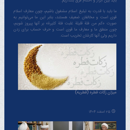
باید بین ابزار و احکام فرق بگذاریم.
ما باید با قدرت به تبلیغ اسلام مشغول باشیم، چون معارف اسلام
قوی است و مخالفان ضعیف هستند، بنابر این ما می‌توانیم به
صورت «کم من فئة قلیلة غلبت فئة کثیرة» بر آنها پیروز شویم،
چون منطق‌ ما و معارف ‌ما قوی است و حرف حساب برای زدن
داریم ولی آنها کارشان تخریب است.
میزان زکات فطره (فطریه)
25 اسفند 1404