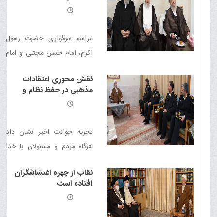
صورت گیرد، اقدامی ارزشمند و
شایسته تقدیر خواهد بود.
مراسم سوگواری حضرت رسول
اکرم، امام حسن مجتبی و امام
رضا علیهم آلاف التحیة والثناء با
نقش محوری اعتقادات
حضور حضرت آیت الله مکارم
مذهبی در حفظ نظام و
شیرازی برگزار شد.
ضرورت تقویت معیشت
مردم
تجربه حوادث اخیر نشان داد
هرگاه مردم و مسئولان با خدا
باشند، لطف الهی شامل حال
نقاب از چهره اغتشاشگران
آن‌ها خواهد شد و دشمنان ناکام
افتاده است
می‌مانند.