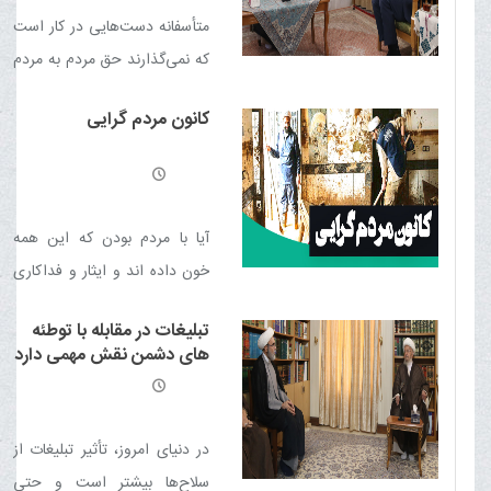
متأسفانه دست‌هایی در کار است
که نمی‌گذارند حق مردم به مردم
برسد. شنیده‌ایم برخی از بانک‌ها
کانون مردم گرایی
با اقدامات خود موجب افزایش
تورم و فشار بر مردم شده‌اند.
آیا با مردم بودن که این همه
خون داده اند و ایثار و فداکاری
کرده اند عیب و عوام زدگی
تبلیغات در مقابله با توطئه
است! این افتخار روحانیت است
های دشمن نقش مهمی دارد
که در کنار مردم است و مردم در
کنار او.
در دنیای امروز، تأثیر تبلیغات از
سلاح‌ها بیشتر است و حتی