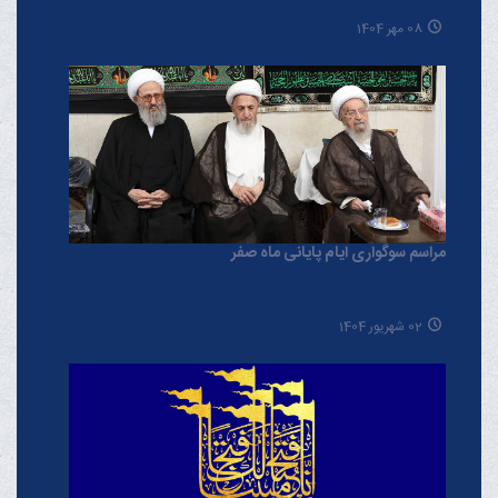
08 مهر 1404
مراسم سوگواری ایام پایانی ماه صفر
02 شهریور 1404