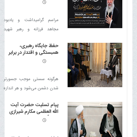
الله تعالی علیه
مراسم گرامیداشت و یادبود
مجاهد فرزانه و رهبر شهید
انقلاب اسلامی رضوان الله تعالی
حفظ جایگاه رهبری،
علیه از سوی مرجع عالی‌قدر
همبستگی و اقتدار در برابر
حضرت آیت الله العظمی مکارم
دشمن، ضروری است
شیرازی دامت برکاته برگزار
می‌شود.
هرگونه سستی موجب جسورتر
شدن دشمن می‌شود و هر اندازه
اقتدار بیشتری از سوی مسئولان
پیام تسلیت حضرت آیت
نشان داده شود، دشمنان
الله العظمی مکارم شیرازی
ضعیف‌تر خواهند شد.
مدّ ظلّه العالی درپی شهادت
رهبر معظم انقلاب اسلامی
حضرت آیت الله العظمی