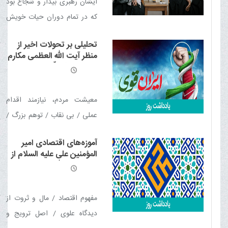
خامنه ای قدّس سرّه
ایشان رهبری بیدار و شجاع بود
الشریف
که در تمام دوران حیات خویش
در مسیر انقلاب اسلامی، در برابر
تحلیلی بر تحولات اخیر از
طوفانِ حوادث و مشکلات و
منظر آیت الله العظمی مکارم
فشارها به حق مقاومت نمود و به
شیرازی مدّ ظلّه العالی
آرزوی دیرین خود رسید
معیشت مردم، نیازمند اقدام
عملی / بی نقاب / توهم بزرگ /
ما به رهبری امت حساسیم /
آموزه‌های اقتصادی امیر
سقوط قطعی است! / در حکم
المؤمنین علی علیه السلام از
محاربه / کینه ترامپ از سپاه / در
منظر آیت الله العظمی مکارم
شیرازی مدّ ظلّه العالی
پی اشغال ایران / ایران قوی، از
آرمان تا عمل
مفهوم اقتصاد / مال و ثروت از
دیدگاه علوی / اصل ترویج و