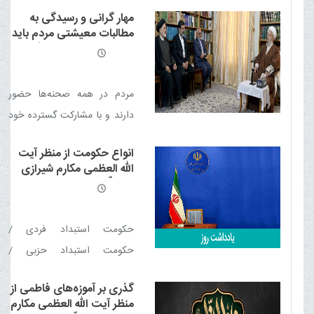
تشویق به کار / تمرکززدایی از
مهار گرانی و رسیدگی به
ثروت و سرمایه / تشویق به
مطالبات معیشتی مردم باید
تولید / سرمایه گذاری برای تولید
در اولویت دولت قرار گیرد
/ استقلال اقتصادی / تامین
ضروریات زندگی مردم / ایجاد
مردم در همه صحنه‌ها حضور
رفاه عمومی
دارند و با مشارکت گسترده خود
از برنامه‌های کشور حمایت
انواع حکومت از منظر آیت
می‌کنند که این سرمایه ارزشمند
الله العظمی مکارم شیرازی
باید حفظ و تقویت شود.
مدّ ظلّه العالی
حکومت استبداد فردی /
حکومت استبداد حزبی /
حکومت دموکراسی / حکومت
گذری بر آموزه‌های فاطمی از
دموکراسی استبدادی / حکومت
منظر آیت الله العظمی مکارم