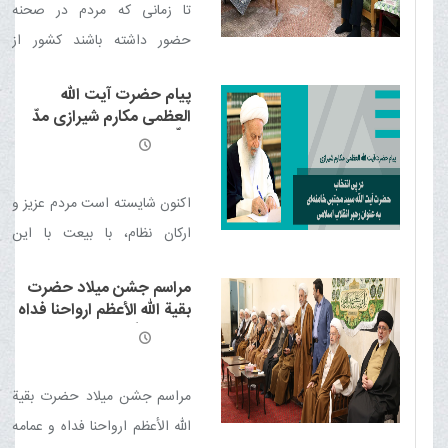
تا زمانی که مردم در صحنه
حضور داشته باشند کشور از
آسیب به دور خواهد بود.
پیام حضرت آیت الله
العظمی مکارم شیرازی مدّ
ظلّه العالی در پی انتخاب
حضرت آیت الله سید مجتبی
خامنه ای به عنوان رهبر
انقلاب اسلامی
اکنون شایسته است مردم عزیز و
ارکان نظام، با بیعت با این
انتخاب اصلح مسیر پرنور انقلاب
مراسم جشن میلاد حضرت
را با اتحاد و استقامت تا پیروزی
بقیة الله الأعظم ارواحنا فداه
نهایی ادامه دهند.
و عمامه گذاری تعدادی از
طلاب حوزه علمیه
مراسم جشن میلاد حضرت بقیة
الله الأعظم ارواحنا فداه و عمامه