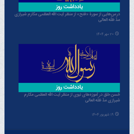
درس‌هایی از سورۀ «فتح» از منظر آیت الله العظمی مکارم شیرازی
مدّ ظلّه العالی
20 مهر 1404
حُسن خلق در آموزه‌های نبوی از منظر آیت الله العظمی مکارم
شیرازی مدّ ظلّه العالی
19 شهریور 1404