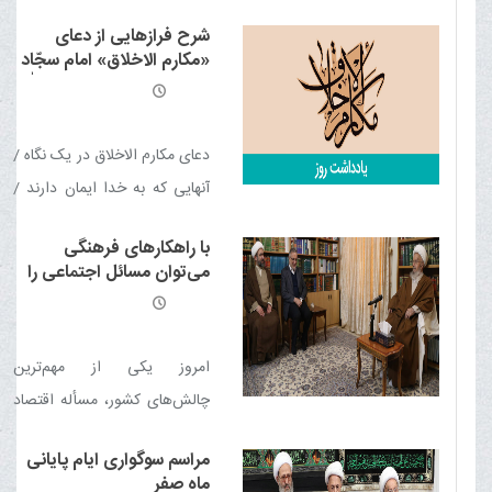
گذاری تعدادی از طلاب حوزه
شرح فرازهایی از دعای
علمیه در دفتر حضرت آیت الله
«مکارم الاخلاق» امام سجّاد
مکارم شیرازی دامت برکاته برگزار
علیه السلام از منظر آیت الله
العظمی مکارم شیرازی مدّ
شد.
ظلّه العالی
دعای مکارم الاخلاق در یک نگاه /
آنهایی که به خدا ایمان دارند /
بهترین نسخۀ زندگی / قدرت
با راهکارهای فرهنگی
مثبت اندیشی / نه ظالم باش، نه
می‌توان مسائل اجتماعی را
مظلوم / مقابله ‌به‌ مثل نکن! / با
مدیریت کرد
مردم مهربان باش / نه به فساد
مالی و رانت خواری / فقر و
امروز یکی از مهم‌ترین
آبروی از دست رفته
چالش‌های کشور، مسأله اقتصاد
است و هر اقدامی که در جهت
مراسم سوگواری ایام پایانی
کاهش فشارهای معیشتی مردم
ماه صفر