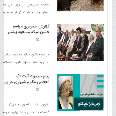
جامعه مدرسین از روز اول به
عنوان یک حمایت گر از نظام و
کشور تأسیس شده و همیشه در
گزارش تصویری مراسم
صحنه های مختلف حضور قوی
جشن میلاد مسعود پیامبر
داشته است.
اکرم و امام صادق علیهما
الصلاة والسلام و عمامه
گذاری تعدادی از طلاب
حوزه عملیه
مراسم جشن میلاد مسعود پیامبر
اکرم و امام صادق علیهما الصلاة
والسلام و عمامه گذاری تعدادی
پیام حضرت آیت الله
از طلاب توسط حضرت آیت الله
العظمی مکارم شیرازی در پی
العظمی مکارم شیرازی در دفتر
حوادث اخیر کشور
معظم له برگزار شد.
اکنون که دشمن جدی‌تر از
گذشته به خیال خود برای ضربه