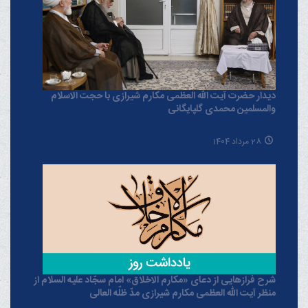
دیدار حضرت آیت الله العظمی مکارم شیرازی با حجت الاسلام
والمسلمین محمدی گلپایگانی
28 مرداد 1404
شرح فرازهایی از دعای «مکارم الاخلاق» امام سجّاد علیه السلام از
منظر آیت الله العظمی مکارم شیرازی مدّ ظلّه العالی