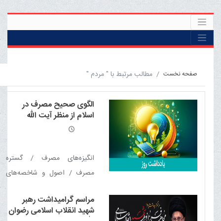
مطالب مرتبط با " مردم "
صفحه نخست
الگوی صحیح مصرف در
اسلام از منظر آیت الله
العظمی مکارم شیرازی مدّ
ظلّه العالی
انگیزه‌های مصرف / گستره
مصرف / اصول و شاخصه‌های
مصرف صحیح / مصارف ممنوع
مراسم گرامیداشت رهبر
شهید انقلاب اسلامی رضوان