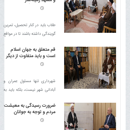
و مشهد زمینه‌ساز
انتظامی، می‌تواند در ارتقای
پیشرفت‌های گسترده است
اخلاق حرفه‌ای، حفظ کرامت
انسانی، تحکیم اعتماد عمومی
طلاب باید در کنار تحصیل، تمرین
و افزایش سرمایه اجتماعی
گویندگی داشته باشند تا در مواقع
نقش‌آفرین باشد.
لازم بتوانند منبر بروند و در
قم متعلق به جهان اسلام
جلسات تخصصی حوزه به‌خوبی
است و باید متفاوت از دیگر
اظهارنظر کنند.
شهرها دیده شود
شهرداری تنها مسئول عمران و
آبادانی شهر نیست، بلکه باید به
مسائل فرهنگی نیز اهتمام ورزد و
ضرورت رسیدگی به معیشت
از مدارس تا مساجد آموزش‌های
مردم و توجه به جوانان
فرهنگی را توسعه دهد.