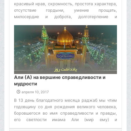
красивый нрав, скромность, простота характера,
отсутствие гордыни, умение прощать,
милосердие и доброта, долготерпение и
незлобивость. Иисус (мир ему) является для всех
нас примером высокой нравственности. У
пророка Иисуса (мир ему) есть высказывание
относительно этой болезни, в котором он
характеризует ее как неисцелимый недуг. Иисус
(мир ему) сказал: "С позволения Бога я исцелял
больных, - слепых от рождения и прокаженных.
По милости Бога я даже оживлял умерших, но
бессилен оказался в исцелении глупца".‌
Али (А) на вершине справедливости и
мудрости
апреля 10, 2017
В 13 день благодатного месяца раджаб мы чтим
годовщину со дня рождения великого человека,
боровшегося во имя справедливости и правды,
его светлости имама Али (мир ему) и
приветствуем этот символ набожности и