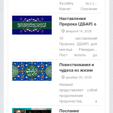
божественного
Хусейну (а.с.)…
наказания. Эта
Ковчег Спасения
чистая кровь никогда
Имама Хусейна…
не будет забыта, и
Наставления
Ритуалы траура…‌
исламская община в
Пророка (ДБАР) о
рамках принципов
месяце Рамадан
февраля 14, 2026
ислама и закона
10 наставлений
выполнит свой долг и
Пророка (ДБАР) для
потребует
месяца Рамадан…
справедливости за
Пост вплоть до
кровь этих
мученичества… Пост
мучеников.‌
Повествования и
Царя… Пост Пророка
чудеса из жизни
Исы (мир ему)…‌
Имама Джавада
декабря 30, 2025
(Д)
Имамат
представляет собой
продолжение
пророчества, а
имамы являются
Послание
проводниками