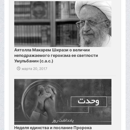
добронравия.‌ И да приветствует Аллах Али ибн
Аби-Талиба, глас справедливости и гуманности. И
да распространится милость господняя на его
светлость Али (мир ему), который на словах и на
деле предначертал для человечества путь
благочестия.
Аятолла Макарем Ширази о величии
неподражаемого героизма ее светлости
Умульбанин (с.а.с.)
марта 20, 2017
Неделя единства и послание Пророка