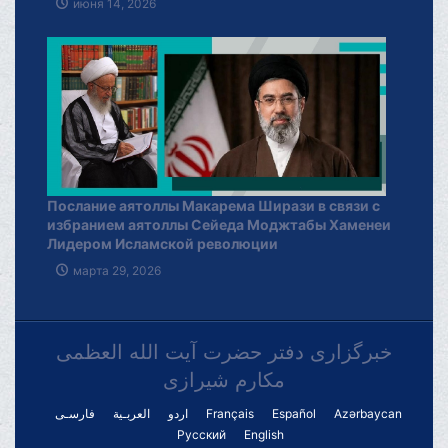
июня 14, 2026
Послание аятоллы Макарема Ширази в связи с
избранием аятоллы Сейеда Моджтабы Хаменеи
Лидером Исламской революции
марта 29, 2026
خبرگزاری دفتر حضرت آیت الله العظمی
مکارم شیرازی
فارسـی
العربـیة
اردو
Français
Español
Azərbaycan
Русский
English