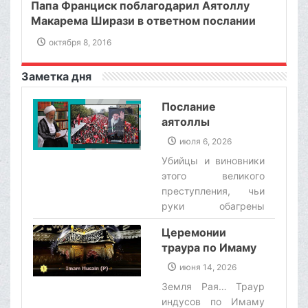
Папа Франциск поблагодарил Аятоллу
Макарема Ширази в ответном послании
октября 8, 2016
Заметка дня
Послание
аятоллы
Макарема
июля 6, 2026
Ширази по
Убийцы и виновники
случаю похорон
этого великого
лидера-мученика,
преступления, чьи
аятоллы Хаменеи
руки обагрены
кровью этого
Церемонии
великого мученика,
траура по Имаму
командиров,
Хусейну (а.с.),
беззащитных людей
июня 14, 2026
чудеса и
и угнетенных детей,
Земля Рая… Траур
добродетели
не уйдут от
индусов по Имаму