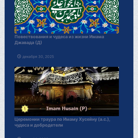
Повествования и чудеса из жизни Имама
Джавада (Д)
декабря 30, 2025
Церемонии траура по Имаму Хусейну (а.с.),
чудеса и добродетели