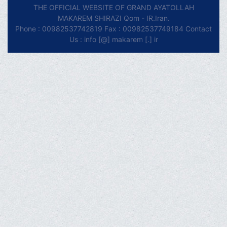
THE OFFICIAL WEBSITE OF GRAND AYATOLLAH
MAKAREM SHIRAZI Qom - IR.Iran.
Phone : 00982537742819 Fax : 00982537749184 Contact
Us : info [@] makarem [.] ir