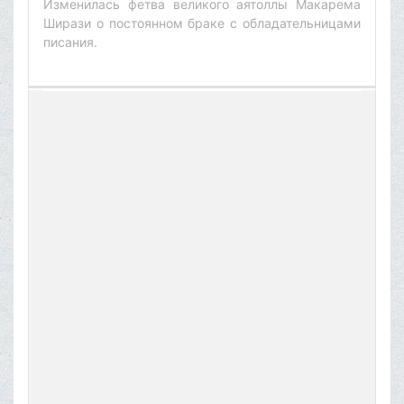
Изменилась фетва великого аятоллы Макарема
Ширази о постоянном браке с обладательницами
писания.