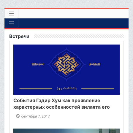
Встречи
События Гадир Хум как проявление
характерных особенностей вилаята его
светлости Али Ибн Абу Талиба (мир ему!) в
сентября 7, 2017
речах великого аятоллы Макарема
Ширази.