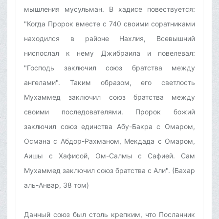
мышления мусульман. В хадисе повествуется:
"Когда Пророк вместе с 740 своими соратниками
находился в районе Нахлия, Всевышний
ниспослал к нему Джибраила и повелевал:
"Господь заключил союз братства между
ангелами". Таким образом, его светлость
Мухаммед заключил союз братства между
своими последователями. Пророк божий
заключил союз единства Абу-Бакра с Омаром,
Османа с Абдор-Рахманом, Мекдада с Омаром,
Аишы с Хафисой, Ом-Салмы с Сафией. Сам
Мухаммед заключил союз братства с Али". (Бахар
аль-Анвар, 38 том)
Данный союз был столь крепким, что Посланник