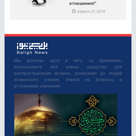
отношения!"
апреля 27, 2019
Мы должны идти в ногу со временем,
использовать все новые средства для
распространения ислама, донесения до людей
исламского учения, ответа на вопросы и
устранения сомнений