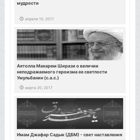
мудрости
апреля 10, 2017
Аятолла Макарем Ширази о величии
неподражаемого героизма ее светлости
Умульбанин (с.а.с.)
марта 20, 2017
Имам Джафар Садык (ДБМ) - свет наставления