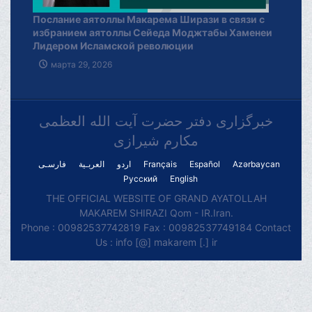
Послание аятоллы Макарема Ширази в связи с
избранием аятоллы Сейеда Моджтабы Хаменеи
Лидером Исламской революции
марта 29, 2026
خبرگزاری دفتر حضرت آیت الله العظمی
مکارم شیرازی
فارسـی
العربـیة
اردو
Français
Español
Azərbaycan
Русский
English
THE OFFICIAL WEBSITE OF GRAND AYATOLLAH
MAKAREM SHIRAZI Qom - IR.Iran.
Phone : 00982537742819 Fax : 00982537749184 Contact
Us : info [@] makarem [.] ir