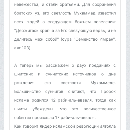
невежества, и стали братьями. Для сохранения
братских уз, его светлость Мухаммад известил
всех людей о следующем божьем повелении:
"Держитесь крепче за Его связующую вервь, и не
делитесь меж собой" (сура "Семейство Имран",
аят 103)
А теперь мы расскажем о двух преданиях с
шиитских и суннитских источников о дне
рождения его светлости Мухаммеде.
Большинство суннитов считают, что Пророк
ислама родился 12 раби-аль-авваля, тогда как
шииты убеждены, что это величественное
событие произошло 17 раби-аль-авваля.
Как говорит лидер исламской революции аятолла