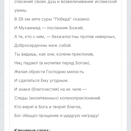
спасения своих душ и возвеличивания исламской
уммы.
В 29-ом аяте суры "Победа" сказано:
И Мухаммед — посланник Божий,
А те, кто с ним, — безжалостны против неверных,
Добросердечны меж собой.
Ты видишь, как они, колени преклонив,
Ниц падают (в молитве перед Богом),
Желая обрести Господню милость
И сделаться Ему угодным.
И знаки (благочестия) на их челе —
Следы (молитвенных) коленопреклонений.
Кто верит в Бога и творит благое,
Бог обещал прощение и щедрую награду!
Ключевые слова :