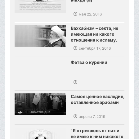
мая 22, 2016
Ваххабизм – секта, не
имеющая ни какого
отношения к исламу.
Созданы предпосылки,
сентября 17, 2016
сокрушения
ваххабизма.
Фетва о курении
Самое ценное наследие,
оставленное арабами
апреля 7, 2019
"Я отрекаюсь от них и
не имею к ним никакого