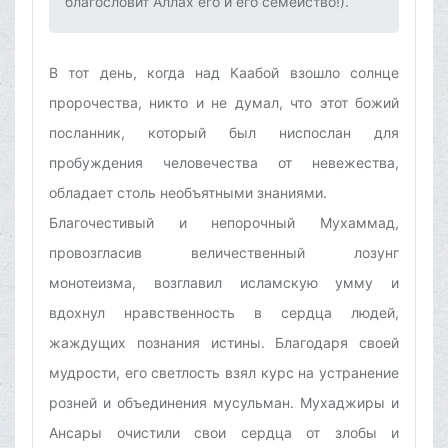
благословит Аллах его и его семейство!).‌
В тот день, когда над Каабой взошло солнце
пророчества, никто и не думал, что этот божий
посланник, который был ниспослан для
пробуждения человечества от невежества,
обладает столь необъятными знаниями.
Благочестивый и непорочный Мухаммад,
провозгласив величественный лозунг
монотеизма, возглавил исламскую умму и
вдохнул нравственность в сердца людей,
жаждущих познания истины. Благодаря своей
мудрости, его светлость взял курс на устранение
розней и объединения мусульман. Мухаджиры и
Ансары очистили свои сердца от злобы и