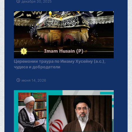
декабря 30, 2025
Церемонии траура по Имаму Хусейну (а.с.),
чудеса и добродетели
июня 14, 2026