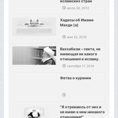
исламских стран
июля 30, 2012
Хадисы об Имаме
Махди (а)
мая 22, 2016
Ваххабизм – секта, не
имеющая ни какого
отношения к исламу.
Созданы предпосылки,
сентября 17, 2016
сокрушения
ваххабизма.
Фетва о курении
"Я отрекаюсь от них и
не имею к ним никакого
отношения!"