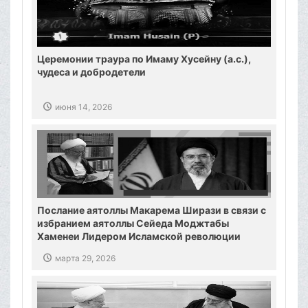
Церемонии траура по Имаму Хусейну (а.с.),
чудеса и добродетели
июня 14, 2026
Послание аятоллы Макарема Ширази в связи с
избранием аятоллы Сейеда Моджтабы
Хаменеи Лидером Исламской революции
марта 29, 2026