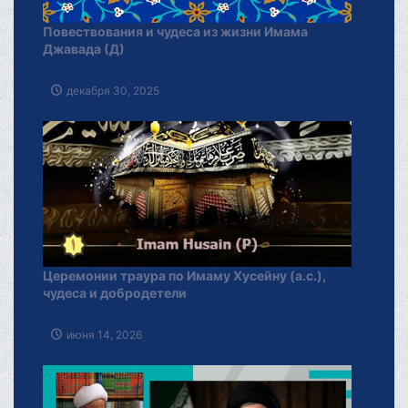
Повествования и чудеса из жизни Имама
Джавада (Д)
декабря 30, 2025
Церемонии траура по Имаму Хусейну (а.с.),
чудеса и добродетели
июня 14, 2026