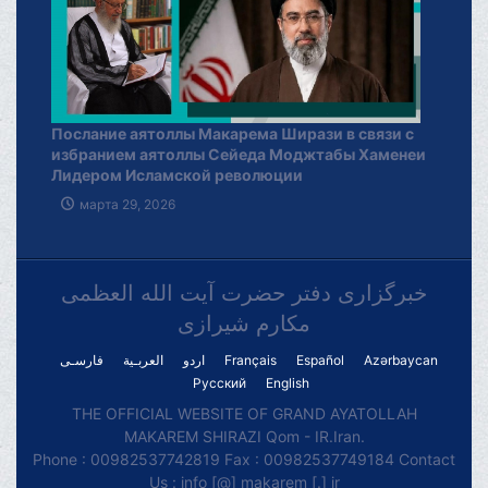
Послание аятоллы Макарема Ширази в связи с
избранием аятоллы Сейеда Моджтабы Хаменеи
Лидером Исламской революции
марта 29, 2026
خبرگزاری دفتر حضرت آیت الله العظمی
مکارم شیرازی
فارسـی
العربـیة
اردو
Français
Español
Azərbaycan
Русский
English
THE OFFICIAL WEBSITE OF GRAND AYATOLLAH
MAKAREM SHIRAZI Qom - IR.Iran.
Phone : 00982537742819 Fax : 00982537749184 Contact
Us : info [@] makarem [.] ir