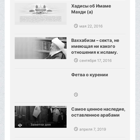
Хадисы об Имаме
Махди (а)
мая 22, 2016
Ваххабизм – секта, не
имеющая ни какого
отношения к исламу.
Созданы предпосылки,
сентября 17, 2016
сокрушения
ваххабизма.
Фетва о курении
Самое ценное наследие,
оставленное арабами
апреля 7, 2019