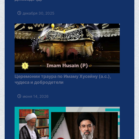
декабря 30, 2025
Церемонии траура по Имаму Хусейну (а.с.),
чудеса и добродетели
июня 14, 2026