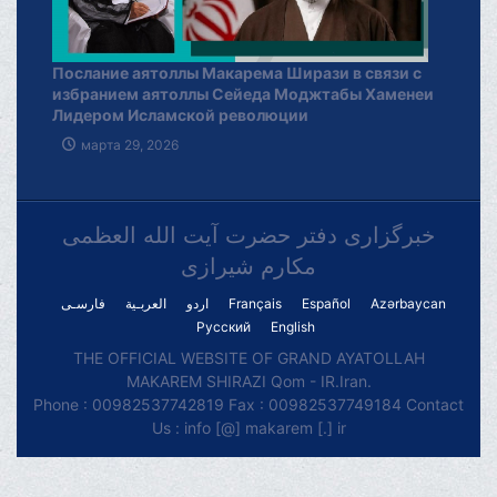
Послание аятоллы Макарема Ширази в связи с
избранием аятоллы Сейеда Моджтабы Хаменеи
Лидером Исламской революции
марта 29, 2026
خبرگزاری دفتر حضرت آیت الله العظمی
مکارم شیرازی
فارسـی
العربـیة
اردو
Français
Español
Azərbaycan
Русский
English
THE OFFICIAL WEBSITE OF GRAND AYATOLLAH
MAKAREM SHIRAZI Qom - IR.Iran.
Phone : 00982537742819 Fax : 00982537749184 Contact
Us : info [@] makarem [.] ir