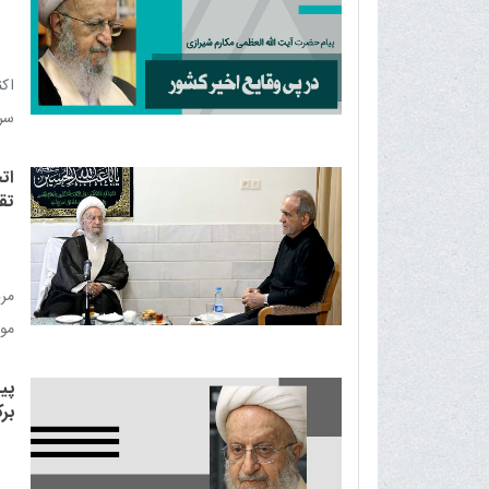
اکن
سر
را 
ات
تق
مرد
موا
پی
بر
شی