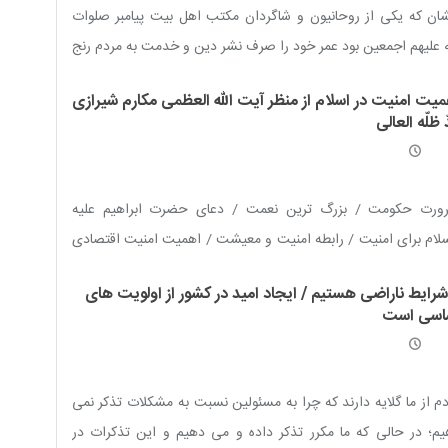
ان که یکی از روحانیون و شاگردان مکتب اهل بیت پیامبر صلوات
ه علیهم اجمعین بود عمر خود را صرف نشر دین و خدمت به مردم رنج
دۀ آن سرزمین نمود.
میت امنیت در اسلام از منظر آیت الله العظمی مکارم شیرازی
 ظلّه العالی
ورت حکومت / بزرگ ترین نعمت / دعای حضرت ابراهیم علیه
لام برای امنیت / رابطه امنیت و معیشت / اهمیت امنیت اقتصادی
منیت و حریم خصوصی / مبارزه با اخلالگران امنیت اجتماعی / اجرای
 شرایط ناراضی هستیم / ایجاد امید در کشور از اولویت های
د و تحکیم امنیت / صیانت از امنیت روانی و فکری / ناامنی و
اسی است
رابری / توسل به نیروی انتظامی / حکومت مهدوی، زمینه ساز صلح و
یت جهانی
م از ما گلایه دارند که چرا به مسئولین نسبت به مشکلات تذکر نمی
م؛ در حالی که ما مکرر تذکر داده و می دهیم و این تذکرات در