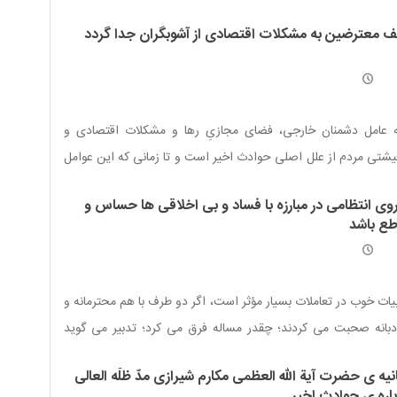
ت ما نیز منعکس است؛ اما اینکه چرا صدا و سیما تذکرات مراجع را
 معترضین به مشکلات اقتصادی از آشوبگران جدا گردد
عکس نمی کند، حتما مصلحتی دارد، اما مردم انتظار دارند که
ولین به این تذکرات ترتیب اثر دهند
 عامل دشمنان خارجی، فضای مجازیِ رها و مشکلات اقتصادی و
شتی مردم از علل اصلی حوادث اخیر است و تا زمانی که این عوامل
د، احتمال آشوب وجود دارد
روی انتظامی در مبارزه با فساد و بی اخلاقی ها حساس و
طع باشد
یات خوب در تعاملات بسیار مؤثر است، اگر دو طرف با هم محترمانه و
بانه صحبت می کردند؛ چقدر مساله فرق می کرد؛ تدبیر می گوید
ید با ادبیات نامطلوب برای خودمان هزینه درست کنیم
نیه ی حضرت آیة الله العظمی مکارم شیرازی مدّ ظلّه العالی
باره ی حوادث اخیر