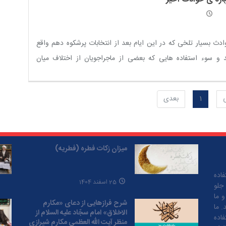
دث بسیار تلخی که در این ایام بعد از انتخابات پرشکوه دهم واقع
 و سوء استفاده هایی که بعضی از ماجراجویان از اختلاف میان
ندیداهای محترم کردند موجب تأسف عمیق و اندوه شدید برای هر
انی وفادار به نظام و انقلاب بود و سبب نگرانی دوستان در منطقه و
1
بعدی
ی دشمنان گردید.
میزان زکات فطره (فطریه)
اده
25 اسفند 1404
 جلو
و ما
شرح فرازهایی از دعای «مکارم
. ما
الاخلاق» امام سجّاد علیه السلام از
فاده
منظر آیت الله العظمی مکارم شیرازی