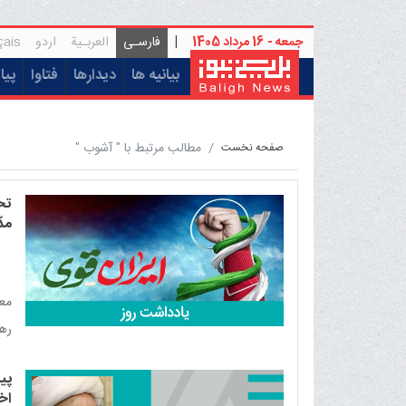
جمعه - 16 مرداد 1405
|
فارسـی
العربـیة
اردو
çais
(current)
بیانیه ها
دیدارها
فتاوا
پیا
مطالب مرتبط با " آشوب "
صفحه نخست
تح
مدّ
معی
ره
ترا
پی
اخ