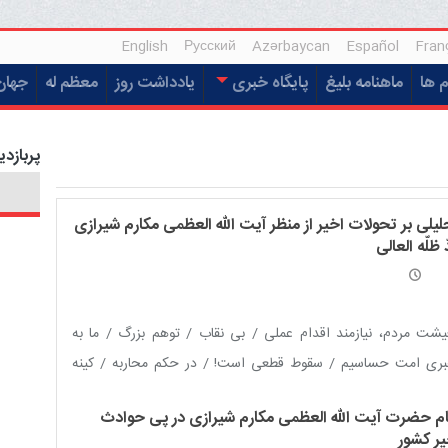
English
Русский
Azərbaycan
Español
Fran
م ها
ماهنامه بلیغ
پایگاه خبری
یادداشت روز
معظم له
جهان
پربازدی
لیلی بر تحولات اخیر از منظر آیت الله العظمی مکارم شیرازی
 ظلّه العالی
شت مردم، نیازمند اقدام عملی / بی نقاب / توهم بزرگ / ما به
بری امت حساسیم / سقوط قطعی است! / در حکم محاربه / کینه
مپ از سپاه / در پی اشغال ایران / ایران قوی، از آرمان تا عمل
ام حضرت آیت الله العظمی مکارم شیرازی در پی حوادث
یر کشور