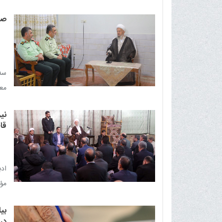
سای
صف
من
مسئ
سه
معی
باش
نی
قا
ادب
مؤد
نبا
بیا
در