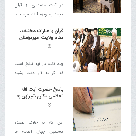
پیش چشمان ما بوده و
در آیات متعددی از قرآن
هست
مجید به ویژه آیات مرتبط با
جنگ بدر، ایجاد روحیه در
قرآن با عبارات مختلف،
نیروهای مسلمان و همچنین
مقام ولایت امیرمؤمنان
ایجاد یأس و ناامیدی در
علیه السلام را بیان کرده
است
دشمنان، مهم شمرده شده
است
چند نکته در آیه تبلیغ است
که اگر به آن دقت بشود
معلوم می شود، حساب این
پاسخ حضرت آیت الله
آیه از بقیه آیات جداست و
العظمی مکارم شیرازی به
منظور و پیام آن، مسئله
نامه نگران کننده جمعی از
علمای هند
ولایت است
این کار بر خلاف عقیده
مسلمین جهان است؛ ما