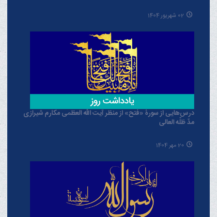
02 شهریور 1404
درس‌هایی از سورۀ «فتح» از منظر آیت الله العظمی مکارم شیرازی
مدّ ظلّه العالی
20 مهر 1404