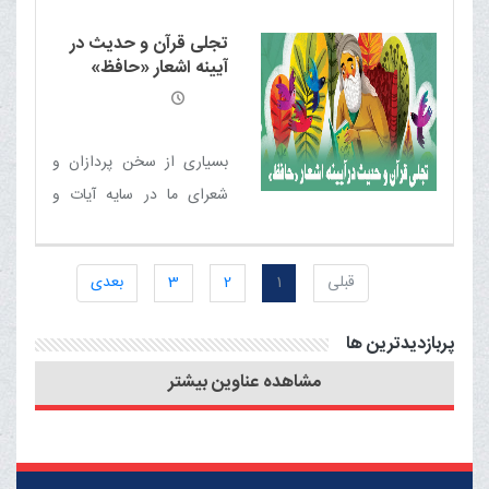
صریحا اعلام می داریم که
تجلی قرآن و حدیث در
این کار صحیح نیست و
آیینه اشعار «حافظ»
گوینده باید از آن توبه کند
بسیاری از سخن پردازان و
شعراى ما در سايه آيات و
روايات حركت كرده اند که
«حافظ شيرازى» از جمله ی
قبلی
1
2
3
بعدی
آن شعرا محسوب می شود
پربازدیدترین ها
مشاهده عناوین بیشتر