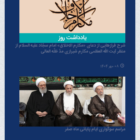
شرح فرازهایی از دعای «مکارم الاخلاق» امام سجّاد علیه السلام از
منظر آیت الله العظمی مکارم شیرازی مدّ ظلّه العالی
08 مهر 1404
مراسم سوگواری ایام پایانی ماه صفر