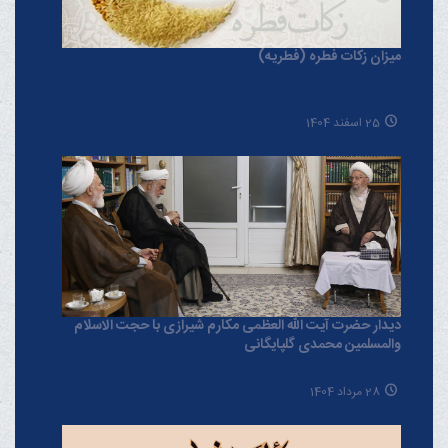
میزان زکات فطره (فطریه)
25 اسفند 1404
دیدار حضرت آیت الله العظمی مکارم شیرازی با حجت الاسلام
والمسلمین محمدی گلپایگانی
28 مرداد 1404