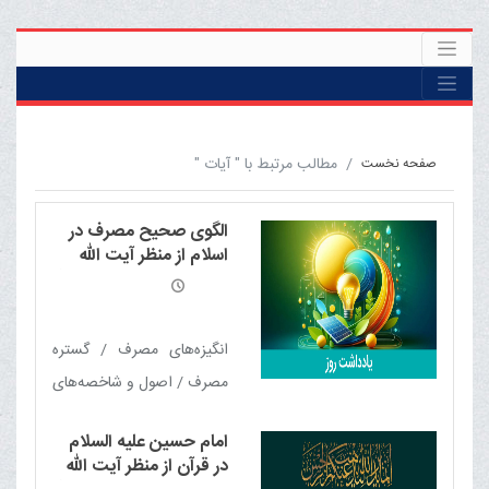
مطالب مرتبط با " آیات "
صفحه نخست
الگوی صحیح مصرف در
اسلام از منظر آیت الله
العظمی مکارم شیرازی مدّ
ظلّه العالی
انگیزه‌های مصرف / گستره
مصرف / اصول و شاخصه‌های
مصرف صحیح / مصارف
امام حسین علیه السلام
ممنوع
در قرآن از منظر آیت الله