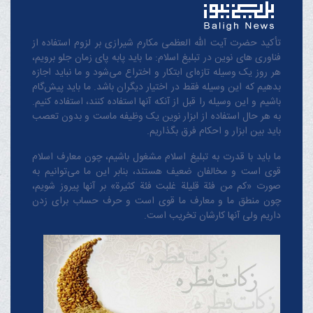
تأکید حضرت آیت الله العظمی مکارم شیرازی بر لزوم استفاده از
فناوری های نوین در تبلیغ اسلام: ما باید پابه پای زمان جلو برویم،
هر روز یک وسیله تازه‌ای ابتکار و اختراع می‌شود و ما نباید اجازه
بدهیم که این وسیله فقط در اختیار دیگران باشد. ما باید پیش‌گام
باشیم و این وسیله را قبل از آنکه آنها استفاده کنند، استفاده کنیم.
به هر حال استفاده از ابزار نوین یک وظیفه ماست و بدون تعصب
باید بین ابزار و احکام فرق بگذاریم.
ما باید با قدرت به تبلیغ اسلام مشغول باشیم، چون معارف اسلام
قوی است و مخالفان ضعیف هستند، بنابر این ما می‌توانیم به
صورت «کم من فئة قلیلة غلبت فئة کثیرة» بر آنها پیروز شویم،
چون منطق‌ ما و معارف ‌ما قوی است و حرف حساب برای زدن
داریم ولی آنها کارشان تخریب است.