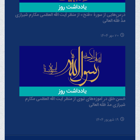
درس‌هایی از سورۀ «فتح» از منظر آیت الله العظمی مکارم شیرازی
مدّ ظلّه العالی
20 مهر 1404
حُسن خلق در آموزه‌های نبوی از منظر آیت الله العظمی مکارم
شیرازی مدّ ظلّه العالی
19 شهریور 1404