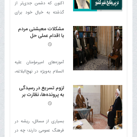
اکنون که دشمن جدی‌تر از
گذشته به خیال خود برای
ضربه زدن به این سرزمین و
مشکلات معیشتی مردم
مردم آن توطئه نموده است
با اقدام عملی حل
باید بیش از پیش وحدت
می‌شود
خویش را حفظ نماییم
آموزه‌های امیرمؤمنان علیه
السلام به‌ویژه در نهج‌البلاغه،
کاملاً ناظر به مسائل روز جامعه
لزوم تسریع در رسیدگی
است و صدا و سیما باید این
به پرونده‌ها، نظارت بر
معارف را به‌صورت گسترده‌تر
نظام وکالت و توجه به
مسائل فرهنگی
و عمیق‌تر در برنامه‌های خود
منعکس کند.
بسیاری از مسائل، ریشه در
فرهنگ عمومی دارند؛ چه در