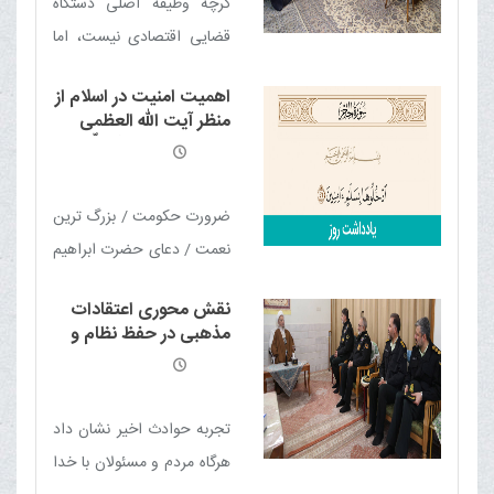
گرچه وظیفه اصلی دستگاه
دهند تا ان‌شاءالله بهترین
قضایی اقتصادی نیست، اما
نتایج برای امت اسلام حاصل
ارتباط و تعامل با نهادهای
گردد.
اهمیت امنیت در اسلام از
اقتصادی و معیشتی، به‌ویژه
منظر آیت الله العظمی
در حوزه کنترل قیمت‌ها و
مکارم شیرازی مدّ ظلّه
العالی
اجاره‌بها، می‌تواند نقش مهمی
در کاهش جرائم داشته باشد.
ضرورت حکومت / بزرگ ترین
نعمت / دعای حضرت ابراهیم
علیه السلام برای امنیت /
نقش محوری اعتقادات
رابطه امنیت و معیشت /
مذهبی در حفظ نظام و
اهمیت امنیت اقتصادی /
ضرورت تقویت معیشت
مردم
امنیت و حریم خصوصی /
مبارزه با اخلالگران امنیت
تجربه حوادث اخیر نشان داد
اجتماعی / اجرای حدود و
هرگاه مردم و مسئولان با خدا
تحکیم امنیت / صیانت از