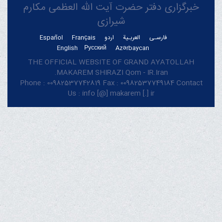
خبرگزاری دفتر حضرت آیت الله العظمی مکارم
شیرازی
فارسـی
العربـیة
اردو
Français
Español
English
Русский
Azərbaycan
THE OFFICIAL WEBSITE OF GRAND AYATOLLAH
MAKAREM SHIRAZI Qom - IR.Iran.
Phone : 00982537742819 Fax : 00982537749184 Contact
Us : info [@] makarem [.] ir