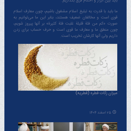
باید بین ابزار و احکام فرق بگذاریم.
ما باید با قدرت به تبلیغ اسلام مشغول باشیم، چون معارف اسلام
قوی است و مخالفان ضعیف هستند، بنابر این ما می‌توانیم به
صورت «کم من فئة قلیلة غلبت فئة کثیرة» بر آنها پیروز شویم،
چون منطق‌ ما و معارف ‌ما قوی است و حرف حساب برای زدن
داریم ولی آنها کارشان تخریب است.
میزان زکات فطره (فطریه)
25 اسفند 1404