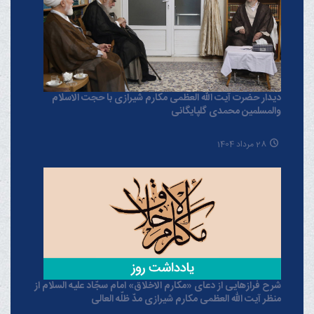
دیدار حضرت آیت الله العظمی مکارم شیرازی با حجت الاسلام
والمسلمین محمدی گلپایگانی
28 مرداد 1404
شرح فرازهایی از دعای «مکارم الاخلاق» امام سجّاد علیه السلام از
منظر آیت الله العظمی مکارم شیرازی مدّ ظلّه العالی