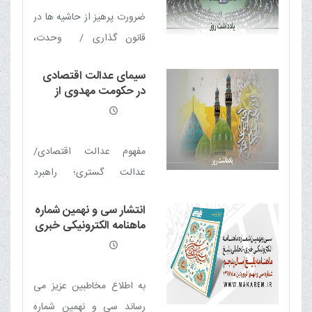
ضرورت پرهیز از حاشیه ها در
قانون گذاری / وحدت،
اولویت منتخبان ملت /
سیمای عدالت اقتصادی
پرهیز از سیاسی کاری /
در حکومت مهدوی از
مجلس مستقل، عادل و
منظر معظم له
شجاع / انتقاد دلسوزانه /
معیشت مردم، اولویت
مفهوم عدالت اقتصادی/
مجلس / فرهنگ اولویت
عدالت گستری؛ راهبرد
مجلس باشد / اشتغال
تشکیل حکومت مهدوی/
جوانان در سایۀ جهش تولید /
انتشار سی و نهمین شماره
عدالت اقتصادی و رفاه
ماهنامه الکترونیکی خبری
لزوم بررسی مسائل اقتصاد
عمومی در حکومت مهدوی/
- تحلیلی بلیغ
نوین / مجلس و مأموریت
امام زمان(عج) چگونه به فقر
مبارزه با فساد
بشر پایان می دهند؟!/ وقتی
به اطلاع مخاطبین عزیز می
مردم برای پول و ثروت
رساند سی و نهمین شماره