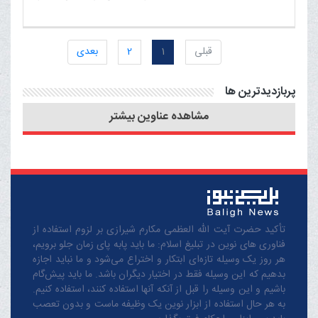
پیشقدم نمی شوند!/
ماهنامه الکترونیکی خبری -
پیشرفت صنعت و تکنولوژی
تحلیلی بلیغ (فروردین 98)
در حکومت مهدوی/ پیشرفت
قبلی
1
2
بعدی
منتشر شد
کشاورزی و دامداری در عصر
پربازدیدترین ها
ظهور/ آرمان شهر مهدوی؛
الگوی انقلاب اسلامی در
مشاهده عناوین بیشتر
تحقق عدالت اقتصادی است
تأکید حضرت آیت الله العظمی مکارم شیرازی بر لزوم استفاده از
فناوری های نوین در تبلیغ اسلام: ما باید پابه پای زمان جلو برویم،
هر روز یک وسیله تازه‌ای ابتکار و اختراع می‌شود و ما نباید اجازه
بدهیم که این وسیله فقط در اختیار دیگران باشد. ما باید پیش‌گام
باشیم و این وسیله را قبل از آنکه آنها استفاده کنند، استفاده کنیم.
به هر حال استفاده از ابزار نوین یک وظیفه ماست و بدون تعصب