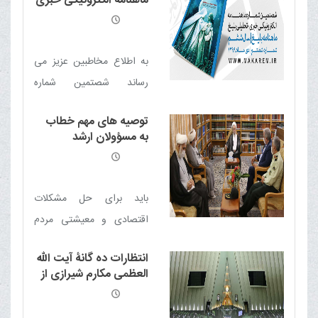
ماهنامه الکترونیکی خبری
ریزی دارد که برای مقابله به
- تحلیلی بلیغ
پادزهر نیاز داریم
به اطلاع مخاطبین عزیز می
رساند شصتمین شماره
ماهنامه الکترونیکی خبری -
توصیه های مهم خطاب
تحلیلی بلیغ (دی 99) منتشر
به مسؤولان ارشد
شد
سیستان و بلوچستان
باید برای حل مشکلات
اقتصادی و معیشتی مردم
این خطه تمام توان و ظرفیت
انتظارات ده گانۀ آیت الله
ها را بکار گیرید
العظمی مکارم شیرازی از
مجلس در برهه حاضر