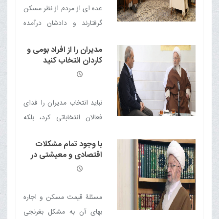
تکرار چنین مواردی مؤثر
عده ای از مردم از نظر مسکن
است.
گرفتارند و دادشان درآمده
است
مدیران را از افراد بومی و
کاردان انتخاب کنید
نباید انتخاب مدیران را فدای
فعالان انتخاباتی کرد، بلکه
باید از افراد شایسته و
با وجود تمام مشکلات
کاردان، قوی و بومی استفاده
اقتصادی و معیشتی در
کرد
کشور، مردم پایبند به
دین، اصل نظام و کشور
هستند
مسئلۀ قیمت مسکن و اجاره
بهای آن به مشکل بغرنجی