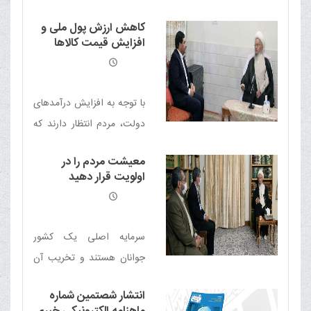
تبدیل شده و افزایش چند
کاهش ارزش پول ملی و
برابری پیدا کرده است که
افزایش قیمت کالاها
دولت باید برای آن تدبیری
مردم را به شدت آزار
می‌دهد
بیندیشد
با توجه به افزایش درآمدهای
دولت، مردم انتظار دارند که
در سفره های خود آن را
معیشت مردم را در
احساس کنند
اولویت قرار دهید
سرمایه اصلی یک کشور
جوانان هستند و تخریب آن
آسان است و دشمن هم برای
انتشار شصتمین شماره
تخریب نسل جوان برنامه