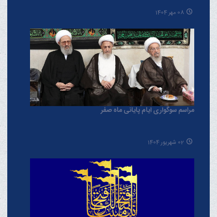
08 مهر 1404
مراسم سوگواری ایام پایانی ماه صفر
02 شهریور 1404