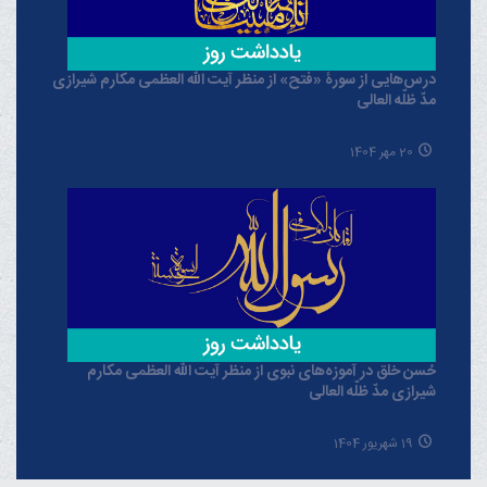
درس‌هایی از سورۀ «فتح» از منظر آیت الله العظمی مکارم شیرازی
مدّ ظلّه العالی
20 مهر 1404
حُسن خلق در آموزه‌های نبوی از منظر آیت الله العظمی مکارم
شیرازی مدّ ظلّه العالی
19 شهریور 1404