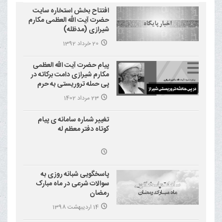
افتتاح بخش استخاره سایت
حضرت آیت الله العظمی مکارم
شیرازی (مدظله)
20 خرداد 1392
پیام حضرت آیت الله العظمی
مکارم شیرازی دامت برکاته در
پی حمله تروریستی به حرم
احمد بن موسی علیه السلام
23 مرداد 1402
(شاهچراغ)
تغییر شماره سامانه ی پیام
کوتاه دفتر معظم له
پاسخگویی شبانه روزی به
سوالات شرعی در ماه مبارک
رمضان
14 اردیبهشت 1398