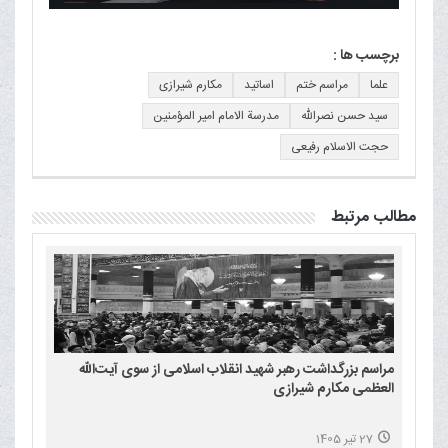
برچسب ها :
علما
مراسم ختم
اساتید
مکارم شیرازی
سید حسن نصرالله
مدرسة الامام امیر المؤمنین
حجت الاسلام رفیعی
مطالب مرتبط
مراسم بزرگداشت رهبر شهید انقلاب اسلامی از سوی آیت‌الله
العظمی مکارم شیرازی
27 تیر 1405