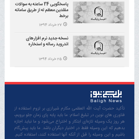
پاسخگویی 24 ساعته به سوالات
مقلدین معظم له از طریق سامانه
برخط
27 خرداد 1394
نسخه جدید نرم افزارهای
اندروید رساله و استخاره
25 خرداد 1394
تأکید حضرت آیت الله العظمی مکارم شیرازی بر لزوم استفاده از
فناوری های نوین در تبلیغ اسلام: ما باید پابه پای زمان جلو برویم،
هر روز یک وسیله تازه‌ای ابتکار و اختراع می‌شود و ما نباید اجازه
بدهیم که این وسیله فقط در اختیار دیگران باشد. ما باید پیش‌گام
باشیم و این وسیله را قبل از آنکه آنها استفاده کنند، استفاده کنیم.