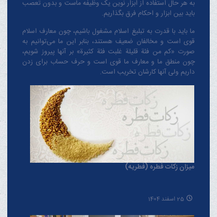
به هر حال استفاده از ابزار نوین یک وظیفه ماست و بدون تعصب
باید بین ابزار و احکام فرق بگذاریم.
ما باید با قدرت به تبلیغ اسلام مشغول باشیم، چون معارف اسلام
قوی است و مخالفان ضعیف هستند، بنابر این ما می‌توانیم به
صورت «کم من فئة قلیلة غلبت فئة کثیرة» بر آنها پیروز شویم،
چون منطق‌ ما و معارف ‌ما قوی است و حرف حساب برای زدن
داریم ولی آنها کارشان تخریب است.
میزان زکات فطره (فطریه)
25 اسفند 1404