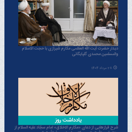
دیدار حضرت آیت الله العظمی مکارم شیرازی با حجت الاسلام
والمسلمین محمدی گلپایگانی
28 مرداد 1404
شرح فرازهایی از دعای «مکارم الاخلاق» امام سجّاد علیه السلام از