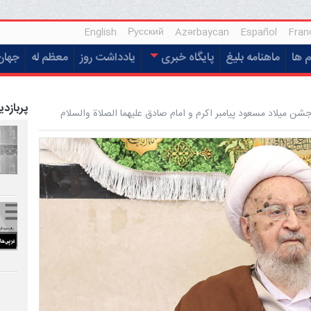
English
Русский
Azərbaycan
Español
Fran
م ها
ماهنامه بلیغ
پایگاه خبری
یادداشت روز
معظم له
جهان
پربازدی
 میلاد مسعود پیامبر اکرم و امام صادق علیهما الصلاة والسلام