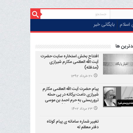
 اسلام
بایگانی خبر
دترین ها
افتتاح بخش استخاره سایت حضرت
آیت الله العظمی مکارم شیرازی
(مدظله)
20 خرداد 1392
پیام حضرت آیت الله العظمی مکارم
شیرازی دامت برکاته در پی حمله
تروریستی به حرم احمد بن موسی
علیه السلام (شاهچراغ)
23 مرداد 1402
تغییر شماره سامانه ی پیام کوتاه
دفتر معظم له