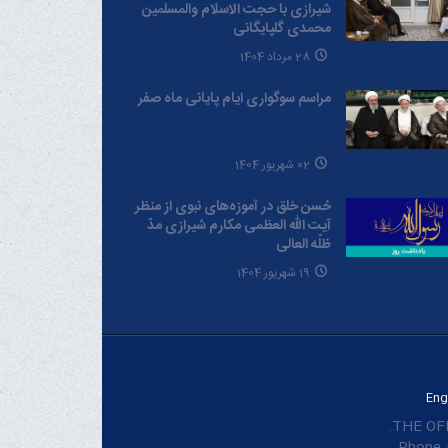
شیرازی با حجت الاسلام والمسلمین
محمدی گلپایگانی
28 مرداد 1404
مراسم سوگواری ایام پایانی ماه صفر
02 شهریور 1404
حُسن خلق در آموزه‌های نبوی از منظر
آیت الله العظمی مکارم شیرازی مدّ
ظلّه العالی
19 شهریور 1404
Eng
THE OFF
Phone :