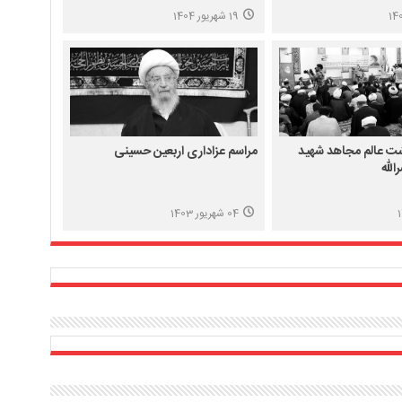
از طلاب حوزه عملیه
19 شهریور 1404
شت عالم مجاهد شهید
مراسم عزاداری اربعین حسینی
لله
04 شهریور 1403