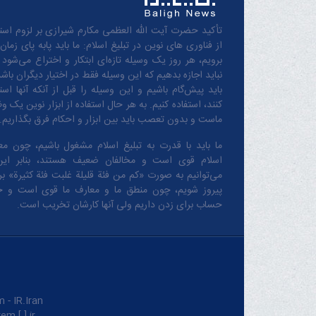
تأکید حضرت آیت الله العظمی مکارم شیرازی بر لزوم استف
از فناوری های نوین در تبلیغ اسلام: ما باید پابه پای زمان
برویم، هر روز یک وسیله تازه‌ای ابتکار و اختراع می‌شود 
نباید اجازه بدهیم که این وسیله فقط در اختیار دیگران باشد
باید پیش‌گام باشیم و این وسیله را قبل از آنکه آنها است
کنند، استفاده کنیم. به هر حال استفاده از ابزار نوین یک و
ماست و بدون تعصب باید بین ابزار و احکام فرق بگذاریم.
ما باید با قدرت به تبلیغ اسلام مشغول باشیم، چون مع
اسلام قوی است و مخالفان ضعیف هستند، بنابر این
می‌توانیم به صورت «کم من فئة قلیلة غلبت فئة کثیرة» بر 
پیروز شویم، چون منطق‌ ما و معارف ‌ما قوی است و 
حساب برای زدن داریم ولی آنها کارشان تخریب است.
IR.Iran.
m [.] ir