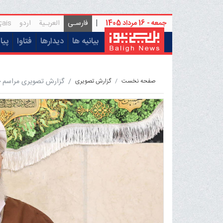
جمعه - 16 مرداد 1405
|
فارسـی
العربـیة
اردو
çais
(current)
بیانیه ها
دیدارها
فتاوا
پیا
گزارش تصویری مراسم جشن
صفحه نخست
گزارش تصویری