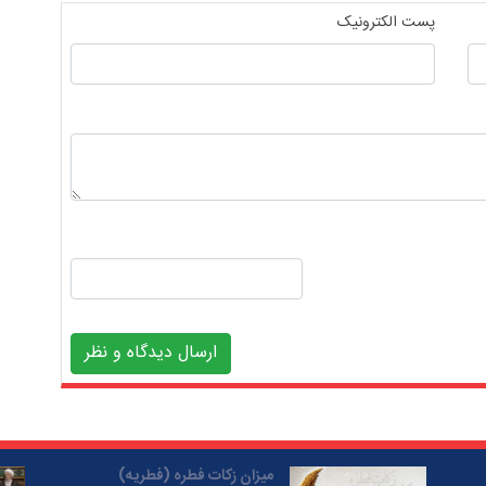
پست الکترونیک
ارسال دیدگاه و نظر
میزان زکات فطره (فطریه)