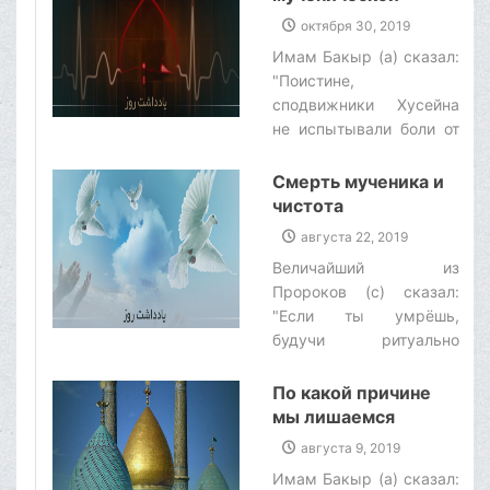
смерти
октября 30, 2019
Имам Бакыр (а) сказал:
"Поистине,
сподвижники Хусейна
не испытывали боли от
соприкосновения стали
(мечей и копий со своею
Смерть мученика и
плотью)".‌
чистота
августа 22, 2019
Величайший из
Пророков (с) сказал:
"Если ты умрёшь,
будучи ритуально
чистым (то есть, после
ритуального омовения,
По какой причине
а также не
мы лишаемся
обезображенным и не
божественных благ?
августа 9, 2019
осквернённым
Имам Бакыр (а) сказал:
посредством этого