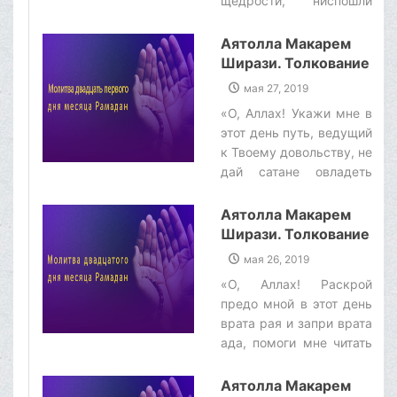
щедрости, ниспошли
мне Свое
благословение, помоги
Аятолла Макарем
мне совершить то, что
Ширази. Толкование
вызывает Твое
молитвы двадцать
мая 27, 2019
довольство, введи меня
первого дня месяца
«O, Аллах! Укажи мне в
в рай, о, Исполняющий
Рамадан
этот день путь, ведущий
просьбы находящихся в
к Твоему довольству, не
безвыходном
дай сатане овладеть
положении!»‌
мной и сделай моей
обителью рай, о,
Аятолла Макарем
Исполняющий мольбы
Ширази. Толкование
просящих!»‌
молитвы
мая 26, 2019
двадцатого дня
«О, Аллах! Раскрой
месяца Рамадан.
предо мной в этот день
врата рая и запри врата
ада, помоги мне читать
Коран, о, Вселяющий
покой в сердца
Аятолла Макарем