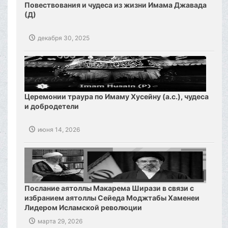
Повествования и чудеса из жизни Имама Джавада
(Д)
декабря 30, 2025
Церемонии траура по Имаму Хусейну (а.с.), чудеса
и добродетели
июня 14, 2026
Послание аятоллы Макарема Ширази в связи с
избранием аятоллы Сейеда Моджтабы Хаменеи
Лидером Исламской революции
марта 29, 2026