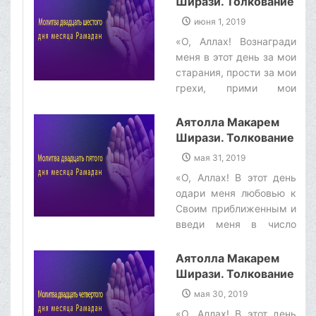
Ширази. Толкование
мои извинения, удали от
молитвы двадцать
июня 1, 2019
меня грехи и их
шестого дня месяца
«О, Аллах! Вознагради
последствия, о,
Рамадан
меня в этот день за мои
Благосклонный к Своим
старания, прости за мои
праведным рабам!»‌
грехи, прими мои
деяния и скрой
недостатки мои, о,
Аятолла Макарем
самый слышащий из
Ширази. Толкование
слышащих!»‌
молитвы двадцать
мая 31, 2019
пятого дня месяца
«О, Аллах! В этот день
Рамадан
одари меня любовью к
Своим приближенным и
введи меня в число
враждующих с врагами
Твоими. Помоги мне
Аятолла Макарем
следовать сунне
Ширази. Толкование
Последнего из Твоих
молитвы двадцать
мая 30, 2019
Пророков, о, защитник
четвертого дня
«О, Аллах! В этот день