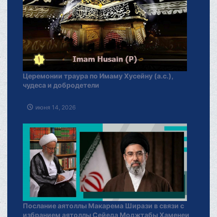
Церемонии траура по Имаму Хусейну (а.с.),
чудеса и добродетели
июня 14, 2026
Послание аятоллы Макарема Ширази в связи с
избранием аятоллы Сейеда Моджтабы Хаменеи