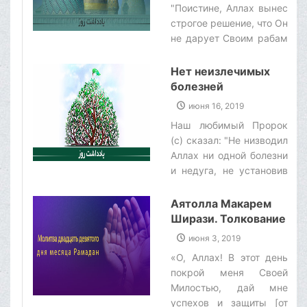
"Поистине, Аллах вынес
мира), то станешь
строгое решение, что Он
шахидом - мучеником
не дарует Своим рабам
на пути Аллаха!".‌
никакого блага, которое
впоследствии отнимет у
Нет неизлечимых
них, кроме как по
болезней
причине совершения
июня 16, 2019
ими грехов, которые
Наш любимый Пророк
заслуживают
(с) сказал: "Не низводил
воздаяния!".‌
Аллах ни одной болезни
и недуга, не установив
при этом исцеления для
него!".‌
Аятолла Макарем
Ширази. Толкование
молитвы двадцать
июня 3, 2019
девятого дня
«О, Аллах! В этот день
месяца Рамадан
покрой меня Своей
Милостью, дай мне
успехов и защиты [от