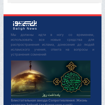
Мы должны идти в ногу со временем,
использовать все новые средства для
распространения ислама, донесения до людей
исламского учения, ответа на вопросы и
устранения сомнений
Блистательная звезда Сопротивления: Жизнь
госпожи Зайнаб (да будет мир с ней)