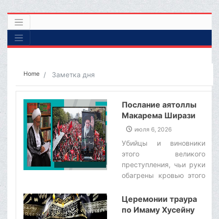
Home
Заметка дня
Послание аятоллы
Макарема Ширази
по случаю похорон
июля 6, 2026
лидера-мученика,
Убийцы и виновники
аятоллы Хаменеи
этого великого
преступления, чьи руки
обагрены кровью этого
великого мученика,
командиров,
Церемонии траура
беззащитных людей и
по Имаму Хусейну
угнетенных детей, не