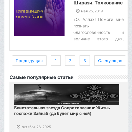
праведников!»‌
Ширази. Толкование
молитвы
мая 25, 2019
девятнадцатого дня
«О, Аллах! Помоги мне
месяца Рамадан
познать
благословенность и
величие этого дня,
облегчи мне путь для
достижения благ, не
лиши меня принятия его
Предыдущая
1
2
3
Следующая
благодеяний, о,
Указывающий путь к
Самые популярные статьи
ясной истине!»‌
Блистательная звезда Сопротивления: Жизнь
госпожи Зайнаб (да будет мир с ней)
октября 26, 2025