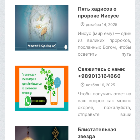
милости и жизни как
материальной, так и
Пять хадисов о
духовной в мире. Они -
пророке Иисусе
причина творения, и все
(мир ему)
декабря 14, 2025
во вселенной
Иисус (мир ему) — один
существует благодаря
из великих пророков,
их присутствию.
посланных Богом, чтобы
Поэтому материальные
осветить путь
и духовные
человечества за века до
благословения,
прихода ислама.
Свяжитесь с нами:
которыми мы обладаем,
Священный Коран
+989013164660
являются плодами их
уделяет значительное
священного
ноября 16, 2025
внимание жизни
существования.‌
Чтобы получить ответ на
пророка Иисуса (мир
ваш вопрос как можно
ему), раскрывая
скорее, пожалуйста,
подробности его
отправьте ваши
благословенного
вопросы через
существования. В его
WhatsApp по номеру:
Блистательная
стихах переплетаются
+989013164660.‌
звезда
история Девы Марии,