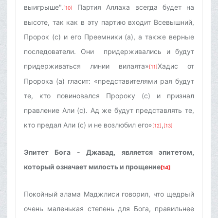
выигрыше".
Партия Аллаха всегда будет на
[10]
высоте, так как в эту партию входит Всевышний,
Пророк (с) и его Преемники (а), а также верные
последователи. Они придерживались и будут
придерживаться линии вилаята»
Хадис от
[11]
Пророка (а) гласит: «представителями рая будут
те, кто повиновался Пророку (с) и признал
правление Али (с). Ад же будут представлять те,
кто предал Али (с) и не возлюбил его»
,
[12]
[13]
Эпитет Бога - Джавад, является эпитетом,
который означает милость и прощение
[14]
Покойный алама Маджлиси говорил, что щедрый
очень маленькая степень для Бога, правильнее