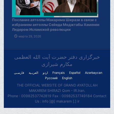
Послание аятоллы Макарема Ширази в связи с
избранием аятоллы Сейеда Моджтабы Хаменеи
Лидером Исламской революции
марта 29, 2026
خبرگزاری دفتر حضرت آیت الله العظمی
مکارم شیرازی
فارسـی
العربـیة
اردو
Français
Español
Azərbaycan
Русский
English
THE OFFICIAL WEBSITE OF GRAND AYATOLLAH
MAKAREM SHIRAZI Qom - IR.Iran.
Phone : 00982537742819 Fax : 00982537749184 Contact
Us : info [@] makarem [.] ir