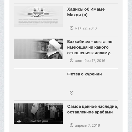
Хадисы об Имаме
Махди (а)
мая 22, 2016
Ваххабизм – секта, не
имеющая ни какого
отношения к исламу.
Созданы предпосылки,
сентября 17, 2016
сокрушения
ваххабизма.
Фетва о курении
Самое ценное наследие,
оставленное арабами
апреля 7, 2019