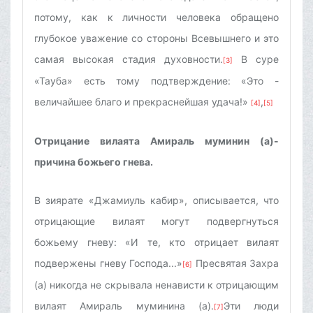
потому, как к личности человека обращено
глубокое уважение со стороны Всевышнего и это
самая высокая стадия духовности.
В суре
[3]
«Тауба» есть тому подтверждение: «Это -
величайшее благо и прекраснейшая удача!»
,
[4]
[5]
Отрицание вилаята Амираль муминин (а)-
причина божьего гнева.
В зиярате «Джамиуль кабир», описывается, что
отрицающие вилаят могут подвергнуться
божьему гневу: «И те, кто отрицает вилаят
подвержены гневу Господа...»
Пресвятая Захра
[6]
(а) никогда не скрывала ненависти к отрицающим
вилаят Амираль муминина (а).
Эти люди
[7]