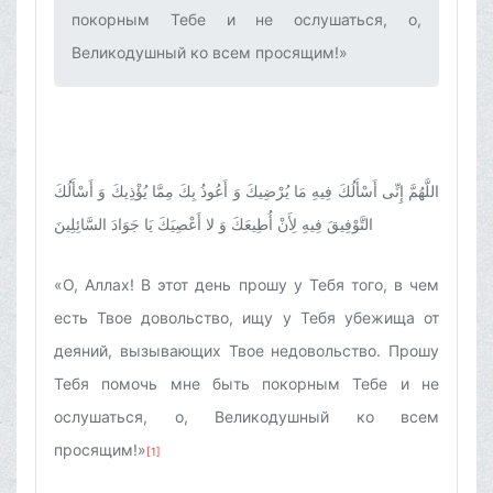
покорным Тебе и не ослушаться, о,
Великодушный ко всем просящим!»‌
اللَّهُمَّ إِنِّى أَسْأَلُكَ فِيهِ مَا يُرْضِيكَ وَ أَعُوذُ بِكَ مِمَّا يُؤْذِيكَ وَ أَسْأَلُكَ
التَّوْفِيقَ فِيهِ لِأَنْ أُطِيعَكَ وَ لا أَعْصِيَكَ يَا جَوَادَ السَّائِلِينَ
«О, Аллах! В этот день прошу у Тебя того, в чем
есть Твое довольство, ищу у Тебя убежища от
деяний, вызывающих Твое недовольство. Прошу
Тебя помочь мне быть покорным Тебе и не
ослушаться, о, Великодушный ко всем
просящим!»
[1]