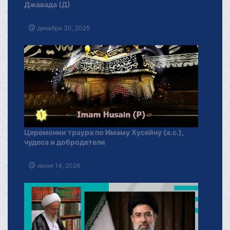
Джавада (Д)
декабря 30, 2025
Церемонии траура по Имаму Хусейну (а.с.),
чудеса и добродетели
июня 14, 2026