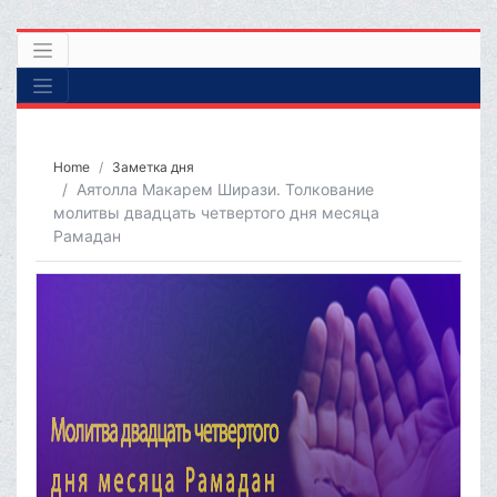
Home
Заметка дня
Аятолла Макарем Ширази. Толкование
молитвы двадцать четвертого дня месяца
Рамадан