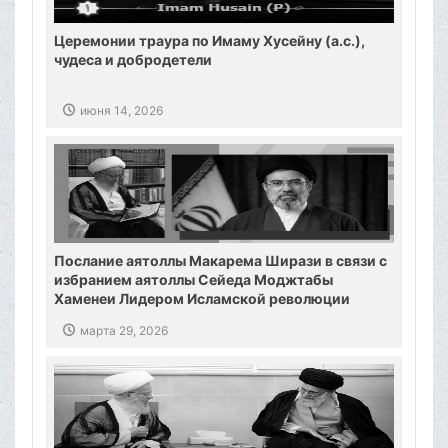
Церемонии траура по Имаму Хусейну (а.с.),
чудеса и добродетели
июня 14, 2026
Послание аятоллы Макарема Ширази в связи с
избранием аятоллы Сейеда Моджтабы
Хаменеи Лидером Исламской революции
марта 29, 2026