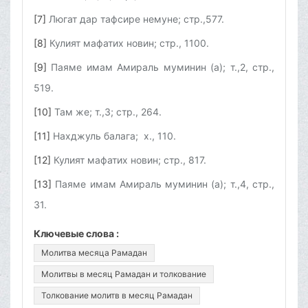
[7]
Люгат дар тафсире немуне; стр.,577.
[8]
Кулият мафатих новин; стр., 1100.
[9]
Паяме имам Амираль муминин (а); т.,2, стр.,
519.
[10]
Там же; т.,3; стр., 264.
[11]
Нахджуль балага; х., 110.
[12]
Кулият мафатих новин; стр., 817.
[13]
Паяме имам Амираль муминин (а); т.,4, стр.,
31.
Ключевые слова :
Молитва месяца Рамадан
Молитвы в месяц Рамадан и толкование
Толкование молитв в месяц Рамадан