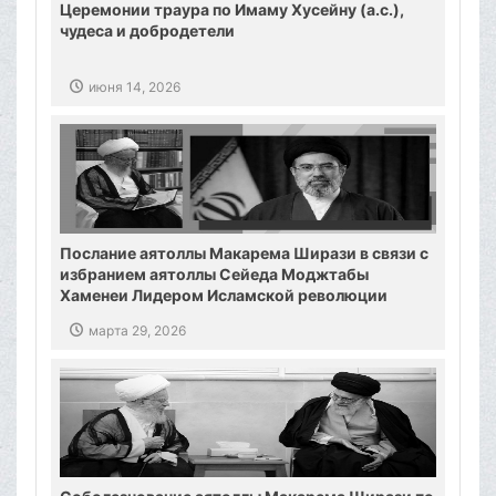
Церемонии траура по Имаму Хусейну (а.с.),
чудеса и добродетели
июня 14, 2026
Послание аятоллы Макарема Ширази в связи с
избранием аятоллы Сейеда Моджтабы
Хаменеи Лидером Исламской революции
марта 29, 2026