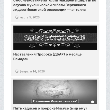
Соболезнование аятоллы Макарема Ширази по
случаю мученической гибели Верховного
лидера Исламской революции — аятоллы
Хаменеи
марта 5, 2026
Наставления Пророка (ДБАР) о месяце
Рамадан
февраля 14, 2026
Пять хадисов о пророке Иисусе (мир ему)