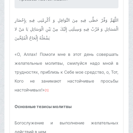
اللَّهُمَّ وَفِّرْ حَظِّى فِيهِ مِنَ النَّوَافِلِ وَ أَكْرِمْنِى فِيهِ بِإِحْضَارِ
الْمَسَائِلِ وَ قَرِّبْ فِيهِ وَسِيلَتِى إِلَيْكَ مِنْ بَيْنِ الْوَسَائِلِ يَا مَنْ لا
يَشْغَلُهُ إِلْحَاحُ الْمُلِحِّينَ
«О, Аллах! Помоги мне в этот день совершать
желательные молитвы, смилуйся надо мной в
трудностях, приблизь к Себе мое средство, о, Тот,
Кого не занимают настойчивые просьбы
настойчивых!»
[1]
Основные тезисы молитвы
Богослужение и выполнение желательных
действий в нем