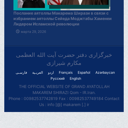
Послание аятоллы Макарема Ширази в связи с
избранием аятоллы Сейеда Моджтабы Хаменеи
Лидером Исламской революции
марта 29, 2026
خبرگزاری دفتر حضرت آیت الله العظمی
مکارم شیرازی
فارسـی
العربـیة
اردو
Français
Español
Azərbaycan
Русский
English
THE OFFICIAL WEBSITE OF GRAND AYATOLLAH
MAKAREM SHIRAZI Qom - IR.Iran.
Phone : 00982537742819 Fax : 00982537749184 Contact
Us : info [@] makarem [.] ir