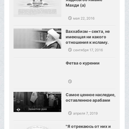
Махди (а)
мая 22, 2016
Ваххабизм – секта, не
имеющая ни какого
отношения к исламу.
Созданы предпосылки,
сентября 17, 2016
сокрушения
ваххабизма.
Фетва о курении
Самое ценное наследие,
оставленное арабами
апреля 7, 2019
"Я отрекаюсь от них и