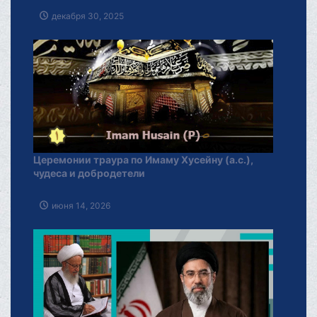
декабря 30, 2025
Церемонии траура по Имаму Хусейну (а.с.),
чудеса и добродетели
июня 14, 2026