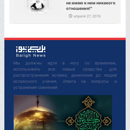
не имею к ним никакого
отношения!"
апреля 27, 2019
Мы должны идти в ногу со временем,
использовать все новые средства для
распространения ислама, донесения до людей
исламского учения, ответа на вопросы и
устранения сомнений