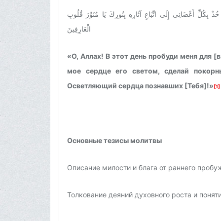
َ خُذْ بِكُلِّ أَعْضَائِى إِلَى اتِّبَاعِ آثَارِهِ بِنُورِكَ يَا مُنَوِّرَ قُلُوبِ
الْعَارِفِينَ
«О, Аллах! В этот день пробуди меня для 
мое сердце его светом, сделай покорн
Осветляющий сердца познавших [Тебя]!»
[1]
Основные тезисы молитвы
Описание милости и блага от раннего пробуж
Толкование деяний духовного роста и понят