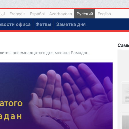
ارد
Français
Español
Azərbaycan
Русский
English
овости офиса
Фетвы
Заметка дня
Самы
литвы восемнадцатого дня месяца Рамадан.