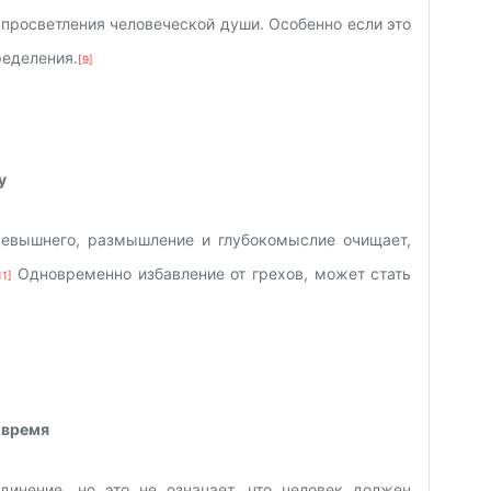
просветления человеческой души. Особенно если это
ределения.
[9]
у
севышнего, размышление и глубокомыслие очищает,
Одновременно избавление от грехов, может стать
11]
 время
инение, но это не означает, что человек должен