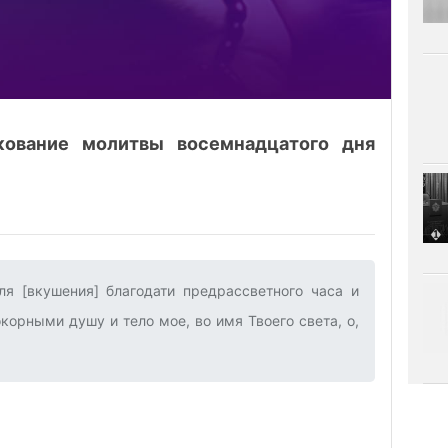
кование молитвы восемнадцатого дня
ля [вкушения] благодати предрассветного часа и
корными душу и тело мое, во имя Твоего света, о,