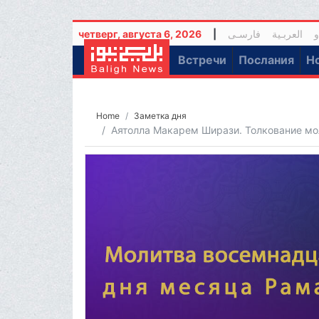
четверг, августа 6, 2026
|
فارسـی
العربـیة
و
(current)
Встречи
Послания
Н
Home
Заметка дня
Аятолла Макарем Ширази. Толкование мо