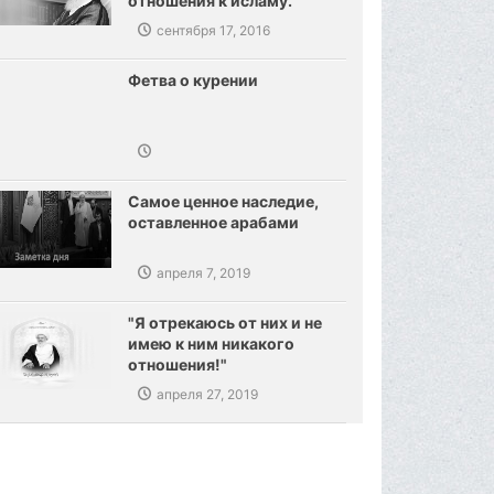
отношения к исламу.
Созданы предпосылки,
сентября 17, 2016
сокрушения ваххабизма.
Фетва о курении
Самое ценное наследие,
оставленное арабами
апреля 7, 2019
"Я отрекаюсь от них и не
имею к ним никакого
отношения!"
апреля 27, 2019