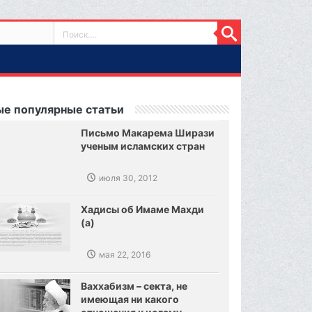
е популярные статьи
Письмо Макарема Ширази
ученым исламских стран
июля 30, 2012
Хадисы об Имаме Махди
(а)
мая 22, 2016
Ваххабизм – секта, не
имеющая ни какого