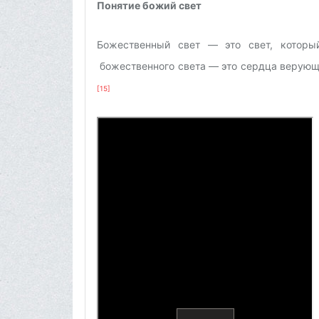
Понятие божий свет
Божественный свет — это свет, которы
божественного света — это сердца верующи
[15]