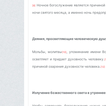
Ночное богослужение является причиной 
[8]
ночи святого месяца, а именно ночь предоп
Деяния, просветляющие человеческую душ
Мольбы, молитвы
, упоминание имени В
[10]
осветляет и придает духовность человеку.
[
причиной озарения духовности человека.
[12]
Излучение божественного света в утреннее
Чтобы совершать богослужение нужно уед