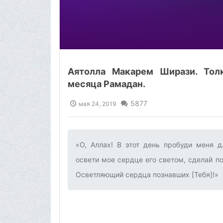
Аятолла Макарем Ширази. Тол
месяца Рамадан.
5877
мая 24, 2019
«О, Аллах! В этот день пробуди меня д
освети мое сердце его светом, сделай по
Осветляющий сердца познавших [Тебя]!»‌