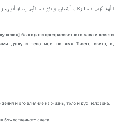
اللَّهُمَّ نَبِّهْنِى فِيهِ لِبَرَكَاتِ أَسْحَارِهِ وَ نَوِّرْ فِيهِ قَلْبِى بِضِيَاءِ أَنْوَارِهِ و
[вкушения] благодати предрассветного часа и освети
ыми душу и тело мое, во имя Твоего света, о,
дения и его влияние на жизнь, тело и дух человека.
ия божественного света.