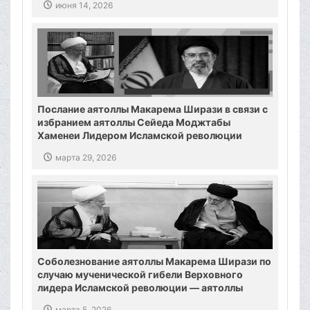
июня 14, 2026
Послание аятоллы Макарема Ширази в связи с
избранием аятоллы Сейеда Моджтабы
Хаменеи Лидером Исламской революции
марта 29, 2026
Соболезнование аятоллы Макарема Ширази по
случаю мученической гибели Верховного
лидера Исламской революции — аятоллы
Хаменеи
марта 5, 2026