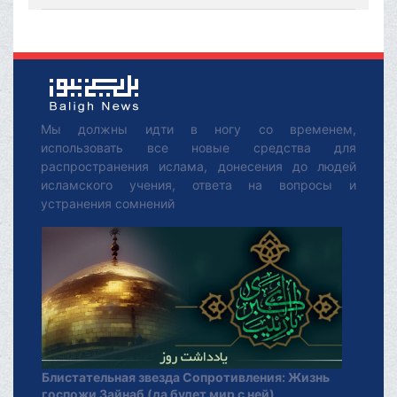
Мы должны идти в ногу со временем,
использовать все новые средства для
распространения ислама, донесения до людей
исламского учения, ответа на вопросы и
устранения сомнений
Блистательная звезда Сопротивления: Жизнь
госпожи Зайнаб (да будет мир с ней)