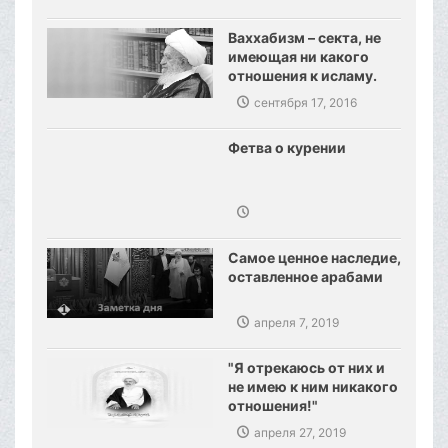
Ваххабизм – секта, не
имеющая ни какого
отношения к исламу.
Созданы предпосылки,
сентября 17, 2016
сокрушения
ваххабизма.
Фетва о курении
Самое ценное наследие,
оставленное арабами
апреля 7, 2019
"Я отрекаюсь от них и
не имею к ним никакого
отношения!"
апреля 27, 2019