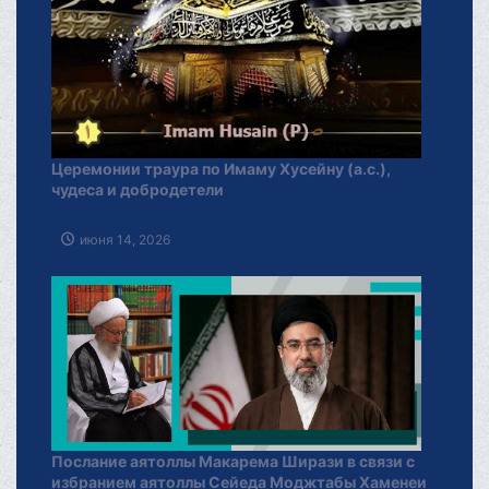
Церемонии траура по Имаму Хусейну (а.с.),
чудеса и добродетели
июня 14, 2026
Послание аятоллы Макарема Ширази в связи с
избранием аятоллы Сейеда Моджтабы Хаменеи