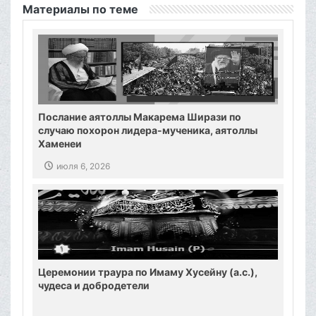
Материалы по теме
Послание аятоллы Макарема Ширази по
случаю похорон лидера-мученика, аятоллы
Хаменеи
июля 6, 2026
Церемонии траура по Имаму Хусейну (а.с.),
чудеса и добродетели