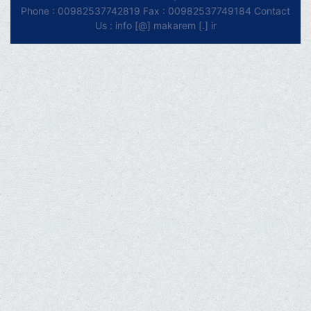
Phone : 00982537742819 Fax : 00982537749184 Contact
Us : info [@] makarem [.] ir