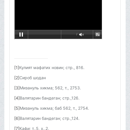
[1]
Кулият мафатих новин; стр., 816.
[2]
Сироб шодан
[3]
Мизануль хикма; 562, т., 2753.
[4]
Валятарин бандеган; стр.,126.
[5]
Мизануль хикма; баб 562, т., 2754.
[6]
Валятарин бандеган; стр.,124.
[7]
Кафи; т.,5, х.,2.