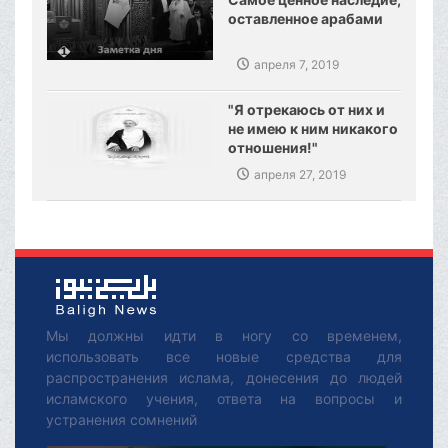
оставленное арабами
апреля 7, 2019
"Я отрекаюсь от них и
не имею к ним никакого
отношения!"
апреля 27, 2019
Мы должны идти в ногу со временем,
использовать все новые средства для
распространения ислама, донесения до людей
исламского учения, ответа на вопросы и
устранения сомнений