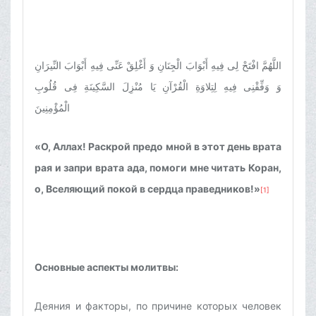
اللَّهُمَّ افْتَحْ لِى فِيهِ أَبْوَابَ الْجِنَانِ وَ أَغْلِقْ عَنِّى فِيهِ أَبْوَابَ النِّيرَانِ
وَ وَفِّقْنِى فِيهِ لِتِلاوَةِ الْقُرْآنِ يَا مُنْزِلَ السَّكِينَةِ فِى قُلُوبِ
الْمُؤْمِنِينَ
«О, Аллах! Раскрой предо мной в этот день врата
рая и запри врата ада, помоги мне читать Коран,
о, Вселяющий покой в сердца праведников!»
[1]
Основные аспекты молитвы:
Деяния и факторы, по причине которых человек