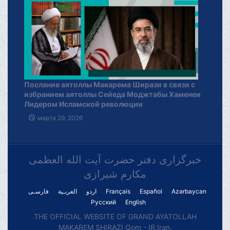
Послание аятоллы Макарема Ширази в связи с
избранием аятоллы Сейеда Моджтабы Хаменеи
Лидером Исламской революции
марта 29, 2026
خبرگزاری دفتر حضرت آیت الله العظمی
مکارم شیرازی
فارسـی
العربـیة
اردو
Français
Español
Azərbaycan
Русский
English
THE OFFICIAL WEBSITE OF GRAND AYATOLLAH
MAKAREM SHIRAZI Qom - IR.Iran.