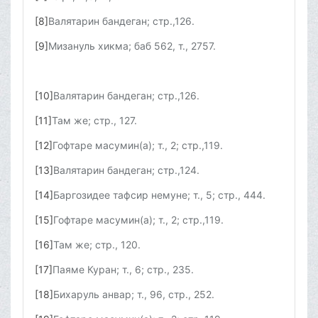
[8]
Валятарин бандеган; стр.,126.
[9]
Мизануль хикма; баб 562, т., 2757.
[10]
Валятарин бандеган; стр.,126.
[11]
Там же; стр., 127.
[12]
Гофтаре масумин(а); т., 2; стр.,119.
[13]
Валятарин бандеган; стр.,124.
[14]
Баргозидее тафсир немуне; т., 5; стр., 444.
[15]
Гофтаре масумин(а); т., 2; стр.,119.
[16]
Там же; стр., 120.
[17]
Паяме Куран; т., 6; стр., 235.
[18]
Бихаруль анвар; т., 96, стр., 252.