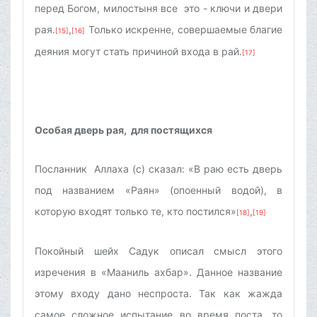
перед Богом, милостыня все это - ключи и двери
рая.
,
Только искренне, совершаемые благие
[15]
[16]
деяния могут стать причиной входа в рай.
[17]
Особая дверь рая, для постящихся
Посланник Аллаха (с) сказал: «В раю есть дверь
под названием «Раян» (опоенный водой), в
которую входят только те, кто постился»
,
[18]
[19]
Покойный шейх Садук описал смысл этого
изречения в «Мааниль ахбар». Данное название
этому входу дано неспроста. Так как жажда
самое сложное испытание во время поста, то