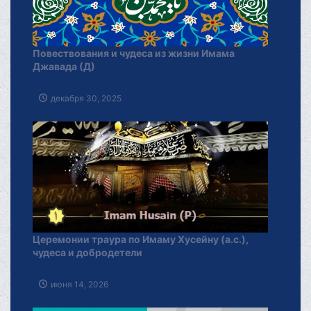
Повествования и чудеса из жизни Имама
Джавада (Д)
декабря 30, 2025
Церемонии траура по Имаму Хусейну (а.с.),
чудеса и добродетели
июня 14, 2026