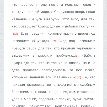
кто перенес тяготы поста и испытал голод и
жажду в полной мере.
Следующая дверь носит
[4]
название «Бабуль мааруф». Этот вход для тех,
кто совершает благородные и добрые поступки.
,
Есть предания, которые гласят о двери под
[5]
[6]
названием «Джихад».
Вход под названием
[7]
«Бабуль сабр» для тех, кто проявил терпение и
выдержку в мирских проблемах.
«Бабуль
[8]
шукр» для тех, кто не только на словах, но и на
деле проявлял благодарность за все блага,
которыми наделил его Всевышний.
,
Те, кто
[9]
[10]
показал выдержку по отношению к подобным
бедствиям как, сели, наводнения, землетрясения,
удары молний, подземные толчки, бури, смерть
близких, банкротство, неизлечимые болезни,