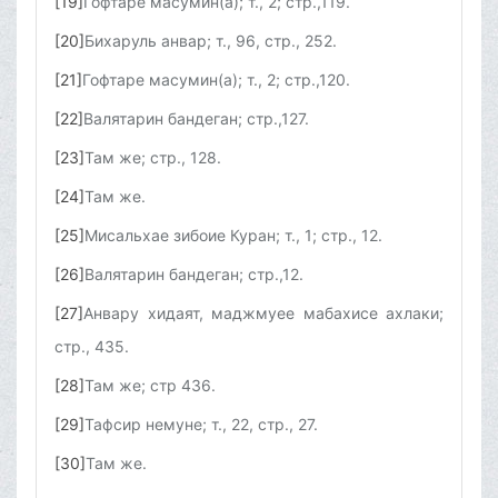
[19]
Гофтаре масумин(а); т., 2; стр.,119.
[20]
Бихаруль анвар; т., 96, стр., 252.
[21]
Гофтаре масумин(а); т., 2; стр.,120.
[22]
Валятарин бандеган; стр.,127.
[23]
Там же; стр., 128.
[24]
Там же.
[25]
Мисальхае зибоие Куран; т., 1; стр., 12.
[26]
Валятарин бандеган; стр.,12.
[27]
Анвару хидаят, маджмуее мабахисе ахлаки;
стр., 435.
[28]
Там же; стр 436.
[29]
Тафсир немуне; т., 22, стр., 27.
[30]
Там же.