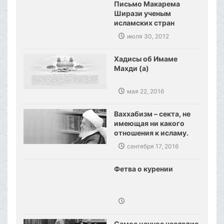
Письмо Макарема
Ширази ученым
исламских стран
июля 30, 2012
Хадисы об Имаме
Махди (а)
мая 22, 2016
Ваххабизм – секта, не
имеющая ни какого
отношения к исламу.
Созданы предпосылки,
сентября 17, 2016
сокрушения
ваххабизма.
Фетва о курении
Самое ценное наследие,