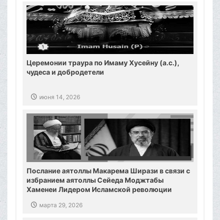
Церемонии траура по Имаму Хусейну (а.с.),
чудеса и добродетели
июня 14, 2026
Послание аятоллы Макарема Ширази в связи с
избранием аятоллы Сейеда Моджтабы
Хаменеи Лидером Исламской революции
марта 29, 2026