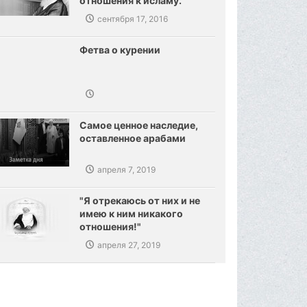
отношения к исламу.
Созданы предпосылки,
сентября 17, 2016
сокрушения ваххабизма.
Фетва о курении
Самое ценное наследие,
оставленное арабами
апреля 7, 2019
"Я отрекаюсь от них и не
имею к ним никакого
отношения!"
апреля 27, 2019