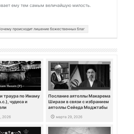
зывает ему тем самым величайшую милость.
очему происходит лишение божественных благ
и траура по Имаму
Послание аятоллы Макарема
.с.), чудеса и
Ширази в связи с избранием
ели
аятоллы Сейеда Моджтабы
Хаменеи Лидером
, 2026
марта 29, 2026
Исламской революции