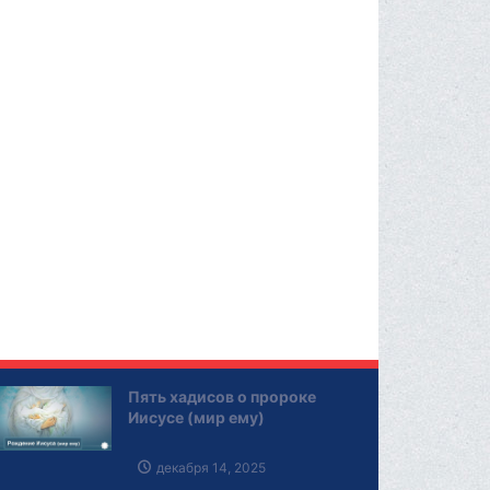
Пять хадисов о пророке
Иисусе (мир ему)
декабря 14, 2025