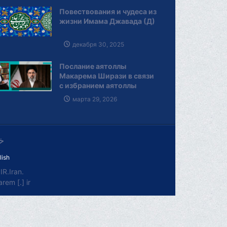
Повествования и чудеса из
жизни Имама Джавада (Д)
декабря 30, 2025
Послание аятоллы
Макарема Ширази в связи
с избранием аятоллы
Сейеда Моджтабы
марта 29, 2026
Хаменеи Лидером
Исламской революции
خ
lish
R.Iran.
em [.] ir