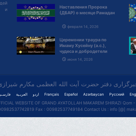
юдей
Наставления Пророка
ы и
(ДБАР) о месяце Рамадан
февраля 14, 2026
Церемонии траура по
Имаму Хусейну (а.с.),
чудеса и добродетели
июня 14, 2026
برگزاری دفتر حضرت آیت الله العظمی مکارم شیرازی
فارسـی
العربـیة
اردو
Français
Español
Azərbaycan
Русский
Eng
FICIAL WEBSITE OF GRAND AYATOLLAH MAKAREM SHIRAZI Qom - I
00982537742819 Fax : 00982537749184 Contact Us : info [@] makar