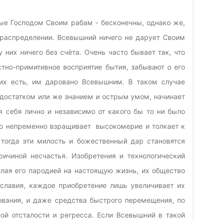
е Господом Своим рабам - бесконечны, однако же,
и распределении. Всевышний ничего не дарует Своим
у них ничего без счёта. Очень часто бывает так, что
тно-примитивное восприятие бытия, забывают о его
них есть, им даровано Всевышним. В таком случае
 достатком или же знанием и острым умом, начинает
я себя лично и независимо от какого бы то ни было
Это непременно взращивает высокомерие и толкает к
тогда эти милость и божественный дар становятся
ичиной несчастья. Изобретения и технологический
елая его пародией на настоящую жизнь, их общество
славия, каждое приобретение лишь увеличивает их
вания, и даже средства быстрого перемещения, по
ной отсталости и регресса. Если Всевышний в такой