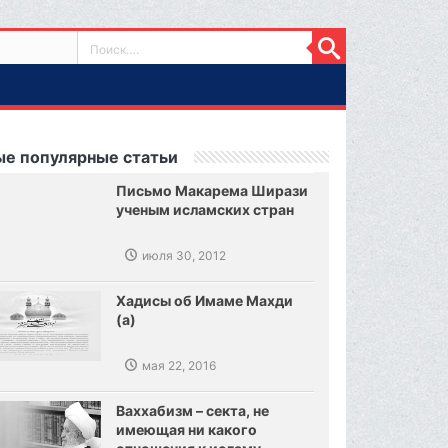
е популярные статьи
Письмо Макарема Ширази
ученым исламских стран
июля 30, 2012
Хадисы об Имаме Махди
(а)
мая 22, 2016
Ваххабизм – секта, не
имеющая ни какого