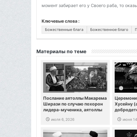
момент забирает его у Своего раба, то ока
Ключевые слова :
Божественные блага
Божественное благо
П
Материалы по теме
Послание аятоллы Макарема
Церемони
Ширази по случаю похорон
Хусейну (а
лидера-мученика, аятоллы
добродет
Хаменеи
июля 6, 2026
июня 14