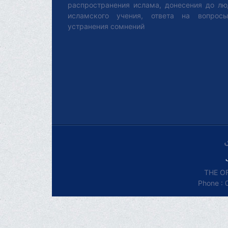
распространения ислама, донесения до л
исламского учения, ответа на вопрос
устранения сомнений
THE OF
Phone : 