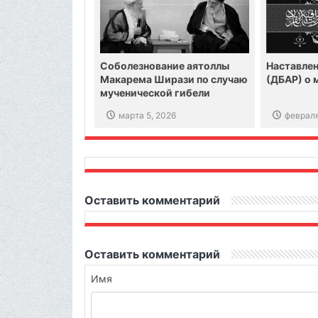
Соболезнование аятоллы
Наставле
Макарема Ширази по случаю
(ДБАР) о 
мученической гибели
Верховного лидера
марта 5, 2026
февраля
Исламской революции —
аятоллы Хаменеи
Оставить комментарий
Оставить комментарий
Имя