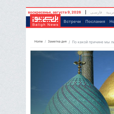
воскресенье, августа 9, 2026
|
فارسـی
ربـیة
(curr
Встречи
Послания
Н
Home
Заметка дня
По какой причине мы 