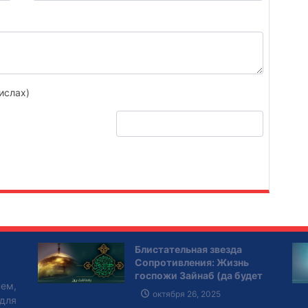
ислах)
Блистательная звезда
Сопротивления: Жизнь
госпожи Зайнаб (да будет
ем,
мир с ней)
октября 26, 2025
для