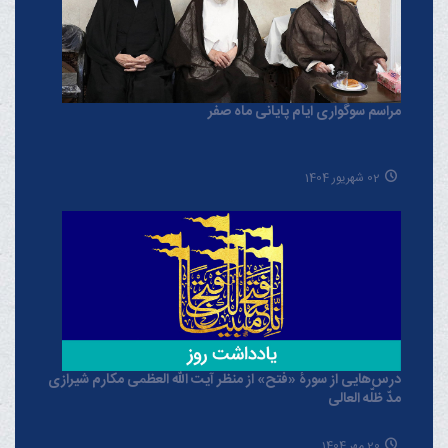
مراسم سوگواری ایام پایانی ماه صفر
02 شهریور 1404
درس‌هایی از سورۀ «فتح» از منظر آیت الله العظمی مکارم شیرازی
مدّ ظلّه العالی
20 مهر 1404