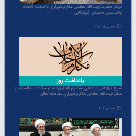
دیدار حضرت آیت الله العظمی مکارم شیرازی با حجت الاسلام
والمسلمین محمدی گلپایگانی
28 مرداد 1404
شرح فرازهایی از دعای «مکارم الاخلاق» امام سجّاد علیه السلام از
منظر آیت الله العظمی مکارم شیرازی مدّ ظلّه العالی
08 مهر 1404