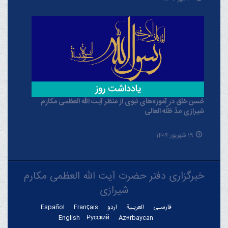
حُسن خلق در آموزه‌های نبوی از منظر آیت الله العظمی مکارم
شیرازی مدّ ظلّه العالی
19 شهریور 1404
خبرگزاری دفتر حضرت آیت الله العظمی مکارم
شیرازی
فارسـی
العربـیة
اردو
Français
Español
English
Русский
Azərbaycan