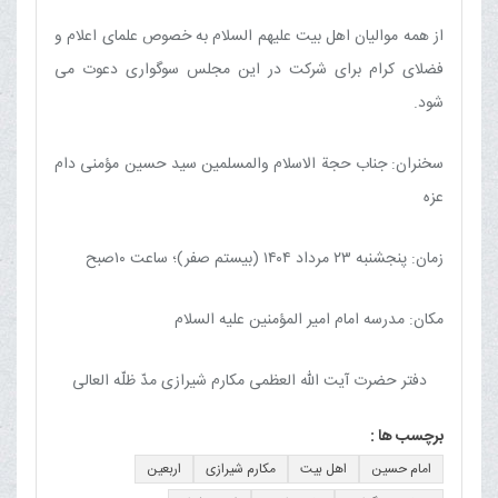
از همه موالیان اهل بیت علیهم السلام به خصوص علمای اعلام و
فضلای کرام برای شرکت در این مجلس سوگواری دعوت می
شود.
سخنران: جناب حجة الاسلام والمسلمین سید حسین مؤمنی دام
عزه
زمان: پنجشنبه ٢٣ مرداد ١۴٠۴ (بيستم صفر)؛ ساعت ١٠صبح
مکان: مدرسه امام امیر المؤمنین علیه السلام
دفتر حضرت آیت الله العظمی مکارم شیرازی مدّ ظلّه العالی
برچسب ها :
امام حسین
اهل بیت
مکارم شیرازی
اربعین