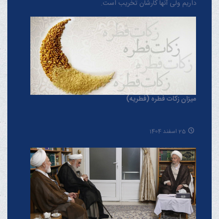
داریم ولی آنها کارشان تخریب است.
میزان زکات فطره (فطریه)
25 اسفند 1404