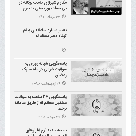
مکارم شیرازی دامت برکاته در
پی حمله تروریستی به حرم
احمد بن موسی علیه السلام
23 مرداد 1402
(شاهچراغ)
تغییر شماره سامانه ی پیام
کوتاه دفتر معظم له
پاسخگویی شبانه روزی به
سوالات شرعی در ماه مبارک
رمضان
14 اردیبهشت 1398
پاسخگویی 24 ساعته به سوالات
مقلدین معظم له از طریق سامانه
برخط
27 خرداد 1394
نسخه جدید نرم افزارهای