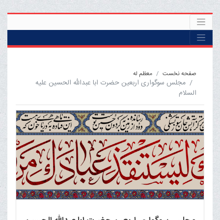
صفحه نخست
معظم له
مجلس سوگواری اربعین حضرت ابا عبدالله الحسین علیه
السلام