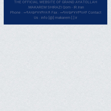
THE OFFICIAL WEBSITE OF GRAND AYATOLLAH
MAKAREM SHIRAZI Qom - IR.Iran.
Phone : 00982537742819 Fax : 00982537749184 Contact
Us : info [@] makarem [.] ir