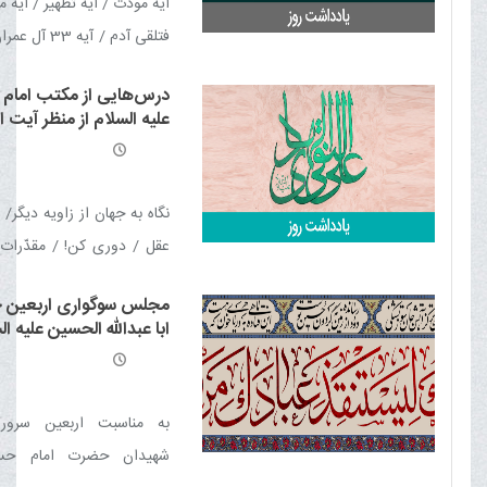
آیه مودّت / آیه تطهیر / آیه مب
را بشنود و بها ندهد / نقم
نعمت! / پیامبر صلّی الله 
سوره ابراهیم / آیه اطعام 
وسلّم اینگونه بود
درس‌هایی از مکتب امام 
آیه نور / آیه 22 سوره
علیه السلام از منظر آیت ال
مطمئنه / آیه ۲۳ سوره احزاب
العظمی مکارم شیرازی مدّ 
العالی
نگاه به جهان از زاویه دیگر/
عقل / دوری کن! / مقدّرات /
مصیبت‌ها / سرچشمه‌ها 
مجلس سوگواری اربعین
اشتباه / سرنوشت شوم /
ابا عبدالله الحسین علیه ال
شرافت زمین کربلا / یاد مرگ
به مناسبت اربعین سرور 
شهیدان حضرت امام حس