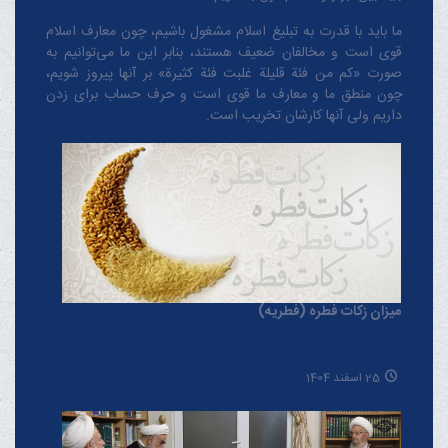
ما باید با قدرت به تبلیغ اسلام مشغول باشیم، چون معارف اسلام
قوی است و مخالفان ضعیف هستند، بنابر این ما می‌توانیم به
صورت «کم من فئة قلیلة غلبت فئة کثیرة» بر آنها پیروز شویم،
چون منطق‌ ما و معارف ‌ما قوی است و حرف حساب برای زدن
داریم ولی آنها کارشان تخریب است.
میزان زکات فطره (فطریه)
25 اسفند 1404