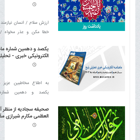
شیرازی مدّ ظلّه العالی
ارزش سلام / انسان نیازمند
خطا مکن و عذر مخواه / 
بحث‌های بی فایده / راز بز
یکصد و دهمین شماره ماه
ترین عصیان / سلطه شیطان ب
الکترونیکی خبری - تحلیل
بدترین عاقبت / صفای دل /
/ هدف وسیله را توجیه می‌کن
محضر خداست
به اطلاع مخاطبین عزیز 
یکصد و دهمین شماره 
الکترونیکی خبری - تحلیلی بل
صحیفه سجادیه از منظر آی
1403) منتشر شد
العظمی مکارم شیرازی مدّ 
العالی