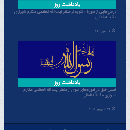
درس‌هایی از سورۀ «فتح» از منظر آیت الله العظمی مکارم شیرازی
مدّ ظلّه العالی
20 مهر 1404
حُسن خلق در آموزه‌های نبوی از منظر آیت الله العظمی مکارم
شیرازی مدّ ظلّه العالی
19 شهریور 1404