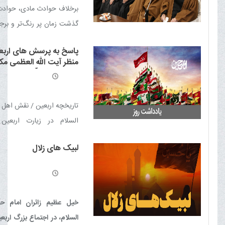
حسین علیه السلام
برخلاف حوادث مادی، حوادث 
گذشت زمان پر رنگ‌تر و برج
شود و برگزاری مجالس سو
پاسخ به پرسش های اربعی
این ایام، بیانگر همین مطلب
منظر آیت الله العظمی مکا
شیرازی مدّ ظلّه العالی
تاریخچه اربعین / نقش اهل 
السلام در زیارت اربعین
پیاده‌روی اربعین / دلیل اه
لبیک های زلال
اربعین / چرا پیاده روی اربع
مبارک امام حسین علیه السل
فقط امام حسین علیه السلام!
حسینی و اسرای کربلا / 
خیل عظیم زائران امام ح
عزاداری / فلسفه سینه زنی
السلام، در اجتماع بزرگ ارب