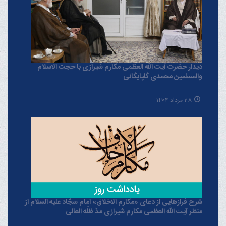
دیدار حضرت آیت الله العظمی مکارم شیرازی با حجت الاسلام
والمسلمین محمدی گلپایگانی
28 مرداد 1404
شرح فرازهایی از دعای «مکارم الاخلاق» امام سجّاد علیه السلام از
منظر آیت الله العظمی مکارم شیرازی مدّ ظلّه العالی