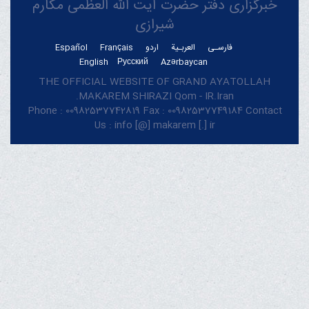
خبرگزاری دفتر حضرت آیت الله العظمی مکارم
شیرازی
فارسـی
العربـیة
اردو
Français
Español
English
Русский
Azərbaycan
THE OFFICIAL WEBSITE OF GRAND AYATOLLAH
MAKAREM SHIRAZI Qom - IR.Iran.
Phone : 00982537742819 Fax : 00982537749184 Contact
Us : info [@] makarem [.] ir