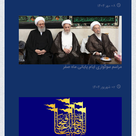
08 مهر 1404
مراسم سوگواری ایام پایانی ماه صفر
02 شهریور 1404