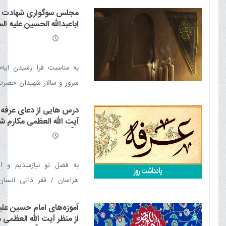
السلام مجلس سوگواری 
مجلس سوگواری شهادت
حضرت آیت الله العظمی مکار
اباعبدالله الحسین علیه الس
در دفتر معظم له برگزار می ش
دهه اول محرم
به مناسبت فرا رسیدن ایام
سرور و سالار شهیدان حضرت ا
الحسین علیه السلام مجل
درس هایی از دعای عرفه ا
سوگواری آن حضرت برگزار م
آیت الله العظمی مکارم شی
ظلّه العالی
به فضل تو نیازمندیم و ا
هراسان / فقر ذاتی انسا
ذاتی انسان / عالی ترین مر
آموزه‌های امام حسین علیه
/ شکر نعمت / شهود فطری خ
از منظر آیت الله العظمی 