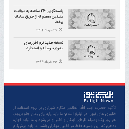
پاسخگویی 24 ساعته به سوالات
مقلدین معظم له از طریق سامانه
برخط
27 خرداد 1394
نسخه جدید نرم افزارهای
اندروید رساله و استخاره
25 خرداد 1394
تأکید حضرت آیت الله العظمی مکارم شیرازی بر لزوم استفاده از
فناوری های نوین در تبلیغ اسلام: ما باید پابه پای زمان جلو برویم،
هر روز یک وسیله تازه‌ای ابتکار و اختراع می‌شود و ما نباید اجازه
بدهیم که این وسیله فقط در اختیار دیگران باشد. ما باید پیش‌گام