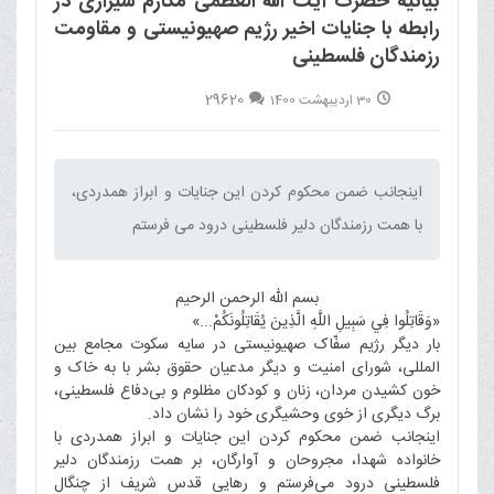
بیانیه حضرت آیت الله العظمی مکارم شیرازی در
رابطه با جنایات اخیر رژیم صهیونیستی و مقاومت
رزمندگان فلسطینی
29620
30 اردیبهشت 1400
اینجانب ضمن محکوم کردن این جنایات و ابراز همدردی،
با همت رزمندگان دلیر فلسطینی درود می فرستم‌
بسم الله الرحمن الرحیم
«وَقَاتِلُوا فِي سَبِيلِ اللَّهِ الَّذِينَ يُقَاتِلُونَكُمْ...»
بار دیگر رژیم سفّاک صهیونیستی در سایه سکوت مجامع بین
المللی، شورای امنیت و دیگر مدعیان حقوق بشر با به خاک و
خون کشیدن مردان، زنان و کودکان مظلوم و بی‌دفاع فلسطینی،
برگ دیگری از خوی وحشیگری خود را نشان داد.
اینجانب ضمن محکوم کردن این جنایات و ابراز همدردی با
خانواده شهدا، مجروحان و آوارگان، بر همت رزمندگان دلیر
فلسطینی درود می‌فرستم و رهایی قدس شریف از چنگال