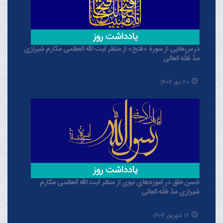
درس‌هایی از سورۀ «فتح» از منظر آیت الله العظمی مکارم شیرازی
مدّ ظلّه العالی
20 مهر 1404
حُسن خلق در آموزه‌های نبوی از منظر آیت الله العظمی مکارم
شیرازی مدّ ظلّه العالی
19 شهریور 1404