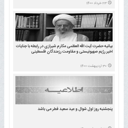
23 خرداد 1400
بیانیه حضرت آیت الله العظمی مکارم شیرازی در رابطه با جنایات
اخیر رژیم صهیونیستی و مقاومت رزمندگان فلسطینی
30 اردیبهشت 1400
پنجشنبه روز اول شوال و عید سعید فطر می باشد