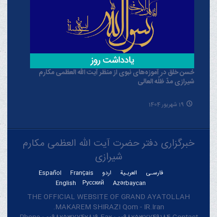
حُسن خلق در آموزه‌های نبوی از منظر آیت الله العظمی مکارم
شیرازی مدّ ظلّه العالی
19 شهریور 1404
خبرگزاری دفتر حضرت آیت الله العظمی مکارم
شیرازی
فارسـی
العربـیة
اردو
Français
Español
English
Русский
Azərbaycan
THE OFFICIAL WEBSITE OF GRAND AYATOLLAH
MAKAREM SHIRAZI Qom - IR.Iran.