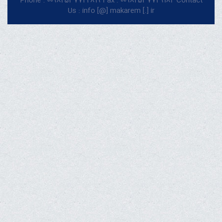
Phone : 00982537742819 Fax : 00982537749184 Contact
Us : info [@] makarem [.] ir