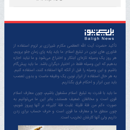
تأکید حضرت آیت الله العظمی مکارم شیرازی بر لزوم استفاده از
فناوری های نوین در تبلیغ اسلام: ما باید پابه پای زمان جلو برویم،
هر روز یک وسیله تازه‌ای ابتکار و اختراع می‌شود و ما نباید اجازه
بدهیم که این وسیله فقط در اختیار دیگران باشد. ما باید پیش‌گام
باشیم و این وسیله را قبل از آنکه آنها استفاده کنند، استفاده کنیم.
به هر حال استفاده از ابزار نوین یک وظیفه ماست و بدون تعصب
باید بین ابزار و احکام فرق بگذاریم.
ما باید با قدرت به تبلیغ اسلام مشغول باشیم، چون معارف اسلام
قوی است و مخالفان ضعیف هستند، بنابر این ما می‌توانیم به
صورت «کم من فئة قلیلة غلبت فئة کثیرة» بر آنها پیروز شویم،
چون منطق‌ ما و معارف ‌ما قوی است و حرف حساب برای زدن
داریم ولی آنها کارشان تخریب است.