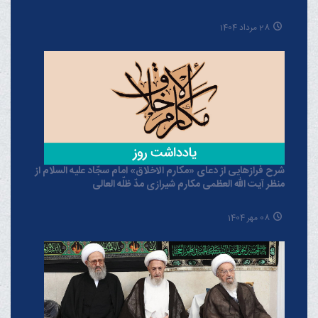
28 مرداد 1404
شرح فرازهایی از دعای «مکارم الاخلاق» امام سجّاد علیه السلام از
منظر آیت الله العظمی مکارم شیرازی مدّ ظلّه العالی
08 مهر 1404