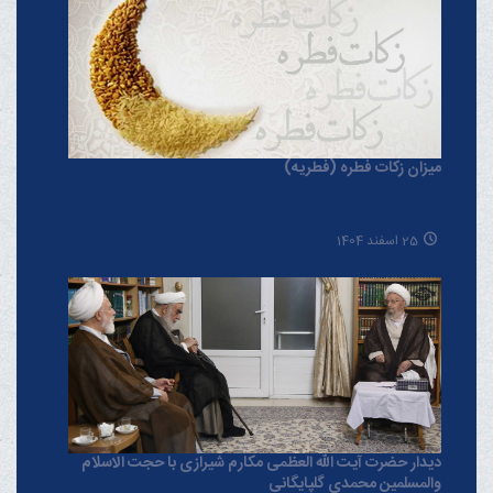
میزان زکات فطره (فطریه)
25 اسفند 1404
دیدار حضرت آیت الله العظمی مکارم شیرازی با حجت الاسلام
والمسلمین محمدی گلپایگانی