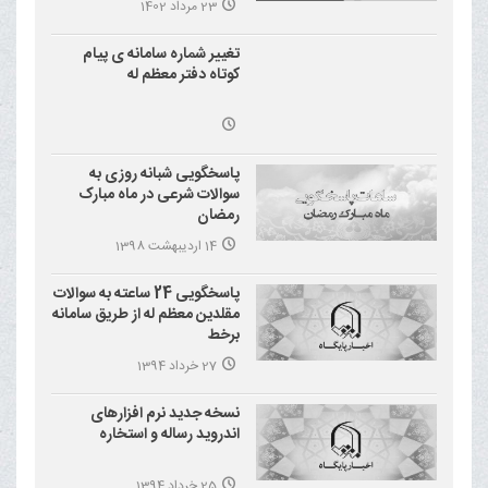
23 مرداد 1402
(شاهچراغ)
تغییر شماره سامانه ی پیام
کوتاه دفتر معظم له
پاسخگویی شبانه روزی به
سوالات شرعی در ماه مبارک
رمضان
14 اردیبهشت 1398
پاسخگویی 24 ساعته به سوالات
مقلدین معظم له از طریق سامانه
برخط
27 خرداد 1394
نسخه جدید نرم افزارهای
اندروید رساله و استخاره
25 خرداد 1394