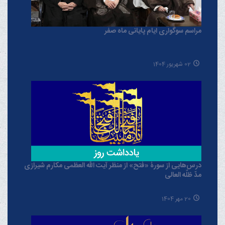
مراسم سوگواری ایام پایانی ماه صفر
02 شهریور 1404
درس‌هایی از سورۀ «فتح» از منظر آیت الله العظمی مکارم شیرازی
مدّ ظلّه العالی
20 مهر 1404