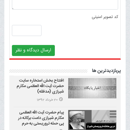
کد تصویر امنیتی
ارسال دیدگاه و نظر
پربازدیدترین ها
افتتاح بخش استخاره سایت
حضرت آیت الله العظمی مکارم
شیرازی (مدظله)
20 خرداد 1392
پیام حضرت آیت الله العظمی
مکارم شیرازی دامت برکاته در
پی حمله تروریستی به حرم
احمد بن موسی علیه السلام