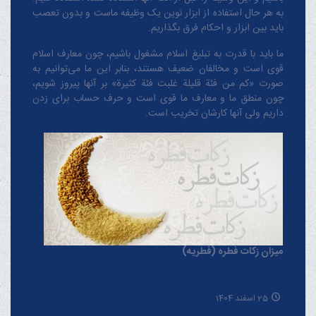
به هر حال استفاده از ابزار نوین یک وظیفه ماست و بدون تعصب
باید بین ابزار و احکام فرق بگذاریم.
ما باید با قدرت به تبلیغ اسلام مشغول باشیم، چون معارف اسلام
قوی است و مخالفان ضعیف هستند، بنابر این ما می‌توانیم به
صورت «کم من فئة قلیلة غلبت فئة کثیرة» بر آنها پیروز شویم،
چون منطق‌ ما و معارف ‌ما قوی است و حرف حساب برای زدن
داریم ولی آنها کارشان تخریب است.
میزان زکات فطره (فطریه)
25 اسفند 1404