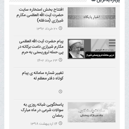
پربازدیدترین ها
افتتاح بخش استخاره سایت
حضرت آیت الله العظمی مکارم
شیرازی (مدظله)
20 خرداد 1392
پیام حضرت آیت الله العظمی
مکارم شیرازی دامت برکاته در
پی حمله تروریستی به حرم
احمد بن موسی علیه السلام
23 مرداد 1402
(شاهچراغ)
تغییر شماره سامانه ی پیام
کوتاه دفتر معظم له
پاسخگویی شبانه روزی به
سوالات شرعی در ماه مبارک
رمضان
14 اردیبهشت 1398