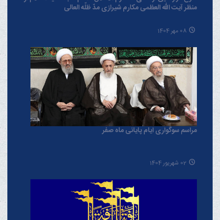
منظر آیت الله العظمی مکارم شیرازی مدّ ظلّه العالی
08 مهر 1404
مراسم سوگواری ایام پایانی ماه صفر
02 شهریور 1404