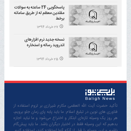
پاسخگویی 24 ساعته به سوالات
مقلدین معظم له از طریق سامانه
برخط
27 خرداد 1394
نسخه جدید نرم افزارهای
اندروید رساله و استخاره
25 خرداد 1394
تأکید حضرت آیت الله العظمی مکارم شیرازی بر لزوم استفاده از
فناوری های نوین در تبلیغ اسلام: ما باید پابه پای زمان جلو برویم،
هر روز یک وسیله تازه‌ای ابتکار و اختراع می‌شود و ما نباید اجازه
بدهیم که این وسیله فقط در اختیار دیگران باشد. ما باید پیش‌گام
باشیم و این وسیله را قبل از آنکه آنها استفاده کنند، استفاده کنیم.