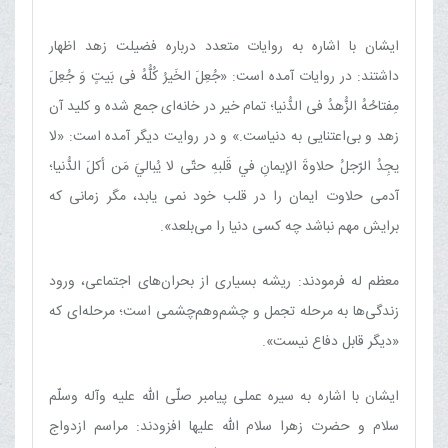
ایشان با اشاره به روایات متعدد درباره فضیلت زهد اظهار
داشتند: در روایات آمده است: «جُعِلَ الخَیرُ کُلُّهُ فی بَیتٍ وَ جُعِلَ
مِفتاحُهُ الزُّهدُ فی الدُّنیا؛ تمام خیر در خانه‌ای جمع شده و کلید آن
زهد و بی‌اعتنایی به دنیاست.» و در روایت دیگر آمده است: «لا
يجِدُ الرّجلُ حلاوةَ الإيمانِ في قَلبهِ حتّى لا يُباليَ مَن أكلَ الدُّنيا؛
آدمى حلاوت ايمان را در قلب خود نمى يابد، مگر زمانى كه
برايش مهم نباشد چه كسى دنيا را می‌بلعد».
معظم له فرمودند: ریشه بسیاری از بحران‌های اجتماعی، ورود
زندگی‌ها به مرحله تجمل و چشم‌وهم‌چشمی است؛ مرحله‌ای که
«دیگر قابل دفاع نیست».
ایشان با اشاره به سیره عملی پیامبر صلّی الله علیه وآله وسلّم
سلام و حضرت زهرا سلام الله علیها افزودند: مراسم ازدواج