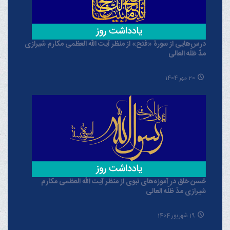
درس‌هایی از سورۀ «فتح» از منظر آیت الله العظمی مکارم شیرازی
مدّ ظلّه العالی
20 مهر 1404
حُسن خلق در آموزه‌های نبوی از منظر آیت الله العظمی مکارم
شیرازی مدّ ظلّه العالی
19 شهریور 1404