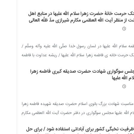
ک حرمت خانۀ حضرت زهرا سلام الله علیها در منابع اهل
 از منظر آیت الله العظمی مکارم شیرازی مدّ ظلّه العالی
مه سلام الله علیها در لسان رسول خدا صلّی الله علیه وآله وسلّم /
 حرمت خانه ی فاطمه زهرا سلام الله علیها / ریشه عداوت با فاطمه
ا سلام الله علیها / ابن ابى شیبه در کتاب «المصنّف» / ابن عبد ربه و
لس سوگواری شهادت حضرت صدیقه کبری فاطمه زهرا
ب «العقد الفرید» / طبرى و تاریخ او / بلاذرى در کتاب «انساب
م الله علیها
شراف» / یورش انجام گرفت! / ابن حجر و «لسان المیزان
» /
باز هم
 عبد ربّه و «عقد الفرید» / مسعودى و «مروج الذهب» / مبرّد در
ب «کامل» / ذهبى و کتاب «میزان الاعتدال» / مقاتل بن عطیه و
مناسبت شهادت بزرگ بانوی اسلام حضرت صدیقه شهیده فاطمه زهرا
ب «الامامة و الخلافة» / شهادت فاطمه سلام الله علیها افسانه نیست
م الله علیها مجلس سوگواری در دفتر حضرت آیت الله العظمی مکارم
ازی مدّ ظلّه العالی برگزار خواهد شد
 ظرفیت نخبگی کشور برای آبادانی استفاده شود / برای حل