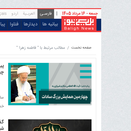
جمعه - 16 مرداد 1405
|
فارسـی
العربـیة
اردو
çais
(current)
بیانیه ها
دیدارها
فتاوا
پیا
مطالب مرتبط با " فاطمه زهرا "
صفحه نخست
پی
چه
ساد
خد
گذ
شیر