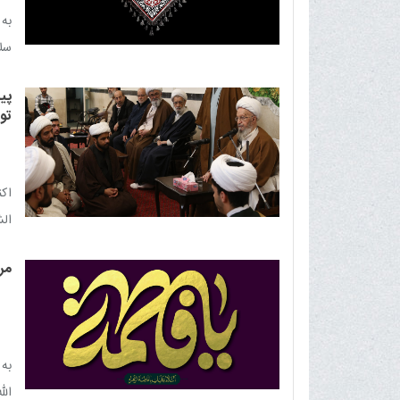
به 
سلا
شیر
پیا
تو
کن
اکن
الش
مر
به 
الل