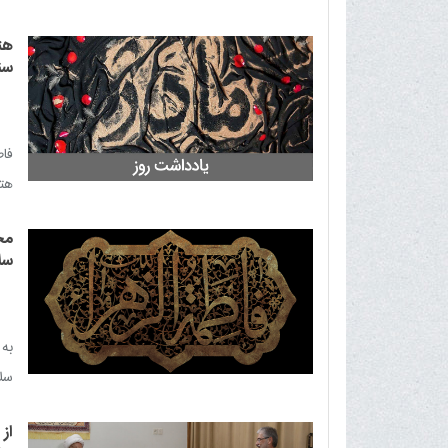
هت
سنت
فاط
هتک
زهر
مج
کتا
سلا
الا
ابن
کتا
به 
کتا
سلا
شیر
از