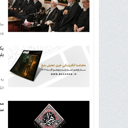
سا
ویژ
می‌
یک
بلی
به 
الکت
مج
سلا