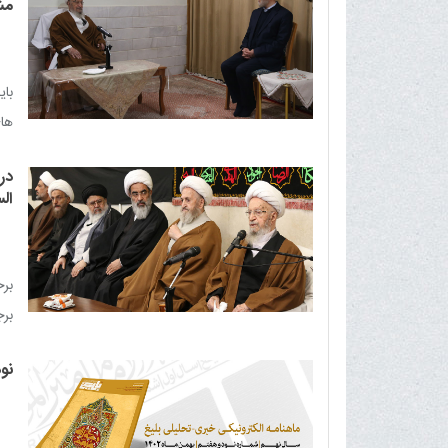
مش
بای
های
در
ال
بر
برج
هم
نو