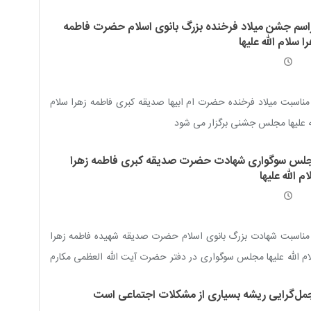
ل روایت و غصب فدک / غضب حضرت زهرا بر شیخین / اتمام
اسم جشن میلاد فرخنده بزرگ بانوی اسلام حضرت فاطمه
ت با غاصبان / فدک و امامان اهل بیت علیهم السلام / حدود و
ا سلام الله علیها
هاى فدک! / سرنوشت فدک / فدک، نماد مظلومیّت اهل بیت علیهم
لام
مناسبت میلاد فرخنده حضرت ام ابیها صدیقه کبری فاطمه زهرا سلام
ه علیها مجلس جشنی برگزار می شود
لس سوگواری شهادت حضرت صدیقه کبری فاطمه زهرا
م الله علیها
مناسبت شهادت بزرگ بانوی اسلام حضرت صدیقه شهیده فاطمه زهرا
م الله علیها مجلس سوگواری در دفتر حضرت آیت الله العظمی مکارم
ازی مدّ ظلّه العالی برگزار خواهد شد
مل‌گرایی ریشه بسیاری از مشکلات اجتماعی است