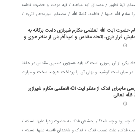
داق آیۀ تطهیر / مصداق آیه مباهله / آیه مودت و حضرت فاطمه
ا سلام الله علیها / فاطمه، کلمة ‌الله / مصداق سورۀ«هل اتى» /
ت /محدثه / ولایت تکوینی / شفاعت / امّ ابیها / پارۀ تن پیامبر
ام حضرت آیت الله العظمی مکارم شیرازی دامت برکاته به
ی الله علیه وآله وسلّم / محبوب ترین نزد پیامبر صلّی الله علیه وآله
ایش قرار یاری، اتحاد مقدس و امیدآفرینی از منظر علوی و
ّم / سرور زنان عالم / بتول / محور خشم و خشنودى خداوند / تنها
طمی
ای علی علیه السلام / مدافع ولایت
حاد یکی از آن رموزی است که باید همچون عنصری مقدس در حفظ
 در میان امت کوشید و بهای آن را پرداخت هرچند سخت و مرارت
 باشد
رسی ماجرای فدک از منظر آیت الله العظمی مکارم شیرازی
 ظلّه العالی
 چه بود و چه شد!؟ / بخشش فدک به حضرت زهرا علیها السلام /
ب فدک/ علت غصب فدک / فدک و شاهدان فاطمه علیها السلام /