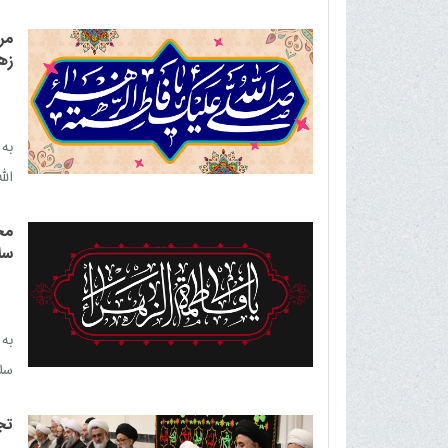
جع
مر
حج
زهر
مرز
الس
به 
الل
مج
سلا
به 
سلا
شیر
تج