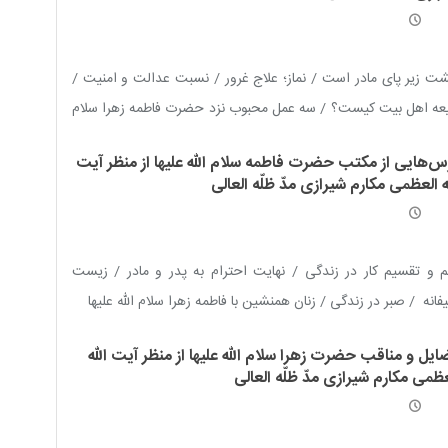
ت زیر پای مادر است / نماز؛ علاج غرور / نسبت عدالت و امنیت /
عه اهل بیت کیست؟ / سه عمل محبوب نزد حضرت فاطمه زهرا سلام
ه علیها / عبادت و تهذیب نفس‌ / بنیاد اصلاح جامعه / پاداش
س‌هایی از مکتب حضرت فاطمه سلام الله علیها از منظر آیت
‌رویی / سخن آخر: (چرا باید علی علیه السلام را دوست داشت؟)
ه العظمی مکارم شیرازی مدّ ظلّه العالی
 و تقسیم کار در زندگی / نهایت احترام به پدر و مادر / زیست
فانه / صبر در زندگی / زنان همنشین با فاطمه زهرا سلام الله علیها
ایل و مناقب حضرت زهرا سلام الله علیها از منظر آیت الله
ظمی مکارم شیرازی مدّ ظلّه العالی