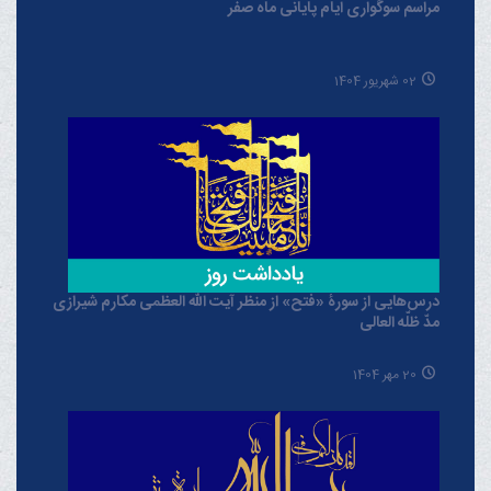
مراسم سوگواری ایام پایانی ماه صفر
02 شهریور 1404
درس‌هایی از سورۀ «فتح» از منظر آیت الله العظمی مکارم شیرازی
مدّ ظلّه العالی
20 مهر 1404