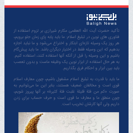
تأکید حضرت آیت الله العظمی مکارم شیرازی بر لزوم استفاده از
فناوری های نوین در تبلیغ اسلام: ما باید پابه پای زمان جلو برویم،
هر روز یک وسیله تازه‌ای ابتکار و اختراع می‌شود و ما نباید اجازه
بدهیم که این وسیله فقط در اختیار دیگران باشد. ما باید پیش‌گام
باشیم و این وسیله را قبل از آنکه آنها استفاده کنند، استفاده کنیم.
به هر حال استفاده از ابزار نوین یک وظیفه ماست و بدون تعصب
باید بین ابزار و احکام فرق بگذاریم.
ما باید با قدرت به تبلیغ اسلام مشغول باشیم، چون معارف اسلام
قوی است و مخالفان ضعیف هستند، بنابر این ما می‌توانیم به
صورت «کم من فئة قلیلة غلبت فئة کثیرة» بر آنها پیروز شویم،
چون منطق‌ ما و معارف ‌ما قوی است و حرف حساب برای زدن
داریم ولی آنها کارشان تخریب است.