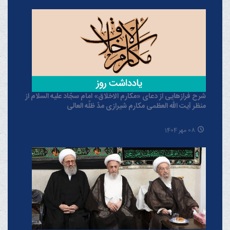
شرح فرازهایی از دعای «مکارم الاخلاق» امام سجّاد علیه السلام از
منظر آیت الله العظمی مکارم شیرازی مدّ ظلّه العالی
08 مهر 1404