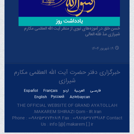
حُسن خلق در آموزه‌های نبوی از منظر آیت الله العظمی مکارم
شیرازی مدّ ظلّه العالی
19 شهریور 1404
خبرگزاری دفتر حضرت آیت الله العظمی مکارم
شیرازی
فارسـی
العربـیة
اردو
Français
Español
English
Русский
Azərbaycan
THE OFFICIAL WEBSITE OF GRAND AYATOLLAH
MAKAREM SHIRAZI Qom - IR.Iran.
Phone : 00982537742819 Fax : 00982537749184 Contact
Us : info [@] makarem [.] ir