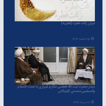
میزان زکات فطره (فطریه)
25 اسفند 1404
دیدار حضرت آیت الله العظمی مکارم شیرازی با حجت الاسلام
والمسلمین محمدی گلپایگانی
28 مرداد 1404