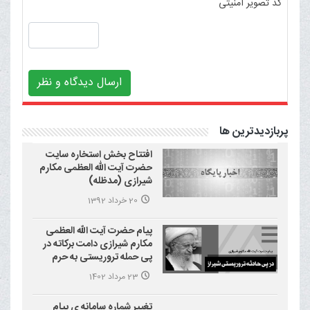
کد تصویر امنیتی
ارسال دیدگاه و نظر
پربازدیدترین ها
افتتاح بخش استخاره سایت
حضرت آیت الله العظمی مکارم
شیرازی (مدظله)
20 خرداد 1392
پیام حضرت آیت الله العظمی
مکارم شیرازی دامت برکاته در
پی حمله تروریستی به حرم
احمد بن موسی علیه السلام
23 مرداد 1402
(شاهچراغ)
تغییر شماره سامانه ی پیام