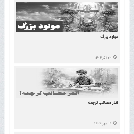
مولود بزرگ
20 آذر 1404
اندر مصائب ترجمه
09 مهر 1404