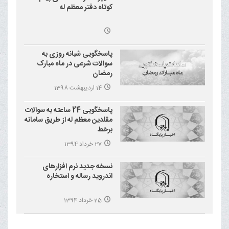
کوتاه دفتر معظم له
پاسخگویی شبانه روزی به
سوالات شرعی در ماه مبارک
رمضان
14 اردیبهشت 1398
پاسخگویی 24 ساعته به سوالات
مقلدین معظم له از طریق سامانه
برخط
27 خرداد 1394
نسخه جدید نرم افزارهای
اندروید رساله و استخاره
25 خرداد 1394