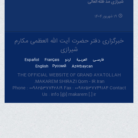
شیرازی مدّ ظلّه العالی
19 شهریور 1404
خبرگزاری دفتر حضرت آیت الله العظمی مکارم
شیرازی
فارسـی
العربـیة
اردو
Français
Español
English
Русский
Azərbaycan
THE OFFICIAL WEBSITE OF GRAND AYATOLLAH
MAKAREM SHIRAZI Qom - IR.Iran.
Phone : 00982537742819 Fax : 00982537749184 Contact
Us : info [@] makarem [.] ir