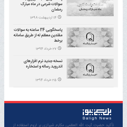
سوالات شرعی در ماه مبارک
رمضان
14 اردیبهشت 1398
پاسخگویی 24 ساعته به سوالات
مقلدین معظم له از طریق سامانه
برخط
27 خرداد 1394
نسخه جدید نرم افزارهای
اندروید رساله و استخاره
25 خرداد 1394
تأکید حضرت آیت الله العظمی مکارم شیرازی بر لزوم استفاده از