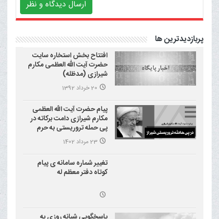
ارسال دیدگاه و نظر
پربازدیدترین ها
افتتاح بخش استخاره سایت
حضرت آیت الله العظمی مکارم
شیرازی (مدظله)
20 خرداد 1392
پیام حضرت آیت الله العظمی
مکارم شیرازی دامت برکاته در
پی حمله تروریستی به حرم
احمد بن موسی علیه السلام
23 مرداد 1402
(شاهچراغ)
تغییر شماره سامانه ی پیام
کوتاه دفتر معظم له
پاسخگویی شبانه روزی به