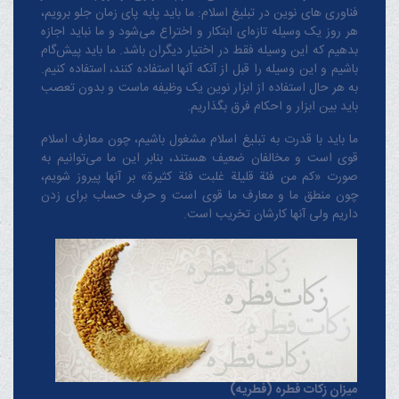
فناوری های نوین در تبلیغ اسلام: ما باید پابه پای زمان جلو برویم،
هر روز یک وسیله تازه‌ای ابتکار و اختراع می‌شود و ما نباید اجازه
بدهیم که این وسیله فقط در اختیار دیگران باشد. ما باید پیش‌گام
باشیم و این وسیله را قبل از آنکه آنها استفاده کنند، استفاده کنیم.
به هر حال استفاده از ابزار نوین یک وظیفه ماست و بدون تعصب
باید بین ابزار و احکام فرق بگذاریم.
ما باید با قدرت به تبلیغ اسلام مشغول باشیم، چون معارف اسلام
قوی است و مخالفان ضعیف هستند، بنابر این ما می‌توانیم به
صورت «کم من فئة قلیلة غلبت فئة کثیرة» بر آنها پیروز شویم،
چون منطق‌ ما و معارف ‌ما قوی است و حرف حساب برای زدن
داریم ولی آنها کارشان تخریب است.
میزان زکات فطره (فطریه)