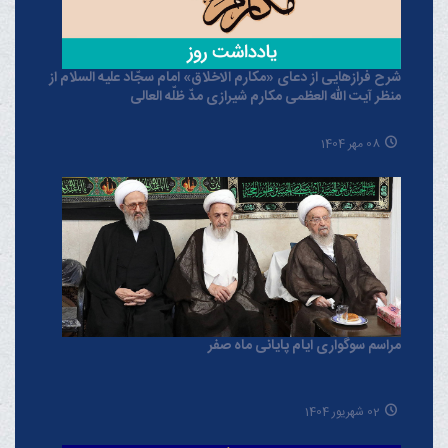
شرح فرازهایی از دعای «مکارم الاخلاق» امام سجّاد علیه السلام از
منظر آیت الله العظمی مکارم شیرازی مدّ ظلّه العالی
08 مهر 1404
مراسم سوگواری ایام پایانی ماه صفر
02 شهریور 1404