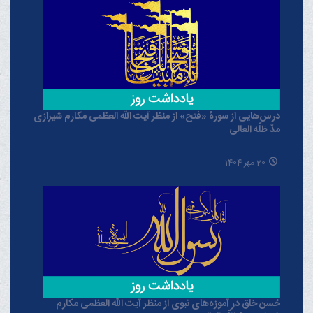
درس‌هایی از سورۀ «فتح» از منظر آیت الله العظمی مکارم شیرازی
مدّ ظلّه العالی
20 مهر 1404
حُسن خلق در آموزه‌های نبوی از منظر آیت الله العظمی مکارم