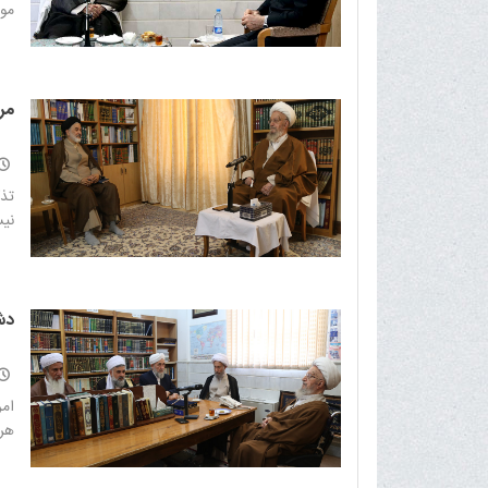
موا
مر
تذک
نیس
دش
امر
هر 