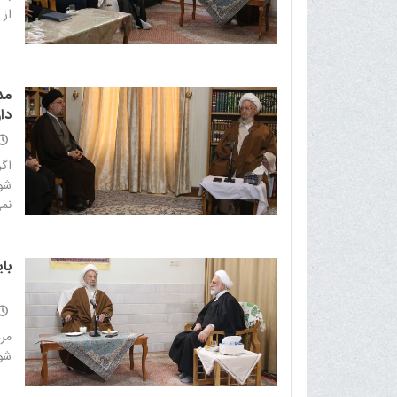
از 
مد
دار
اگر
شود
نمی
با
مرد
شود