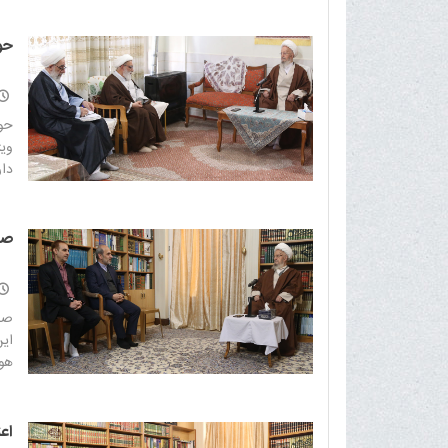
حو
حو
وی
دار
صد
صدا
ای
هوش
اع