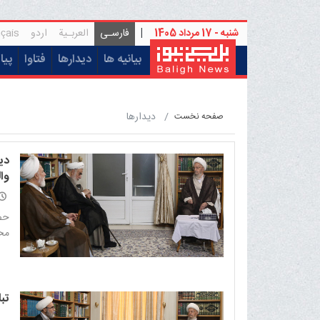
شنبه - 17 مرداد 1405
|
فارسـی
العربـیة
اردو
çais
(current)
بیانیه ها
دیدارها
فتاوا
پیا
ديدارها
صفحه نخست
دی
وا
حضر
محم
تب