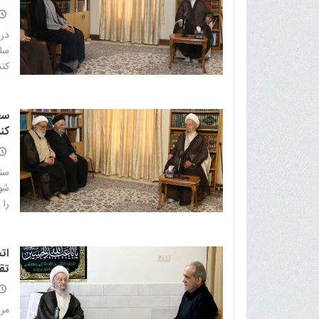
در 
سلا
کند.
سع
کن
سنت
شون
را 
ات
تق
مرد