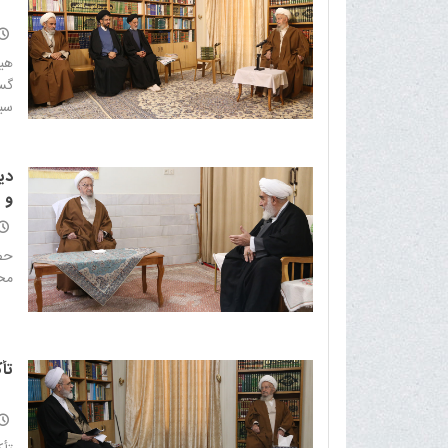
هیچ
گس
سب
دی
و 
حضر
محم
تأ