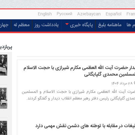
English
Русский
Azərbaycan
Español
Fran
م ها
ماهنامه بلیغ
پایگاه خبری
یادداشت روز
معظم له
جهان
پربازدی
دار حضرت آیت الله العظمی مکارم شیرازی با حجت الاسلام
لمسلمین محمدی گلپایگانی
28 مرداد 1404
ت آیت الله العظمی مکارم شیرازی با حجت الاسلام و المسلمین
دی گلپایگانی رئیس دفتر رهبر معظم انقلاب دیدار و گفتگو کردند.‌
لیغات در مقابله با توطئه های دشمن نقش مهمی دارد