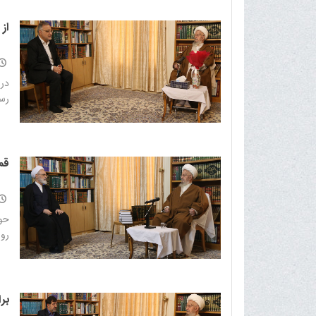
از 
در 
رسا
قم
حوز
روش
بر