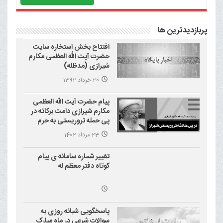
پربازدیدترین ها
افتتاح بخش استخاره سایت
حضرت آیت الله العظمی مکارم
شیرازی (مدظله)
20 خرداد 1392
پیام حضرت آیت الله العظمی
مکارم شیرازی دامت برکاته در
پی حمله تروریستی به حرم
احمد بن موسی علیه السلام
23 مرداد 1402
(شاهچراغ)
تغییر شماره سامانه ی پیام
کوتاه دفتر معظم له
پاسخگویی شبانه روزی به
سوالات شرعی در ماه مبارک