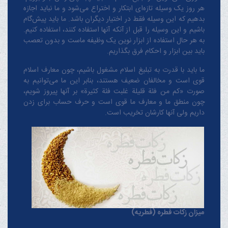
هر روز یک وسیله تازه‌ای ابتکار و اختراع می‌شود و ما نباید اجازه
بدهیم که این وسیله فقط در اختیار دیگران باشد. ما باید پیش‌گام
باشیم و این وسیله را قبل از آنکه آنها استفاده کنند، استفاده کنیم.
به هر حال استفاده از ابزار نوین یک وظیفه ماست و بدون تعصب
باید بین ابزار و احکام فرق بگذاریم.
ما باید با قدرت به تبلیغ اسلام مشغول باشیم، چون معارف اسلام
قوی است و مخالفان ضعیف هستند، بنابر این ما می‌توانیم به
صورت «کم من فئة قلیلة غلبت فئة کثیرة» بر آنها پیروز شویم،
چون منطق‌ ما و معارف ‌ما قوی است و حرف حساب برای زدن
داریم ولی آنها کارشان تخریب است.
میزان زکات فطره (فطریه)