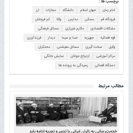
برچسب ها :
امام زمان
جهان اسلام
دانشگاه
مجازات
ارز
فرودگاه قم
مسکن
مدارس
وکلا
کم فروشان
مشکلات اقتصادی
مکارم شیرازی
مسائل فرهنگی
قوه قضائیه
جهیزیه
صدا و سیما
دیدار
فرزندآوری
وکیل
سخت گیری
مسائل معیشتی
محتکران
مراکز آموزشی
ازدواج جوانان
نمایش خانگی
دستگاه قضائی
رسیدگی به پرونده ها
مطالب مرتبط
خدمت‌رسانی به زائران ایرانی با تدبیر و تجربه ادامه یابد