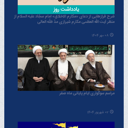
شرح فرازهایی از دعای «مکارم الاخلاق» امام سجّاد علیه السلام از
منظر آیت الله العظمی مکارم شیرازی مدّ ظلّه العالی
08 مهر 1404
مراسم سوگواری ایام پایانی ماه صفر
02 شهریور 1404