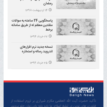
رمضان
14 اردیبهشت 1398
پاسخگویی 24 ساعته به سوالات
مقلدین معظم له از طریق سامانه
برخط
27 خرداد 1394
نسخه جدید نرم افزارهای
اندروید رساله و استخاره
25 خرداد 1394
تأکید حضرت آیت الله العظمی مکارم شیرازی بر لزوم استفاده از
فناوری های نوین در تبلیغ اسلام: ما باید پابه پای زمان جلو برویم،