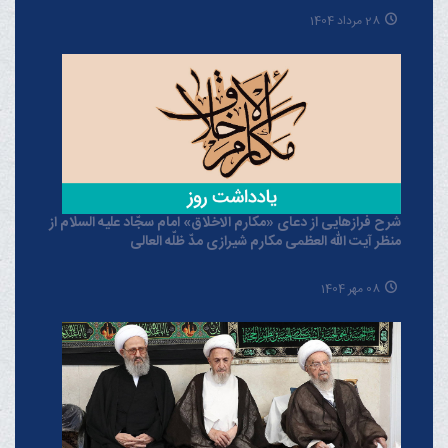
28 مرداد 1404
شرح فرازهایی از دعای «مکارم الاخلاق» امام سجّاد علیه السلام از
منظر آیت الله العظمی مکارم شیرازی مدّ ظلّه العالی
08 مهر 1404