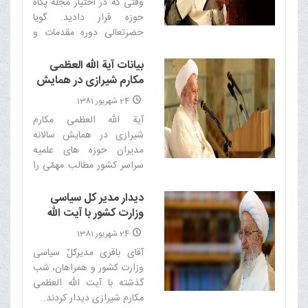
وقتى که در اختیار مجله پگاه
حوزه قرار دادید. گویا
حضرتعالى دوره مقدمات و
سطح را طى 4 سال گذرانده
اید. در این رابطه اگر نکته و
بیانات آیة الله العظمى
مطلبى هست، بیان بفرمایید.‌
مکارم شیرازى در همایش
جواب: ما مقدّمات و سطح را
سالانه مدیران حوزه هاى
24 شهریور 1381
تقریباً در 4 سال، در شیراز
علم
آیة الله العظمى مکارم
گذراندیم; در مدرسه اى به نام
شیرازى در همایش سالانه
آقاباباخان که از مدارس
مدیران حوزه هاى علمیه
معروف شیراز است‌
سراسر کشور مطالب مهمّى را
تشریح کردند که متن کامل
آن به شرح زیر است‌
دیدار مدیر کل سیاسی
وزارت کشور با آیت الله
العظمی مکارم شیرازی
24 شهریور 1381
آقای باقری مدیرکلّ سیاسی
وزارت کشور و همراهان، شب
گذشته با آیت الله العظمی
مکارم شیرازی دیدار کردند..‌