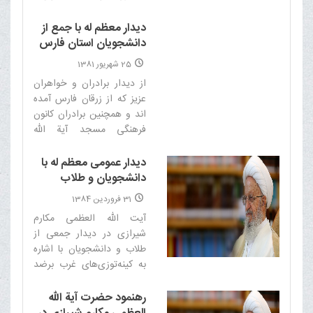
اشاره به حدیثى از پیامبر(ص)
که خیر الناس أنفعهم من
دیدار معظم له با جمع از
الناس (بهترین مردم کسى
دانشجویان استان فارس
است که بیش از همه به
25 شهریور 1381
مردم نفع برساند) فرمودند ما
از دیدار برادران و خواهران
خیال مى کنیم بهترین مردم
عزیز که از زرقان فارس آمده
کسى است که ...‌
اند و همچنین برادران کانون
فرهنگى مسجد آیة الله
شفیعى اهواز و طلاّب بسیجى
یزد، بسیار خوشوقتم و
دیدار عمومی معظم له با
امیدوارم که در سایه عنایات
دانشجویان و طلاب
خاص حضرت بقیة الله امام
31 فروردین 1384
زمان ارواحنا فداه همه شما
آیت الله العظمی مکارم
خوشوقت و سربلند باشید. با
شیرازی در دیدار جمعی از
توجه به این که ایام شهادت
طلاب و دانشجویان با اشاره
امام هادى(علیه السلام)
به کینه‌توزی‌های غرب برضد
است بحث کوتاهى که جنبه
اسلام، هوشیاری ملت ایران
اخلاقى و تربیتى و سازندگى و
را در برابر تحریکات قومی،
رهنمود حضرت آیة الله
آموزندگى داشته باشد
قبیله‌ای و جناحی در آستانه