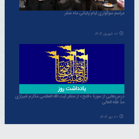
مراسم سوگواری ایام پایانی ماه صفر
02 شهریور 1404
درس‌هایی از سورۀ «فتح» از منظر آیت الله العظمی مکارم شیرازی
مدّ ظلّه العالی
20 مهر 1404