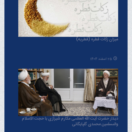
میزان زکات فطره (فطریه)
25 اسفند 1404
دیدار حضرت آیت الله العظمی مکارم شیرازی با حجت الاسلام
والمسلمین محمدی گلپایگانی