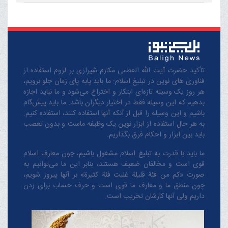
تأکید حضرت آیت الله العظمی مکارم شیرازی بر لزوم استفاده از
فناوری های نوین در تبلیغ اسلام: ما باید پابه پای زمان جلو برویم،
هر روز یک وسیله تازه‌ای ابتکار و اختراع می‌شود و ما نباید اجازه
بدهیم که این وسیله فقط در اختیار دیگران باشد. ما باید پیش‌گام
باشیم و این وسیله را قبل از آنکه آنها استفاده کنند، استفاده کنیم.
به هر حال استفاده از ابزار نوین یک وظیفه ماست و بدون تعصب
باید بین ابزار و احکام فرق بگذاریم.
ما باید با قدرت به تبلیغ اسلام مشغول باشیم، چون معارف اسلام
قوی است و مخالفان ضعیف هستند، بنابر این ما می‌توانیم به
صورت «کم من فئة قلیلة غلبت فئة کثیرة» بر آنها پیروز شویم،
چون منطق‌ ما و معارف ‌ما قوی است و حرف حساب برای زدن
داریم ولی آنها کارشان تخریب است.