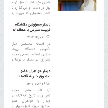
مادرى بچّه اش را بغل کرده
پول در دست او مى گذارد تا
داخل صندوقى که مربوط به
جشن عاطفه هاست بریزد‌
دیدار مسؤولین دانشگاه
تربیت مدرس با معظم له
22 خرداد 1383
در آستانه بیستمین سال
تأسیس دانشگاه تربیت
مدرّس آیةالله العظمی مکارم
شیرازی در دیدار با رؤسا و
مسؤولین این دانشگاه، با
اشاره به اهمّیّت تحصیل علم
دیدار خواهران عضو
و دانش فرمودند: امیدوارم
صندوق خیریّه قائمیّه
فضای سیاسی کشور آرامتر
تهران
24 شهریور 1381
گردد‌
آیة الله العظمى مکارم
شیرازى در تاریخ 26/6/81 در
دیدار با خواهران عضو
صندوق خیریّه قائمیّه تهران با