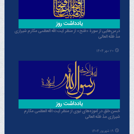
درس‌هایی از سورۀ «فتح» از منظر آیت الله العظمی مکارم شیرازی
مدّ ظلّه العالی
20 مهر 1404
حُسن خلق در آموزه‌های نبوی از منظر آیت الله العظمی مکارم
شیرازی مدّ ظلّه العالی
19 شهریور 1404