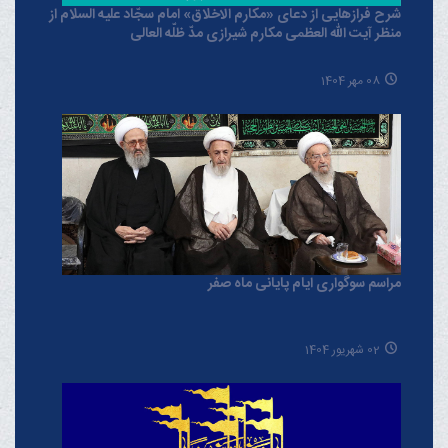
شرح فرازهایی از دعای «مکارم الاخلاق» امام سجّاد علیه السلام از
منظر آیت الله العظمی مکارم شیرازی مدّ ظلّه العالی
08 مهر 1404
مراسم سوگواری ایام پایانی ماه صفر
02 شهریور 1404