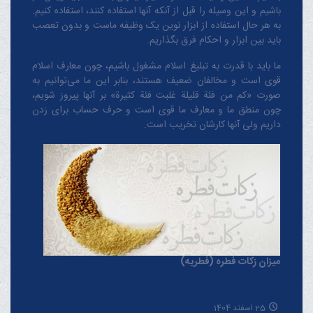
باشیم و این وسیله را قبل از آنکه آنها استفاده کنند، استفاده کنیم.
به هر حال استفاده از ابزار نوین یک وظیفه ماست و بدون تعصب
باید بین ابزار و احکام فرق بگذاریم.
ما باید با قدرت به تبلیغ اسلام مشغول باشیم، چون معارف اسلام
قوی است و مخالفان ضعیف هستند، بنابر این ما می‌توانیم به
صورت «کم من فئة قلیلة غلبت فئة کثیرة» بر آنها پیروز شویم،
چون منطق‌ ما و معارف ‌ما قوی است و حرف حساب برای زدن
داریم ولی آنها کارشان تخریب است.
میزان زکات فطره (فطریه)
25 اسفند 1404