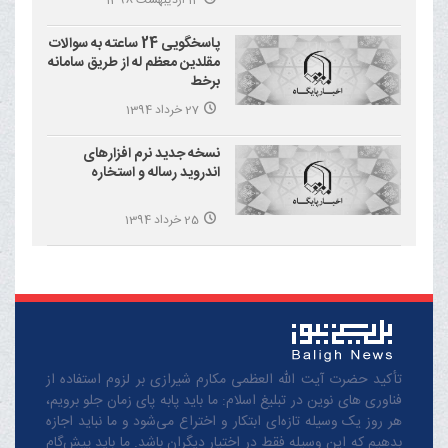
پاسخگویی 24 ساعته به سوالات
مقلدین معظم له از طریق سامانه
برخط
27 خرداد 1394
نسخه جدید نرم افزارهای
اندروید رساله و استخاره
25 خرداد 1394
تأکید حضرت آیت الله العظمی مکارم شیرازی بر لزوم استفاده از
فناوری های نوین در تبلیغ اسلام: ما باید پابه پای زمان جلو برویم،
هر روز یک وسیله تازه‌ای ابتکار و اختراع می‌شود و ما نباید اجازه
بدهیم که این وسیله فقط در اختیار دیگران باشد. ما باید پیش‌گام