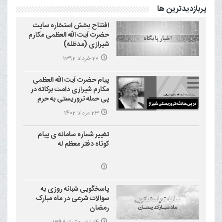
پربازدیدترین ها
افتتاح بخش استخاره سایت
حضرت آیت الله العظمی مکارم
شیرازی (مدظله)
20 خرداد 1392
پیام حضرت آیت الله العظمی
مکارم شیرازی دامت برکاته در
پی حمله تروریستی به حرم
احمد بن موسی علیه السلام
23 مرداد 1402
(شاهچراغ)
تغییر شماره سامانه ی پیام
کوتاه دفتر معظم له
پاسخگویی شبانه روزی به
سوالات شرعی در ماه مبارک
رمضان
14 اردیبهشت 1398