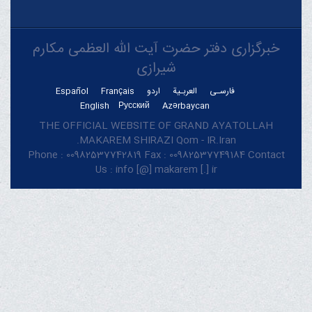
خبرگزاری دفتر حضرت آیت الله العظمی مکارم
شیرازی
فارسـی
العربـیة
اردو
Français
Español
English
Русский
Azərbaycan
THE OFFICIAL WEBSITE OF GRAND AYATOLLAH
MAKAREM SHIRAZI Qom - IR.Iran.
Phone : 00982537742819 Fax : 00982537749184 Contact
Us : info [@] makarem [.] ir