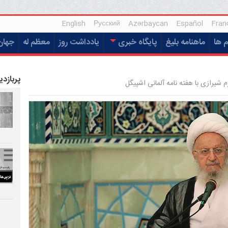
English
Русский
Azərbaycan
Español
Fran
م ها
ماهنامه بلیغ
پایگاه خبری
یادداشت روز
معظم له
جهان
پربازدی
 شیرازى با هفته نامه آلمانى اشپیگل