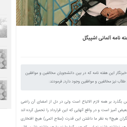
ته نامه آلمانى اشپیگل
خبرنگار این هفته نامه که در بین دانشجویان مخالفین و موافقین
اّب نیز مخالفین و موافقین وجود دارد; فرمودند:‌
 بگذرد بر همه لازم الاتباع است ولى در دل از امضاى آن راضى
عیض آمیز است و در واقع آنهایى که این قرارداد را تحمیل کرده اند
ران هیچ!! به نظر ما داشتن این قدرت (سلاح اتمى) هیچ افتخارى