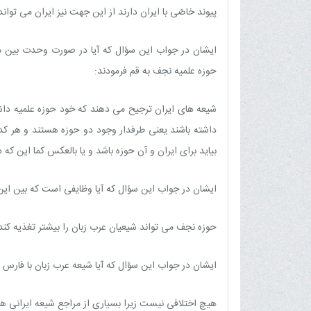
پیوند خاصّى با ایران دارند از این جهت نیز ایران مى توا
ایشان در جواب این سؤال که آیا در صورت وحدت بین مس
حوزه علمیه نجف به قم فرمودند:
شیعه هاى ایران ترجیح مى دهند که خود حوزه علمیه داش
داشته باشند یعنى طرفدار وجود دو حوزه هستند و هر 
بیاید براى ایران و آن حوزه باشد و یا بالعکس کما این که
ایشان در جواب این سؤال که آیا وظایفى است که بین این
حوزه نجف مى تواند شیعیان عرب زبان را بیشتر تغذیه کند
ایشان در جواب این سؤال که آیا شیعه عرب زبان با فارس زب
هیچ اختلافى نیست زیرا بسیارى از مراجع شیعه ایرانى ه