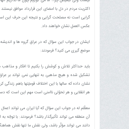
نیست ولى تبعیض چرا؟ ما مى گوییم چون ما نداریم آنها هم
اکثریت مردم در دل با امضاى این قرارداد موافق نیستند
گرایى است نه مصلحت گرایى و نتیجه این حرف این است ک
عکس العمل نشان خواهند داد.
ایشان در جواب این سؤال که در عراق گروه ها و اندیشه 
موضع گیرى مى کنید؟ فرمودند:
باید حداکثر تلاش و کوشش را بکنیم تا افکار و مذاه
تشکیل شده و هیچ مذهبى به تنهایى نمى تواند بر عراق
نشان داده که سالها با این اختلاف قومیّتها باهم زندگى کر
هر انقلابى و هر تحوّلى ناامنى است مهم این است که دسته
معظّم له در جواب این سؤال که آیا ایران مى تواند اعمال ن
آن منطقه مى تواند تأثیرگذار باشد؟ فرمودند: با توجّه به
دانند مى تواند مؤثّر باشد، ولى نقش ما تنها نقش هماهن