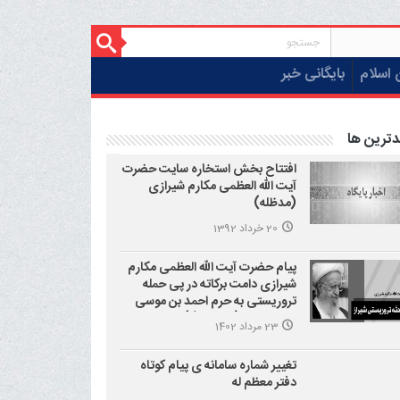
 اسلام
بایگانی خبر
دترین ها
افتتاح بخش استخاره سایت حضرت
آیت الله العظمی مکارم شیرازی
(مدظله)
20 خرداد 1392
پیام حضرت آیت الله العظمی مکارم
شیرازی دامت برکاته در پی حمله
تروریستی به حرم احمد بن موسی
علیه السلام (شاهچراغ)
23 مرداد 1402
تغییر شماره سامانه ی پیام کوتاه
دفتر معظم له