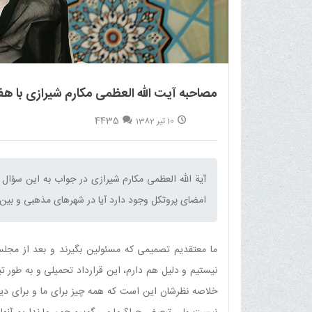
مصاحبه آیت اللّه العظمى مکارم شیرازى با هف
4435
10 تیر 1382
آیة اللّه العظمى مکارم شیرازى در جواب به این سؤال 
امضاى پروتکل وجود دارد آیا در شهرهاى مذهبى و بین طل
ما معتقدیم تصمیمى که مسئولین بگیرند و بعد از مجلس
نیستیم و دلیل هم دارم، این قرارداد تحمیلى و به طور تب
خلاصه نظرشان این است که همه چیز براى ما و براى دیگ