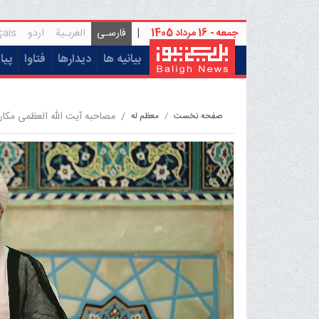
جمعه - 16 مرداد 1405
|
فارسـی
العربـیة
اردو
çais
(current)
بیانیه ها
دیدارها
فتاوا
پیا
مصاحبه آیت اللّه العظمى مکارم
صفحه نخست
معظم له