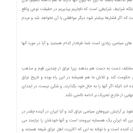
 نداشته باشند نه این که چون آنها دارند ما هم داشته باشیم، الآن
 بلکه شرایط، شرایطى است که ناچاریم بپذیریم در حقیقت نوعى واقع
ه اگر فشارها بیشتر شود دیگر موافقتى با آن نخواهد شد و مردم
هاى سیاسى زیادى است شما طرفدار کدام هستید و آیا در مورد آنها
ب مختلف دست به دست هم بدهند زیرا عراق از چندین قوم و مذهب
 حکومت کند و تلاش ما هم همیشه در این راه بوده و تاریخ عراق
ده اند البتّه اگر آنها را به حال خود بگذارند; و شکى نیست در ابتداى
ایى از خارج تحریک بر ادامه ناامنى نکند.
فوذ بر آرایش نیروهاى سیاسى عراق کند و آیا ایران در آینده چقدر در
 این که ایران یک همسایه نیرومند است و آنها خودشان را نیازمند مى
گ کننده است و با توجّه به این که اکثریت اهل عراق شیعه هستند و