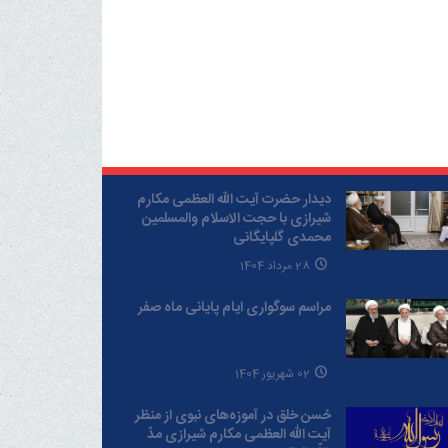
دیدار حضرت آیت الله العظمی مکارم
شیرازی با حجت الاسلام والمسلمین
محمدی گلپایگانی
28 مرداد 1404
مراسم سوگواری ایام پایانی ماه صفر
02 شهریور 1404
حُسن خلق در آموزه‌های نبوی از منظر
آیت الله العظمی مکارم شیرازی مدّ