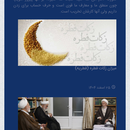
چون منطق‌ ما و معارف ‌ما قوی است و حرف حساب برای زدن
داریم ولی آنها کارشان تخریب است.
میزان زکات فطره (فطریه)
25 اسفند 1404