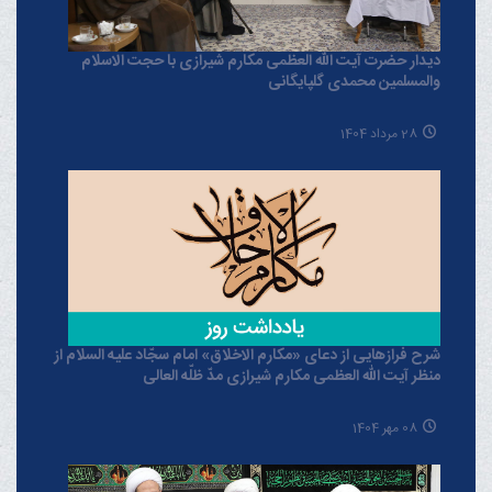
دیدار حضرت آیت الله العظمی مکارم شیرازی با حجت الاسلام
والمسلمین محمدی گلپایگانی
28 مرداد 1404
شرح فرازهایی از دعای «مکارم الاخلاق» امام سجّاد علیه السلام از
منظر آیت الله العظمی مکارم شیرازی مدّ ظلّه العالی
08 مهر 1404