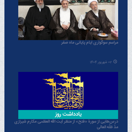
مراسم سوگواری ایام پایانی ماه صفر
02 شهریور 1404
درس‌هایی از سورۀ «فتح» از منظر آیت الله العظمی مکارم شیرازی
مدّ ظلّه العالی