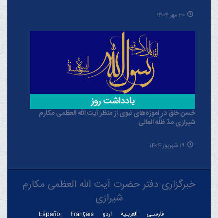
20 مهر 1404
حُسن خلق در آموزه‌های نبوی از منظر آیت الله العظمی مکارم
شیرازی مدّ ظلّه العالی
19 شهریور 1404
خبرگزاری دفتر حضرت آیت الله العظمی مکارم
شیرازی
فارسـی
العربـیة
اردو
Français
Español