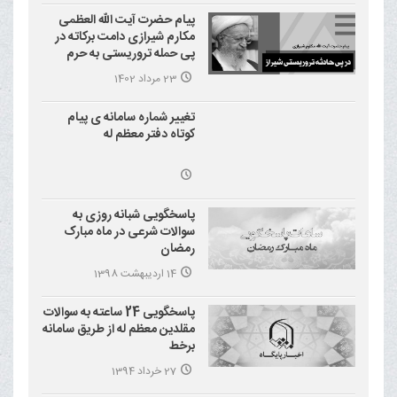
پیام حضرت آیت الله العظمی
مکارم شیرازی دامت برکاته در
پی حمله تروریستی به حرم
احمد بن موسی علیه السلام
23 مرداد 1402
(شاهچراغ)
تغییر شماره سامانه ی پیام
کوتاه دفتر معظم له
پاسخگویی شبانه روزی به
سوالات شرعی در ماه مبارک
رمضان
14 اردیبهشت 1398
پاسخگویی 24 ساعته به سوالات
مقلدین معظم له از طریق سامانه
برخط
27 خرداد 1394