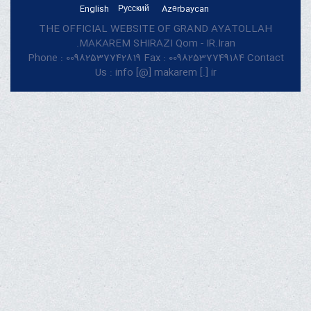
English
Русский
Azərbaycan
THE OFFICIAL WEBSITE OF GRAND AYATOLLAH
MAKAREM SHIRAZI Qom - IR.Iran.
Phone : 00982537742819 Fax : 00982537749184 Contact
Us : info [@] makarem [.] ir