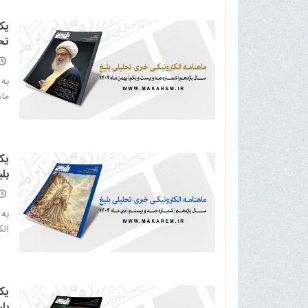
یک
تح
به
ماهن
یک
بلی
به 
الکت
یک
بلی