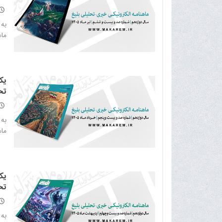
به
ماهن
یک
تح
به
ماهن
یک
تح
به