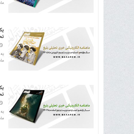
ماه
یک
تح
به
ماهن
یک
تح
به
ماهن