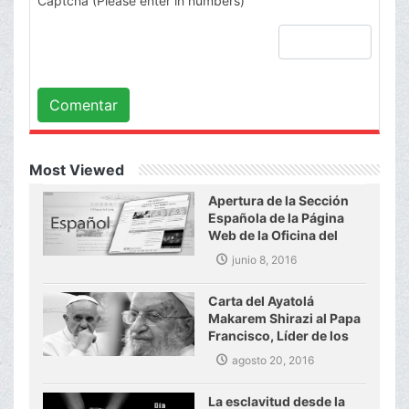
Captcha (Please enter in numbers)
Comentar
Most Viewed
Apertura de la Sección
Española de la Página
Web de la Oficina del
Gran Ayatolá Makarem
junio 8, 2016
Shirazi
Carta del Ayatolá
Makarem Shirazi al Papa
Francisco, Líder de los
Católicos del mundo
agosto 20, 2016
La esclavitud desde la