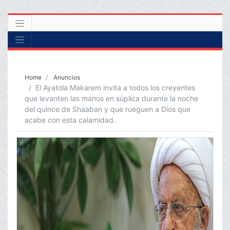
Home
Anuncios
El Ayatola Makarem invita a todos los creyentes
que levanten las manos en súplica durante la noche
del quince de Shaaban y que rueguen a Dios que
acabe con esta calamidad.