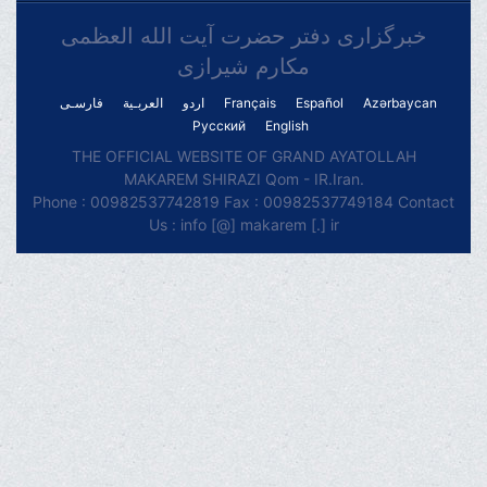
خبرگزاری دفتر حضرت آیت الله العظمی
مکارم شیرازی
فارسـی
العربـیة
اردو
Français
Español
Azərbaycan
Русский
English
THE OFFICIAL WEBSITE OF GRAND AYATOLLAH
MAKAREM SHIRAZI Qom - IR.Iran.
Phone : 00982537742819 Fax : 00982537749184 Contact
Us : info [@] makarem [.] ir