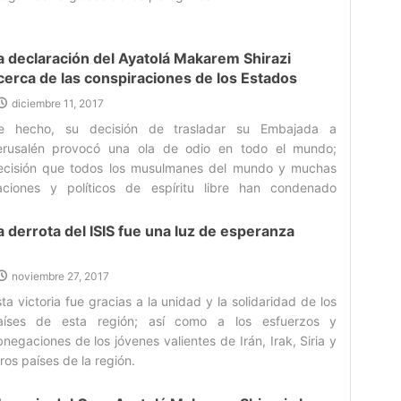
a declaración del Ayatolá Makarem Shirazi
cerca de las conspiraciones de los Estados
nidos de trasladar su Embajada a Jerusalén
diciembre 11, 2017
e hecho, su decisión de trasladar su Embajada a
erusalén provocó una ola de odio en todo el mundo;
ecisión que todos los musulmanes del mundo y muchas
aciones y políticos de espíritu libre han condenado
nérgicamente.‌
a derrota del ISIS fue una luz de esperanza
noviembre 27, 2017
ta victoria fue gracias a la unidad y la solidaridad de los
aíses de esta región; así como a los esfuerzos y
negaciones de los jóvenes valientes de Irán, Irak, Siria y
ros países de la región.‌