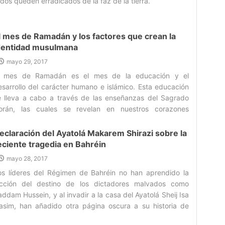
dos queden erradicados de la faz de la tierra.‌
l mes de Ramadán y los factores que crean la
dentidad musulmana
mayo 29, 2017
l mes de Ramadán es el mes de la educación y el
esarrollo del carácter humano e islámico. Esta educación
e lleva a cabo a través de las enseñanzas del Sagrado
orán, las cuales se revelan en nuestros corazones
ediante la recitación de las aleyas y la reflexión de sus
gnificados.‌
eclaración del Ayatolá Makarem Shirazi sobre la
eciente tragedia en Bahréin
mayo 28, 2017
os líderes del Régimen de Bahréin no han aprendido la
ección del destino de los dictadores malvados como
ddam Hussein, y al invadir a la casa del Ayatolá Sheij Isa
asim, han añadido otra página oscura a su historia de
ímenes.‌