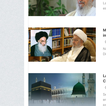
D
L
es
M
i
N
Di
L
C
S
e
pr