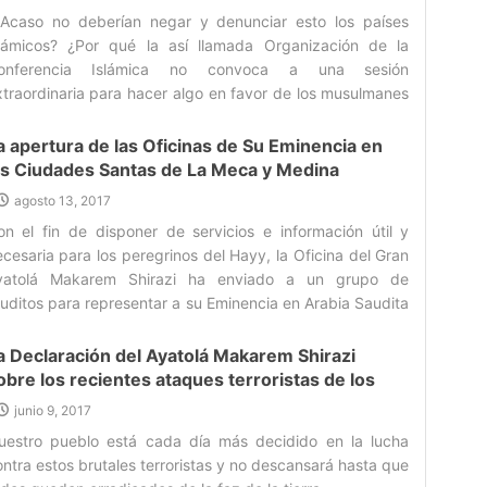
usulmanes de Myanmar
¿Acaso no deberían negar y denunciar esto los países
slámicos? ¿Por qué la así llamada Organización de la
onferencia Islámica no convoca a una sesión
xtraordinaria para hacer algo en favor de los musulmanes
rimidos de este país?‌
a apertura de las Oficinas de Su Eminencia en
as Ciudades Santas de La Meca y Medina
agosto 13, 2017
on el fin de disponer de servicios e información útil y
cesaria para los peregrinos del Hayy, la Oficina del Gran
yatolá Makarem Shirazi ha enviado a un grupo de
ruditos para representar a su Eminencia en Arabia Saudita
urante la temporada del Hayy‌
a Declaración del Ayatolá Makarem Shirazi
obre los recientes ataques terroristas de los
rupos Takfiries en Irán
junio 9, 2017
uestro pueblo está cada día más decidido en la lucha
ntra estos brutales terroristas y no descansará hasta que