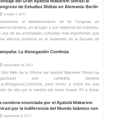
ensaje del Gran Ayatolá Makarem Shirazi al
ongreso de Estudios Shiítas en Alemania-Berlín
octubre 7, 2017
iertamente; el establecimiento de tal Congreso en
estros tiempos, en tal lugar y con objetivos tan sublimes,
s una de las actividades culturales más importantes que
iene efectos positivos en el desarrollo de la Escuela de
lul-Bait (P)‌
ampaña: La Abnegación Continúa
septiembre 29, 2017
l Sitio Web de la Oficina del Ayatolá Makarem Shirazi ha
rganizado una campaña llamada
La_Abnegación_Continúa, para invitar a todos los que
stán de luto por el martirio del Imam Husain (P) a donar
angre en señal de seguir las abnegaciones de Ashûra.‌
a condena enunciada por el Ayatolá Makarem
hirazi por la indiferencia del Mundo Islámico con
especto a los crímenes perpetrados contra los
septiembre 9, 2017