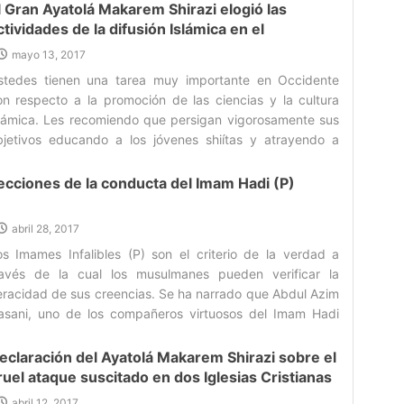
l Gran Ayatolá Makarem Shirazi elogió las
ctividades de la difusión Islámica en el
ccidente
mayo 13, 2017
stedes tienen una tarea muy importante en Occidente
on respecto a la promoción de las ciencias y la cultura
slámica. Les recomiendo que persigan vigorosamente sus
bjetivos educando a los jóvenes shiítas y atrayendo a
ras personas a sus actividades islámicas‌
ecciones de la conducta del Imam Hadi (P)
abril 28, 2017
os Imames Infalibles (P) son el criterio de la verdad a
ravés de la cual los musulmanes pueden verificar la
eracidad de sus creencias. Se ha narrado que Abdul Azim
asani, uno de los compañeros virtuosos del Imam Hadi
P), en un viaje a Samarra, fue ante el Imam Hadi (P) y le
resentó sus creencias para comprobar la veracidad de su
eclaración del Ayatolá Makarem Shirazi sobre el
 ‌
ruel ataque suscitado en dos Iglesias Cristianas
n Egipto
abril 12, 2017