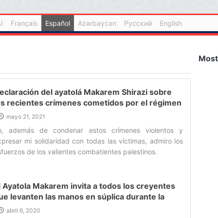
ا
Français
Español
Azərbaycan
Русский
English
Most
eclaración del ayatolá Makarem Shirazi sobre
os recientes crímenes cometidos por el régimen
ionista y la resistencia de los palestinos
mayo 21, 2021
o, además de condenar estos crímenes violentos y
xpresar mi solidaridad con todas las víctimas, admiro los
fuerzos de los valientes combatientes palestinos.‌
l Ayatola Makarem invita a todos los creyentes
ue levanten las manos en súplica durante la
oche del quince de Shaaban y que rueguen a
abril 6, 2020