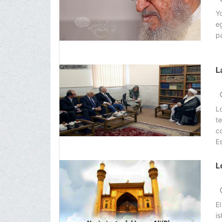
Y
e
pa
L
L
t
c
Es
L
El
i