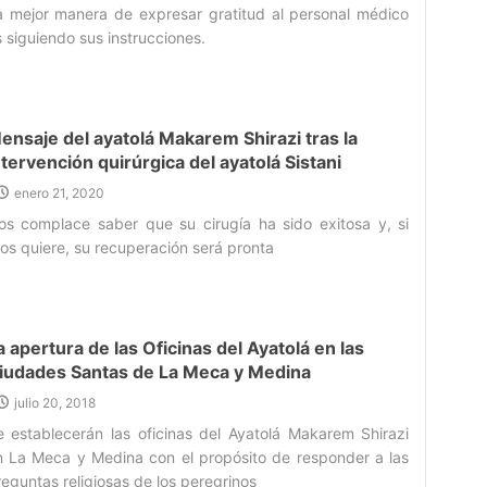
ios que acabe con esta calamidad.
a mejor manera de expresar gratitud al personal médico
 siguiendo sus instrucciones.‌
ensaje del ayatolá Makarem Shirazi tras la
ntervención quirúrgica del ayatolá Sistani
enero 21, 2020
os complace saber que su cirugía ha sido exitosa y, si
os quiere, su recuperación será pronta‌
a apertura de las Oficinas del Ayatolá en las
iudades Santas de La Meca y Medina
julio 20, 2018
e establecerán las oficinas del Ayatolá Makarem Shirazi
n La Meca y Medina con el propósito de responder a las
eguntas religiosas de los peregrinos ‌