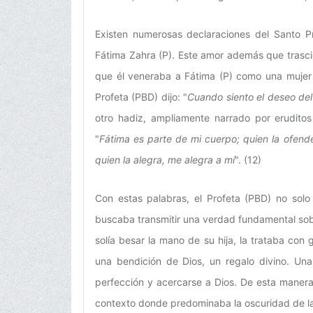
Existen numerosas declaraciones del Santo Pr
Fátima Zahra (P). Este amor además que trascie
que él veneraba a Fátima (P) como una mujer s
Profeta (PBD) dijo: "
Cuando siento el deseo del
otro hadiz, ampliamente narrado por eruditos
"
Fátima es parte de mi cuerpo; quien la ofend
quien la alegra, me alegra a mí
". (12)
Con estas palabras, el Profeta (PBD) no solo
buscaba transmitir una verdad fundamental sobre
solía besar la mano de su hija, la trataba co
una bendición de Dios, un regalo divino. Una
perfección y acercarse a Dios. De esta manera,
contexto donde predominaba la oscuridad de la