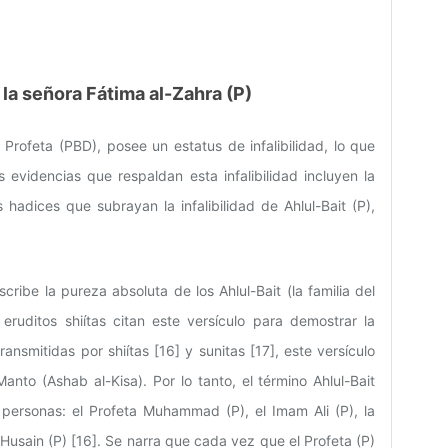
 la señora Fátima al-Zahra (P)
l Profeta (PBD), posee un estatus de infalibilidad, lo que
s evidencias que respaldan esta infalibilidad incluyen la
s hadices que subrayan la infalibilidad de Ahlul-Bait (P),
cribe la pureza absoluta de los Ahlul-Bait (la familia del
eruditos shiítas citan este versículo para demostrar la
ransmitidas por shiítas [16] y sunitas [17], este versículo
nto (Ashab al-Kisa). Por lo tanto, el término Ahlul-Bait
 personas: el Profeta Muhammad (P), el Imam Ali (P), la
Husain (P) [16]. Se narra que cada vez que el Profeta (P)