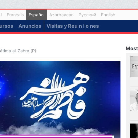
ا
Français
Español
Azərbaycan
Русский
English
ursos
Anuncios
Visitas y Reu n i o nes
Most
átima al-Zahra (P)