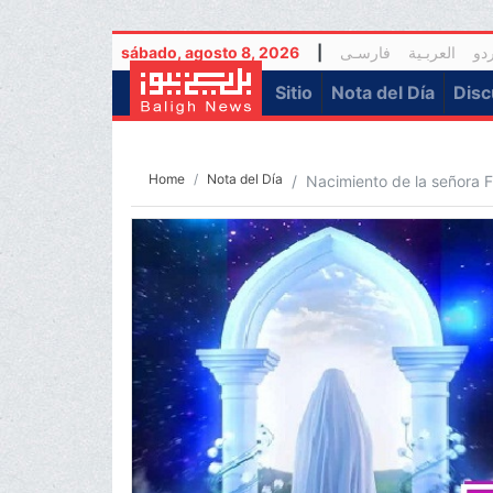
sábado, agosto 8, 2026
|
فارسـی
العربـیة
ردو
(current)
Sitio
Nota del Día
Disc
Home
Nota del Día
Nacimiento de la señora F