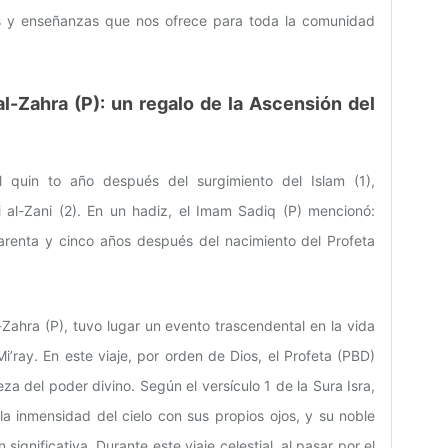
es y enseñanzas que nos ofrece para toda la comunidad
al-Zahra (P): un regalo de la Ascensión del
 quin to año después del surgimiento del Islam (1),
al-Zani (2). En un hadiz, el Imam Sadiq (P) mencionó:
uarenta y cinco años después del nacimiento del Profeta
Zahra (P), tuvo lugar un evento trascendental en la vida
i’ray. En este viaje, por orden de Dios, el Profeta (PBD)
za del poder divino. Según el versículo 1 de la Sura Isra,
a inmensidad del cielo con sus propios ojos, y su noble
gnificativa. Durante este viaje celestial, al pasar por el