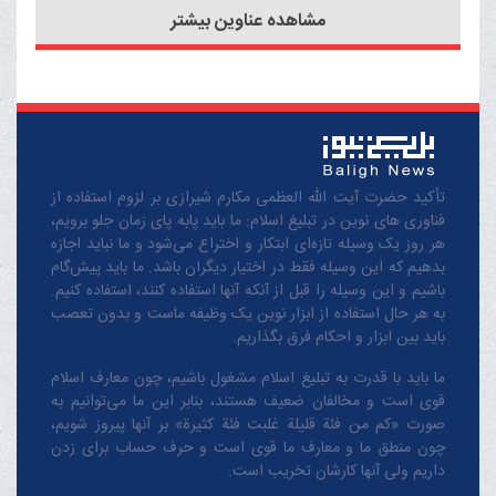
مشاهده عناوین بیشتر
تأکید حضرت آیت الله العظمی مکارم شیرازی بر لزوم استفاده از
فناوری های نوین در تبلیغ اسلام: ما باید پابه پای زمان جلو برویم،
هر روز یک وسیله تازه‌ای ابتکار و اختراع می‌شود و ما نباید اجازه
بدهیم که این وسیله فقط در اختیار دیگران باشد. ما باید پیش‌گام
باشیم و این وسیله را قبل از آنکه آنها استفاده کنند، استفاده کنیم.
به هر حال استفاده از ابزار نوین یک وظیفه ماست و بدون تعصب
باید بین ابزار و احکام فرق بگذاریم.
ما باید با قدرت به تبلیغ اسلام مشغول باشیم، چون معارف اسلام
قوی است و مخالفان ضعیف هستند، بنابر این ما می‌توانیم به
صورت «کم من فئة قلیلة غلبت فئة کثیرة» بر آنها پیروز شویم،
چون منطق‌ ما و معارف ‌ما قوی است و حرف حساب برای زدن
داریم ولی آنها کارشان تخریب است.