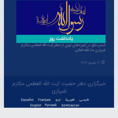
حُسن خلق در آموزه‌های نبوی از منظر آیت الله العظمی مکارم
شیرازی مدّ ظلّه العالی
19 شهریور 1404
خبرگزاری دفتر حضرت آیت الله العظمی مکارم
شیرازی
فارسـی
العربـیة
اردو
Français
Español
English
Русский
Azərbaycan
THE OFFICIAL WEBSITE OF GRAND AYATOLLAH