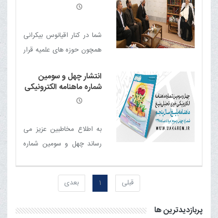
به کجا متکی هستند
حداکثری دستگاه قضا از
مرتکب تخلّف انتظامی شده
ظرفیت حوزه های علمیه
تکلیف او چیست؟
شما در کنار اقیانوس بیکرانی
همچون حوزه های علمیه قرار
دارید؛ از این ظرفیت برای
انتشار چهل و سومین
حل مشکلات حداکثر بهره
شماره ماهنامه الکترونیکی
برداری را داشته باشید
خبری - تحلیلی بلیغ
به اطلاع مخاطبین عزیز می
رساند چهل و سومین شماره
ماهنامه الکترونیکی خبری -
تحلیلی بلیغ (مرداد 98)
قبلی
1
بعدی
منتشر شد
پربازدیدترین ها