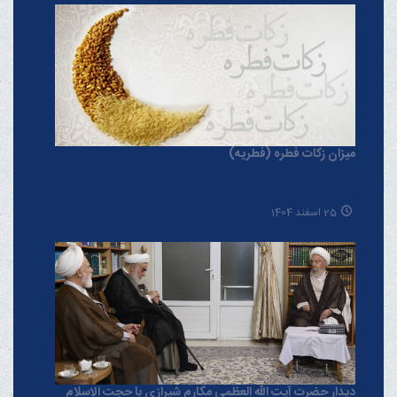
میزان زکات فطره (فطریه)
25 اسفند 1404
دیدار حضرت آیت الله العظمی مکارم شیرازی با حجت الاسلام