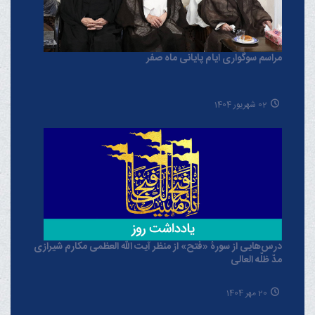
مراسم سوگواری ایام پایانی ماه صفر
02 شهریور 1404
درس‌هایی از سورۀ «فتح» از منظر آیت الله العظمی مکارم شیرازی
مدّ ظلّه العالی
20 مهر 1404