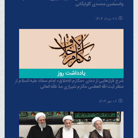
والمسلمین محمدی گلپایگانی
28 مرداد 1404
شرح فرازهایی از دعای «مکارم الاخلاق» امام سجّاد علیه السلام از
منظر آیت الله العظمی مکارم شیرازی مدّ ظلّه العالی
08 مهر 1404