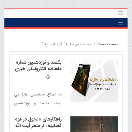
مطالب مرتبط با " قوه قضاییه "
صفحه نخست
یکصد و نوزدهمین شماره
ماهنامه الکترونیکی خبری
- تحلیلی بلیغ
به اطلاع مخاطبین عزیز می
رساند یکصد و نوزدهمین
شماره ماهنامه الکترونیکی
راهکارهای «تحول در قوه
خبری - تحلیلی بلیغ (آذر
قضاییه» از منظر آیت الله
1404) منتشر شد