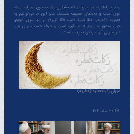
ما باید با قدرت به تبلیغ اسلام مشغول باشیم، چون معارف اسلام
قوی است و مخالفان ضعیف هستند، بنابر این ما می‌توانیم به
صورت «کم من فئة قلیلة غلبت فئة کثیرة» بر آنها پیروز شویم،
چون منطق‌ ما و معارف ‌ما قوی است و حرف حساب برای زدن
داریم ولی آنها کارشان تخریب است.
میزان زکات فطره (فطریه)
25 اسفند 1404