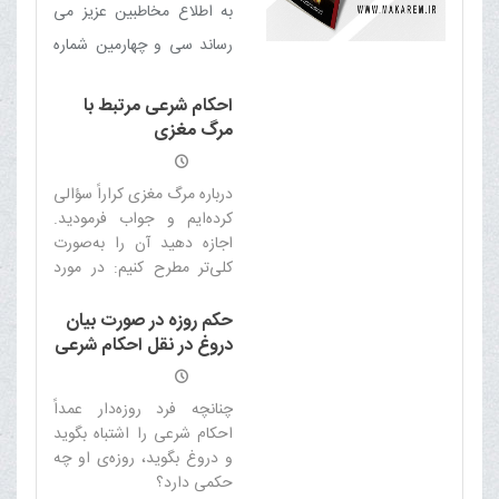
به اطلاع مخاطبین عزیز می
رساند سی و چهارمین شماره
ماهنامه الکترونیکی خبری -
احکام شرعی مرتبط با
تحلیلی بلیغ (آبان 97) منتشر
مرگ مغزی
شد
درباره مرگ مغزى كراراً سؤالی
کرده‌ایم و جواب فرموديد.
اجازه دهيد آن را به‌صورت
کلی‌تر مطرح كنيم: در مورد
مرگ مغزى، كه مغز ازکارافتاده
و تنها دستگاه‌های حياتى
حکم روزه در صورت بیان
نباتى كار می‌کند و هيچ
دروغ در نقل احکام شرعی
اميدى به بازگشت چنين
كسى به حيات حيوانى و
چنانچه فرد روزه‌دار عمداً
انسانى نيست، احكام
احکام شرعی را اشتباه بگوید
مختلفى درزمینهی مسائل
و دروغ بگوید، روزه‌ی او چه
گوناگون حقوقى و مالى و
حکمی دارد؟
پزشكى تصوّر می‌شود. لطفاً