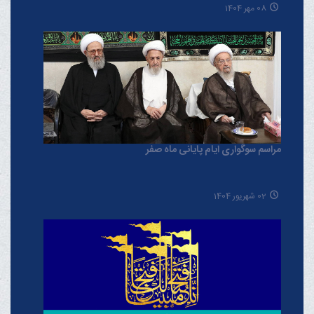
08 مهر 1404
مراسم سوگواری ایام پایانی ماه صفر
02 شهریور 1404