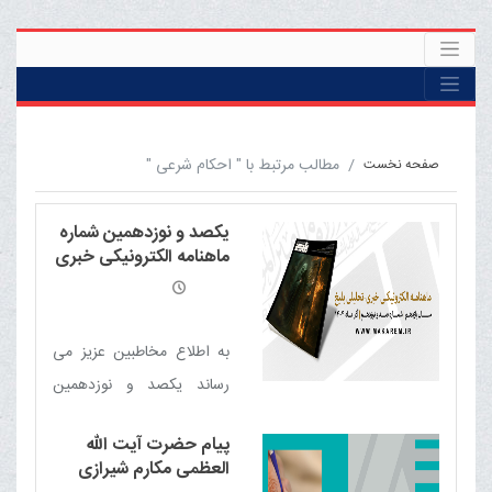
مطالب مرتبط با " احکام شرعی "
صفحه نخست
یکصد و نوزدهمین شماره
ماهنامه الکترونیکی خبری
- تحلیلی بلیغ
به اطلاع مخاطبین عزیز می
رساند یکصد و نوزدهمین
شماره ماهنامه الکترونیکی
پیام حضرت آیت الله
خبری - تحلیلی بلیغ (آذر
العظمی مکارم شیرازی
1404) منتشر شد