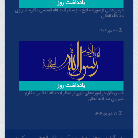
درس‌هایی از سورۀ «فتح» از منظر آیت الله العظمی مکارم شیرازی
مدّ ظلّه العالی
20 مهر 1404
حُسن خلق در آموزه‌های نبوی از منظر آیت الله العظمی مکارم
شیرازی مدّ ظلّه العالی
19 شهریور 1404