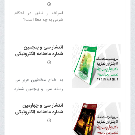
همکاری
مرکز فناوری اطلاعات
دفتر معظم له
، سایت
اسراف و تبذیر در احکام
تخصصی
احکام شرعی و
شرعی به چه معنا است؟
پاسخگویی به مسائل فقهی را
با عنوان
جامع المسائل
راه
اندازی نمودند.
انتشار سی و پنجمین
شماره ماهنامه الکترونیکی
خبری - تحلیلی بلیغ
به اطلاع مخاطبین عزیز می
رساند سی و پنجمین شماره
ماهنامه الکترونیکی خبری -
انتشار سی و چهارمین
تحلیلی بلیغ (آذر 97) منتشر
شماره ماهنامه الکترونیکی
شد
خبری - تحلیلی بلیغ