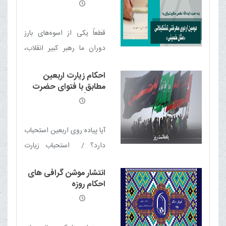
دامت برکاته به دومین
اردوی معرفتی تشکیلاتی
«مثل خمینی»
قطعاً یکی از اسوه‌های بارز
دوران ما رهبر کبیر انقلاب،
امام خمینی (قدس سره) بود
احکام زیارت اربعین
که هم در اندیشه و منظومه
مطابق با فتوای حضرت
فکری خود و هم در سیره
آیت الله العظمی مکارم
شیرازی
عملی الگوی درخشانی در
پیش چشمان ما بوده و
آیا پیاده روی اربعین استحباب
هست
دارد؟ / استحباب زیارت
اربعین در روایات / چرا تنها
انتشار موشن گرافی های
برای امام حسین (ع) اربعین
احکام روزه
می گیرند؟ / وظیفه معذورین
در مورد مساجد و حرم های
ائمه (علیهم السلام)/ حکم