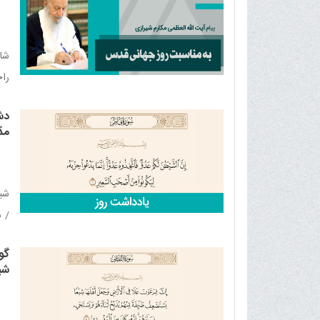
شای
راح
راه
دش
مدّ
شیط
/ ش
نیر
گون
ایم
شیر
مبا