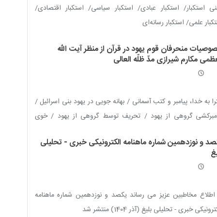
ی استکبار/ استکبار عبادی/ استکبار سیاسی/ استکبار اقتصادی/
کبار علمی/ استکبار رسانه‌ای
وصیات منحرفان قوم یهود در قرآن از منظر آیت الله
ظمی مکارم شیرازی مدّ ظلّه العالی
را به خدا، پیامبر و کتب آسمانی / بهانه جویی در یهود بنى اسرائیل /
امبرکشی گروهی از یهود / تحریف توسط گروهی از یهود / خوی
کباری بنى اسرائیل / استهزاگری یهود مدینه / توطئه چینی یهودیان
صد و نوزدهمین شماره ماهنامه الکترونیکی خبری - تحلیلی
 اسلام / جاسوسی گروهى از یهود / دنیاپرستی یهود بنى اسرائیل /
غ
دت علیه پیامبر اسلام
صلّی الله علیه وآله وسلّم
/ خیانت در امانت /
خواری / سحر و جادوگری / قساوت و سنگدلی بنى اسرائیل / کینه
ی و دشمنی منحرفان یهود / عهد شکنی جمعى از یهود / کتمان حق
اطلاع مخاطبین عزیز می رساند یکصد و نوزدهمین شماره ماهنامه
ط علماى یهود / نفاق و دورویی جمع از یهود / فریب کاری گروهى از
رونیکی خبری - تحلیلی بلیغ (آذر 1404) منتشر شد