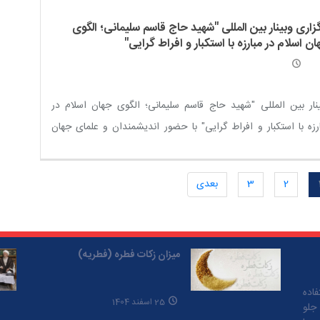
د / سخن آخر: (نژادپرستی بنى اسرائیل)
زاری وبینار بین المللی "شهید حاج قاسم سلیمانی؛ الگوی
ن اسلام در مبارزه با استکبار و افراط گرایی"
نار بین المللی "شهید حاج قاسم سلیمانی؛ الگوی جهان اسلام در
رزه با استکبار و افراط گرایی" با حضور اندیشمندان و علمای جهان
ام برگزار می گردد
2
3
بعدی
میزان زکات فطره (فطریه)
اده
25 اسفند 1404
 جلو