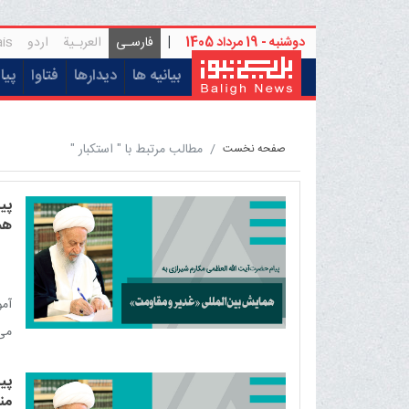
دو‌شنبه - 19 مرداد 1405
|
فارسـی
العربـیة
اردو
is
(current)
بیانیه ها
دیدارها
فتاوا
پیا
مطالب مرتبط با " استکبار "
صفحه نخست
پی
هم
آمو
می‌
اسل
پی
من