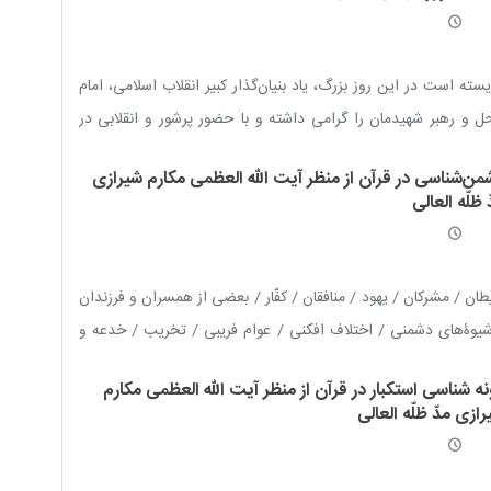
سته است در این روز بزرگ، یاد بنیان‌گذار کبیر انقلاب اسلامی، امام
ل و رهبر شهیدمان را گرامی داشته و با حضور پرشور و انقلابی در
پیمایی روز جهانی قدس، ایران اسلامی را سرافراز نماییم.
من‌شناسی در قرآن از منظر آیت الله العظمی مکارم شیرازی
 ظلّه العالی
ان / مشرکان / یهود / منافقان / کفّار / بعضی از همسران و فرزندان
یوۀ‌های دشمنی / اختلاف افکنی / عوام فریبی / تخریب / خدعه و
نگ / تهاجم غافلگیرانه / شیوه‌های مبارزه با دشمنان / تجهیز به قدرت
ه شناسی استکبار در قرآن از منظر آیت الله العظمی مکارم
ان / افزایش قدرت نظامی / ممنوعیت دوستی با بیگانگان / جهاد و
ازی مدّ ظلّه العالی
رزه