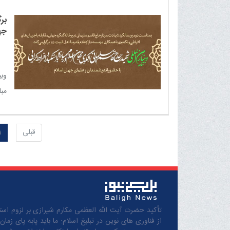
یهو
برگ
جها
وبی
مبا
اسل
قبلی
1
تأکید حضرت آیت الله العظمی مکارم شیرازی بر لزوم استف
از فناوری های نوین در تبلیغ اسلام: ما باید پابه پای زمان