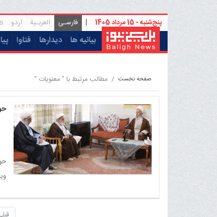
پنج‌شنبه - 15 مرداد 1405
|
فارسـی
العربـیة
اردو
s
(current)
بیانیه ها
دیدارها
فتاوا
پیا
مطالب مرتبط با " معنویات "
صفحه نخست
حو
حو
وی
دار
قبلی