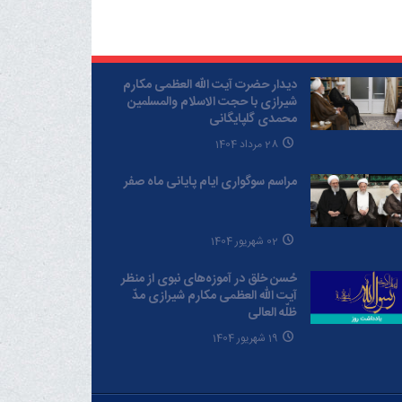
دیدار حضرت آیت الله العظمی مکارم
شیرازی با حجت الاسلام والمسلمین
محمدی گلپایگانی
28 مرداد 1404
مراسم سوگواری ایام پایانی ماه صفر
02 شهریور 1404
حُسن خلق در آموزه‌های نبوی از منظر
آیت الله العظمی مکارم شیرازی مدّ
ظلّه العالی
19 شهریور 1404