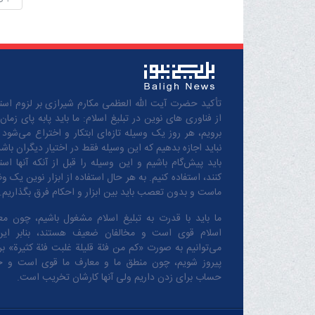
تأکید حضرت آیت الله العظمی مکارم شیرازی بر لزوم استف
از فناوری های نوین در تبلیغ اسلام: ما باید پابه پای زمان
برویم، هر روز یک وسیله تازه‌ای ابتکار و اختراع می‌شود 
نباید اجازه بدهیم که این وسیله فقط در اختیار دیگران باشد
باید پیش‌گام باشیم و این وسیله را قبل از آنکه آنها است
کنند، استفاده کنیم. به هر حال استفاده از ابزار نوین یک و
ماست و بدون تعصب باید بین ابزار و احکام فرق بگذاریم.
ما باید با قدرت به تبلیغ اسلام مشغول باشیم، چون مع
اسلام قوی است و مخالفان ضعیف هستند، بنابر این
می‌توانیم به صورت «کم من فئة قلیلة غلبت فئة کثیرة» بر 
پیروز شویم، چون منطق‌ ما و معارف ‌ما قوی است و 
حساب برای زدن داریم ولی آنها کارشان تخریب است.