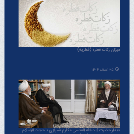
میزان زکات فطره (فطریه)
25 اسفند 1404
دیدار حضرت آیت الله العظمی مکارم شیرازی با حجت الاسلام