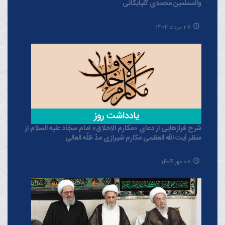
والمسلمین محمدی گلپایگانی
28 مرداد 1404
شرح فرازهایی از دعای «مکارم الاخلاق» امام سجّاد علیه السلام از
منظر آیت الله العظمی مکارم شیرازی مدّ ظلّه العالی
08 مهر 1404