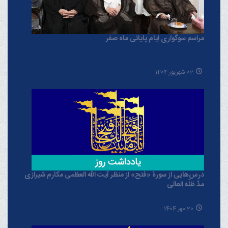
مراسم سوگواری ایام پایانی ماه صفر
02 شهریور 1404
درس‌هایی از سورۀ «فتح» از منظر آیت الله العظمی مکارم شیرازی
مدّ ظلّه العالی
20 مهر 1404