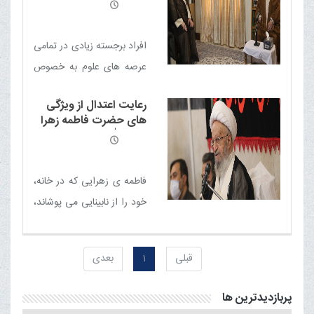
کنند
نگاه اصلاح شود.
افراد برجسته زیادی در تمامی
عرصه های علوم به خصوص
فقه، تاریخ و شعر از تبریز بوده
رعایت اعتدال از ویژگی
اند
های حضرت فاطمه زهرا
سلام الله علیها
فاطمه ی زهرایی که در خانه،
خود را از نابینایی می پوشاند،
در مسجد در حضور جماعت
برای حمایت از ولایت، خطبه
قبلی
1
بعدی
ی غرایی ایراد فرمود
پربازدیدترین ها