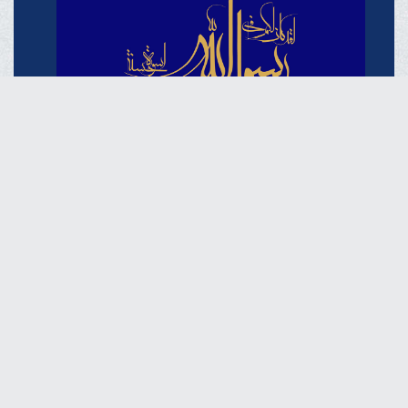
حُسن خلق در آموزه‌های نبوی از منظر آیت الله العظمی مکارم
شیرازی مدّ ظلّه العالی
19 شهریور 1404
خبرگزاری دفتر حضرت آیت الله العظمی مکارم
شیرازی
فارسـی
العربـیة
اردو
Français
Español
English
Русский
Azərbaycan
THE OFFICIAL WEBSITE OF GRAND AYATOLLAH
MAKAREM SHIRAZI Qom - IR.Iran.