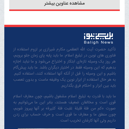
مشاهده عناوین بیشتر
تأکید حضرت آیت الله العظمی مکارم شیرازی بر لزوم استفاده از
فناوری های نوین در تبلیغ اسلام: ما باید پابه پای زمان جلو برویم،
هر روز یک وسیله تازه‌ای ابتکار و اختراع می‌شود و ما نباید اجازه
بدهیم که این وسیله فقط در اختیار دیگران باشد. ما باید پیش‌گام
باشیم و این وسیله را قبل از آنکه آنها استفاده کنند، استفاده کنیم.
به هر حال استفاده از ابزار نوین یک وظیفه ماست و بدون تعصب
باید بین ابزار و احکام فرق بگذاریم.
ما باید با قدرت به تبلیغ اسلام مشغول باشیم، چون معارف اسلام
قوی است و مخالفان ضعیف هستند، بنابر این ما می‌توانیم به
صورت «کم من فئة قلیلة غلبت فئة کثیرة» بر آنها پیروز شویم،
چون منطق‌ ما و معارف ‌ما قوی است و حرف حساب برای زدن
داریم ولی آنها کارشان تخریب است.