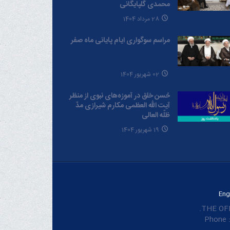
محمدی گلپایگانی
28 مرداد 1404
مراسم سوگواری ایام پایانی ماه صفر
02 شهریور 1404
حُسن خلق در آموزه‌های نبوی از منظر
آیت الله العظمی مکارم شیرازی مدّ
ظلّه العالی
19 شهریور 1404
Eng
THE OFF
Phone :