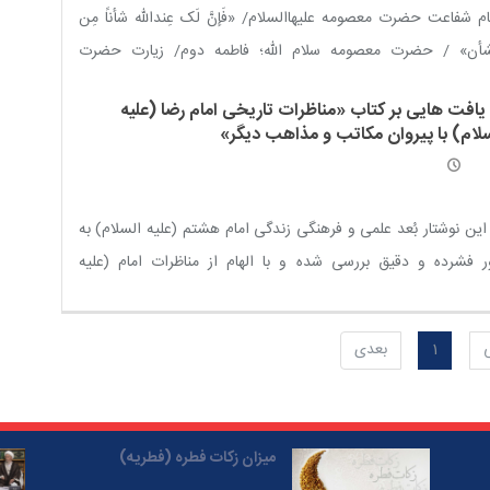
ند
م شفاعت حضرت معصومه عليهاالسلام/ «فَإنَّ لَک عِندالله شأناً مِن
شأن» / حضرت معصومه سلام الله؛ فاطمه دوم/ زیارت حضرت
ومه سلام الله علیها؛ راهی نزدیک تا بهشت / نقش حضرت فاطمه
 یافت هایی بر کتاب «مناظرات تاریخی امام رضا (علیه
صومه سلام الله علیها در ترویج تشیع ناب/ چرا حضرت فاطمه
سلام) با پیروان مکاتب و مذاهب دیگر»
صومه سلام الله علیها سرآمد امامزادگان است / کرامت حضرت
صومه علیها السلام نسبت به جوان نخجوانی/ به خادمی حضرت
ومه سلام الله علیها مفتخرم
این نوشتار بُعد علمی و فرهنگی زندگی امام هشتم (علیه السلام) به
 فشرده و دقیق بررسی شده و با الهام از مناظرات امام (علیه
لام)، رهنمودهایی برای جامعه علمی و حوزوی عرضه شده است.
1
بعدی
میزان زکات فطره (فطریه)