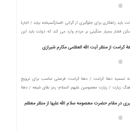
ت باید راهکاری برای جلوگیری از گرانی افسارگسیخته بیابد / اجارۀ
ن فشار بسیار سنگینی بر مردم وارد می کند که دولت باید این
له را کنترل کرده و راهکاری برای آن بیابد چراکه مسکن نقش مهمی
ۀ کرامت از منظر آیت الله العظمی مکارم شیرازی
رضایت مردم دارد / هرچند کارهای برزمین مانده در کشور فراوان
، اما امید انجام آن نیز بسیار است که با فعالیت هایی که دارید
د مردم نیز به حل مشکلات و انجام کارها بیشتر و بهتر می شود
ه تسمیه دهۀ کرامت / دهۀ کرامت؛ فرصتی مناسب برای ترویج
نگ زیارت / زیارت معصومین علیهم السلام؛ رمز بقای شیعه / دهۀ
مت؛ نماد پرشکوه پیروان اهل بیت علیهم السلام / بزرگداشت دهۀ
ری در مقام حضرت معصومه سلام الله علیها از منظر معظم
مت در سایۀ گسترش شناخت و معرفت به اهل بیت علیهم السلام /
امیداشت دهۀ کرامت مایه کوری چشم وهابیون است / دوست داران
رت رضا علیه السلام در دهۀ کرامت پیشتاز خدمت به مستضعفان