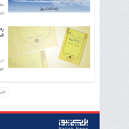
باش
مقا
ال
معص
ره
مع
ال
مع
مع
معص
در 
طور
الس
قبلی