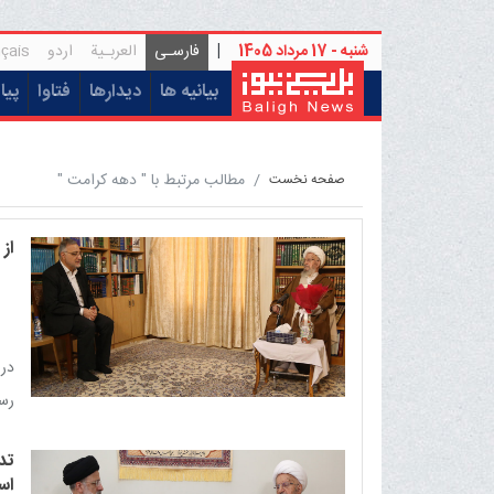
شنبه - 17 مرداد 1405
|
فارسـی
العربـیة
اردو
çais
(current)
بیانیه ها
دیدارها
فتاوا
پیا
مطالب مرتبط با " دهه کرامت "
صفحه نخست
از 
در 
رسا
تد
اس