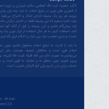
تأکید حضرت آیت الله العظمی مکارم شیرازی بر لزوم استف
از فناوری های نوین در تبلیغ اسلام: ما باید پابه پای زمان
برویم، هر روز یک وسیله تازه‌ای ابتکار و اختراع می‌شود 
نباید اجازه بدهیم که این وسیله فقط در اختیار دیگران باشد
باید پیش‌گام باشیم و این وسیله را قبل از آنکه آنها است
کنند، استفاده کنیم. به هر حال استفاده از ابزار نوین یک و
ماست و بدون تعصب باید بین ابزار و احکام فرق بگذاریم.
ما باید با قدرت به تبلیغ اسلام مشغول باشیم، چون مع
اسلام قوی است و مخالفان ضعیف هستند، بنابر این
می‌توانیم به صورت «کم من فئة قلیلة غلبت فئة کثیرة» بر 
پیروز شویم، چون منطق‌ ما و معارف ‌ما قوی است و 
حساب برای زدن داریم ولی آنها کارشان تخریب است.
IR.Iran.
m [.] ir