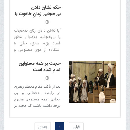
را در جامعه گسترش می دهد
حکم نشان دادن
بی‌حجابی زمان طاغوت با
استفاده از کلاه‌گیس
آیا نشان دادن زنان بدحجاب
یا بی‌حجاب، به‌عنوان مظهر
فساد رژیم سابق، حتّى با
استفاده از موى مصنوعى و
کلاه‌گیس و استفاده از
چهره‌پرداز زن، در فیلم‌های
حجت بر همه مسئولین
سینمایى تلویزیون و
تمام شده است
نمایش‌های روى صحنه مجاز
است؟
بعد از تأکید مقام معظم رهبرى
در رابطه بدحجابى و بى‏
حجابى، همه مسئولان محترم
توجه داشته باشند که حجت بر
همه، تمام شده و مردم در
انتظار اقدام جدى توأم با تدبیر
و مدیریت صحیح هستند و بیش
قبلی
1
بعدی