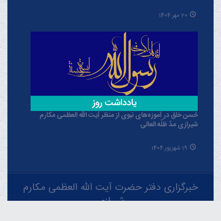
20 مهر 1404
حُسن خلق در آموزه‌های نبوی از منظر آیت الله العظمی مکارم
شیرازی مدّ ظلّه العالی
19 شهریور 1404
خبرگزاری دفتر حضرت آیت الله العظمی مکارم
شیرازی
فارسـی
العربـیة
اردو
Français
Español