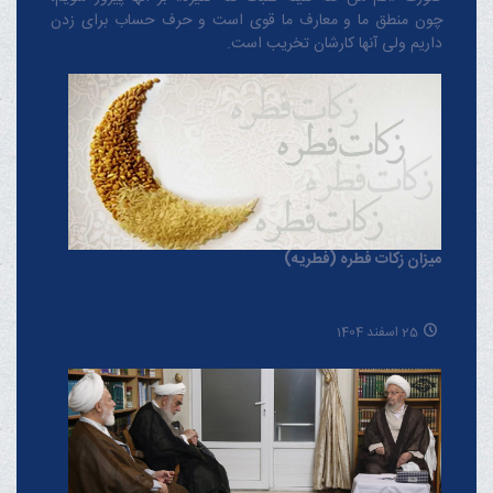
چون منطق‌ ما و معارف ‌ما قوی است و حرف حساب برای زدن
داریم ولی آنها کارشان تخریب است.
میزان زکات فطره (فطریه)
25 اسفند 1404