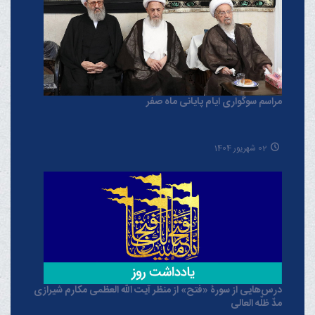
مراسم سوگواری ایام پایانی ماه صفر
02 شهریور 1404
درس‌هایی از سورۀ «فتح» از منظر آیت الله العظمی مکارم شیرازی
مدّ ظلّه العالی