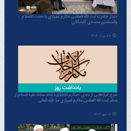
دیدار حضرت آیت الله العظمی مکارم شیرازی با حجت الاسلام
والمسلمین محمدی گلپایگانی
28 مرداد 1404
شرح فرازهایی از دعای «مکارم الاخلاق» امام سجّاد علیه السلام از
منظر آیت الله العظمی مکارم شیرازی مدّ ظلّه العالی
08 مهر 1404