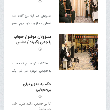
نگاه اصلاح شود.
همچنان که قبلا نیز گفته شد
فضای مجازی بلای مهم عصر
و زمان ماست و بسیاری از
مسؤولان موضوع حجاب
مفاسد، از فضای مجازی است
را جدی بگیرند / دشمن
اصل نظام را نشانه گرفته
است
بارها تاکید کرده ایم که مساله
بدحجابی بویژه در قم یک
مساله فرعی و حاشیه ای
حکم به تعزیر برای
نیست؛ دشمن از این طریق
بی‌حجابی
می خواهد به اصل نظام
ضربه بزند؛ امیدواریم
آیا بی‌حجابی مانند شرب خمر
مسؤولان این موضوع را
حد دارد؟