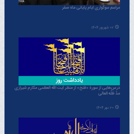
مراسم سوگواری ایام پایانی ماه صفر
02 شهریور 1404
درس‌هایی از سورۀ «فتح» از منظر آیت الله العظمی مکارم شیرازی
مدّ ظلّه العالی
20 مهر 1404