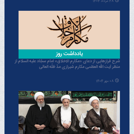
28 مرداد 1404
شرح فرازهایی از دعای «مکارم الاخلاق» امام سجّاد علیه السلام از
منظر آیت الله العظمی مکارم شیرازی مدّ ظلّه العالی
08 مهر 1404