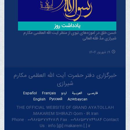
حُسن خلق در آموزه‌های نبوی از منظر آیت الله العظمی مکارم
شیرازی مدّ ظلّه العالی
19 شهریور 1404
خبرگزاری دفتر حضرت آیت الله العظمی مکارم
شیرازی
فارسـی
العربـیة
اردو
Français
Español
English
Русский
Azərbaycan
THE OFFICIAL WEBSITE OF GRAND AYATOLLAH
MAKAREM SHIRAZI Qom - IR.Iran.
Phone : 00982537742819 Fax : 00982537749184 Contact
Us : info [@] makarem [.] ir