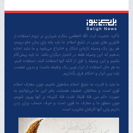
تأکید حضرت آیت الله العظمی مکارم شیرازی بر لزوم استفاده از
فناوری های نوین در تبلیغ اسلام: ما باید پابه پای زمان جلو برویم،
هر روز یک وسیله تازه‌ای ابتکار و اختراع می‌شود و ما نباید اجازه
بدهیم که این وسیله فقط در اختیار دیگران باشد. ما باید پیش‌گام
باشیم و این وسیله را قبل از آنکه آنها استفاده کنند، استفاده کنیم.
به هر حال استفاده از ابزار نوین یک وظیفه ماست و بدون تعصب
باید بین ابزار و احکام فرق بگذاریم.
ما باید با قدرت به تبلیغ اسلام مشغول باشیم، چون معارف اسلام
قوی است و مخالفان ضعیف هستند، بنابر این ما می‌توانیم به
صورت «کم من فئة قلیلة غلبت فئة کثیرة» بر آنها پیروز شویم،
چون منطق‌ ما و معارف ‌ما قوی است و حرف حساب برای زدن
داریم ولی آنها کارشان تخریب است.