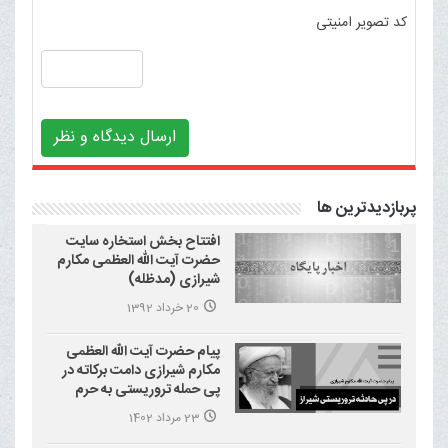
کد تصویر امنیتی
ارسال دیدگاه و نظر
پربازدیدترین ها
افتتاح بخش استخاره سایت
حضرت آیت الله العظمی مکارم
شیرازی (مدظله)
20 خرداد 1392
پیام حضرت آیت الله العظمی
مکارم شیرازی دامت برکاته در
پی حمله تروریستی به حرم
احمد بن موسی علیه السلام
23 مرداد 1402
(شاهچراغ)