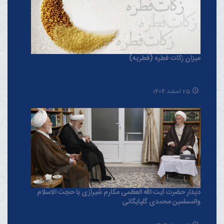
میزان زکات فطره (فطریه)
25 اسفند 1404
دیدار حضرت آیت الله العظمی مکارم شیرازی با حجت الاسلام
والمسلمین محمدی گلپایگانی