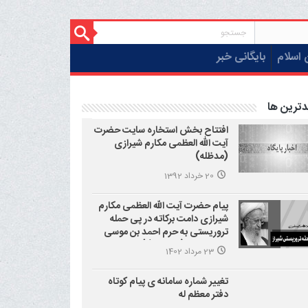
 اسلام
بایگانی خبر
دترین ها
افتتاح بخش استخاره سایت حضرت
آیت الله العظمی مکارم شیرازی
(مدظله)
20 خرداد 1392
پیام حضرت آیت الله العظمی مکارم
شیرازی دامت برکاته در پی حمله
تروریستی به حرم احمد بن موسی
علیه السلام (شاهچراغ)
23 مرداد 1402
تغییر شماره سامانه ی پیام کوتاه
دفتر معظم له