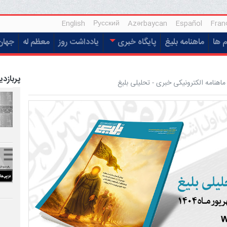
English
Русский
Azərbaycan
Español
Fran
م ها
ماهنامه بلیغ
پایگاه خبری
یادداشت روز
معظم له
جهان
پربازدی
اهنامه الکترونیکی خبری - تحلیلی بلیغ