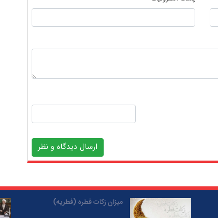
ارسال دیدگاه و نظر
میزان زکات فطره (فطریه)