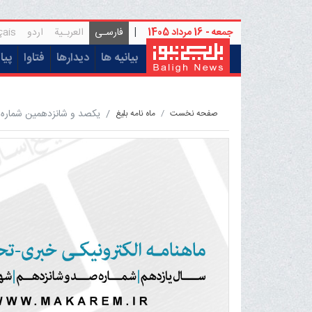
جمعه - 16 مرداد 1405
|
فارسـی
العربـیة
اردو
çais
(current)
بیانیه ها
دیدارها
فتاوا
پیا
یکصد و شانزدهمین شماره م
صفحه نخست
ماه نامه بلیغ