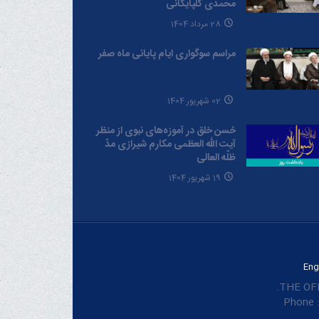
محمدی گلپایگانی
28 مرداد 1404
مراسم سوگواری ایام پایانی ماه صفر
02 شهریور 1404
حُسن خلق در آموزه‌های نبوی از منظر
آیت الله العظمی مکارم شیرازی مدّ
ظلّه العالی
19 شهریور 1404
Eng
THE OFF
Phone :