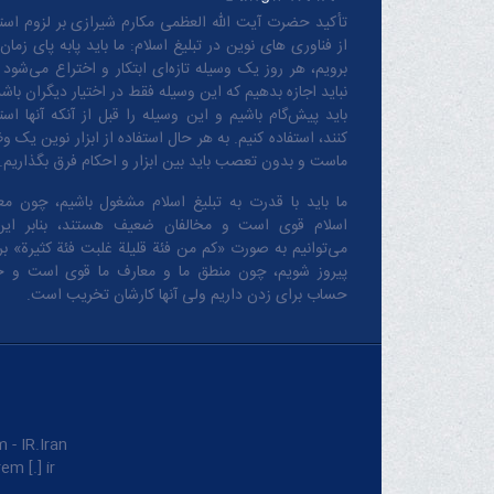
تأکید حضرت آیت الله العظمی مکارم شیرازی بر لزوم استف
از فناوری های نوین در تبلیغ اسلام: ما باید پابه پای زمان
برویم، هر روز یک وسیله تازه‌ای ابتکار و اختراع می‌شود 
نباید اجازه بدهیم که این وسیله فقط در اختیار دیگران باشد
باید پیش‌گام باشیم و این وسیله را قبل از آنکه آنها است
کنند، استفاده کنیم. به هر حال استفاده از ابزار نوین یک و
ماست و بدون تعصب باید بین ابزار و احکام فرق بگذاریم.
ما باید با قدرت به تبلیغ اسلام مشغول باشیم، چون مع
اسلام قوی است و مخالفان ضعیف هستند، بنابر این
می‌توانیم به صورت «کم من فئة قلیلة غلبت فئة کثیرة» بر 
پیروز شویم، چون منطق‌ ما و معارف ‌ما قوی است و 
حساب برای زدن داریم ولی آنها کارشان تخریب است.
IR.Iran.
m [.] ir