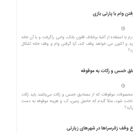
الت اجتماعی/ نقش وقف در رشد معنوی جامعه/ تأمین نیازهای
تن وام با پارتی بازی
عه؛ کارکرد بارز وقف در عرصه های نوین/ موقوفه‌ها را از دست
وفه‌خواران نجات دهید
رم با استفاده از آشنا برخلاف قانون بانک، وامی راگرفت و با آن خانه
د و اکنون می خواهد وقف کند، آیا گرفتن وام و وقف خانه اشکال
د؟
لق خمس و زکات به موقوفه
محصولات موقوفات که از مصادیق خمس و زکات می‌باشند باید زکات
اخت شود، مثلاً گندم که حاصل زمین، آب و هزینه موقوفه به دست
آید؟
ع وقف زائرسراها در شهرهای زیارتی