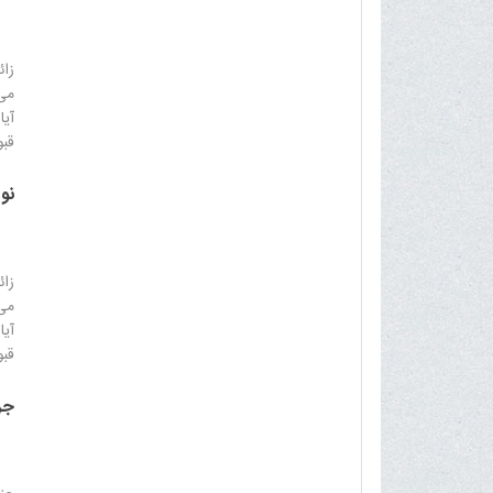
زائ
می 
آیا
قبو
نو
زائ
می 
آیا
قبو
جر