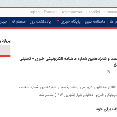
English
Русский
Azərbaycan
Español
Françai
م ها
ماهنامه بلیغ
پایگاه خبری
یادداشت روز
معظم له
جهان
پربازدی
صد و شانزدهمین شماره ماهنامه الکترونیکی خبری - تحلیلی
غ
اطلاع مخاطبین عزیز می رساند یکصد و شانزدهمین شماره ماهنامه
رونیکی خبری - تحلیلی بلیغ (شهریور 1404) منتشر شد
ف برای خود