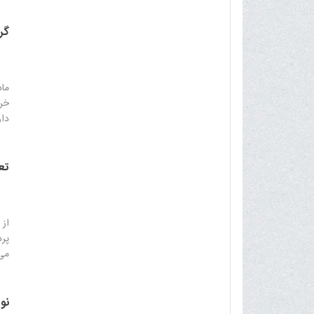
عد
گرف
جام
موق
ماد
خری
دار
تع
از 
پرد
می‌
نو