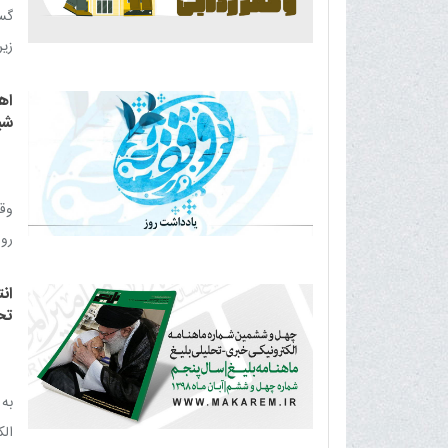
گس
زير
اه
شی
وقف
روا
وق
ان
سوء
تح
به
الکت