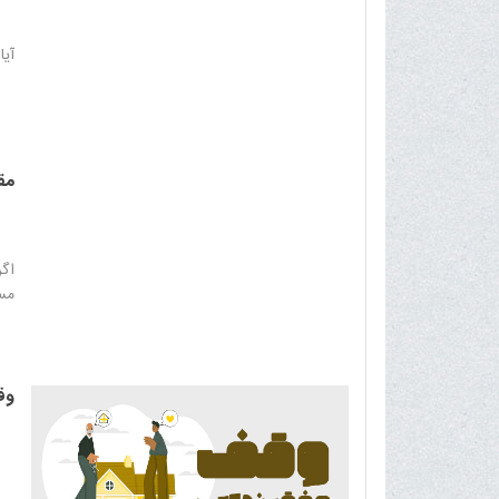
آیا
مق
اگر
مسج
وق