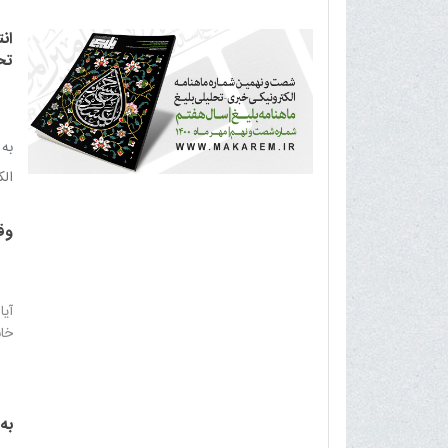
ان
تح
به
الکت
وق
آيا
خان
به