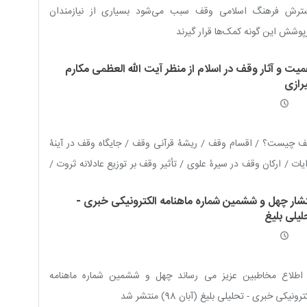
ترش فرهنگ اسلامى وقف سبب می‌شود بسيارى از نيازمندان
پوشش اين گونه کمک‌ها قرار گيرند
میت و آثار وقف در اسلام از منظر آیت الله العظمی مکارم
رازی
 چیست؟ / اقسام وقف / ریشۀ قرآنی وقف / جایگاه وقف در آینۀ
یات / ارکان وقف در سیرۀ علوی / تأثیر وقف بر توزیع عادلانه ثروت /
ف فاصله طبقاتی را کاهش میدهد / وقف و فقر زدایی / جلوي
تشار چهل و ششمین شماره ماهنامه الکترونیکی خبری -
استفاده های از وقف را بگیرید
لیلی بلیغ
 اطلاع مخاطبین عزیز می رساند چهل و ششمین شماره ماهنامه
رونیکی خبری - تحلیلی بلیغ (آبان 98) منتشر شد