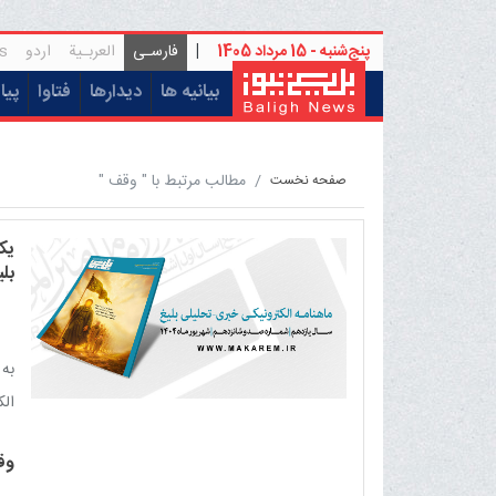
پنج‌شنبه - 15 مرداد 1405
|
فارسـی
العربـیة
اردو
s
(current)
بیانیه ها
دیدارها
فتاوا
پیا
مطالب مرتبط با " وقف "
صفحه نخست
یک
بلی
به 
الکت
وق