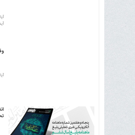
آیا
آید
وقف
آیا
ان
تح