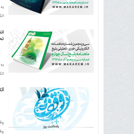
به 
الکت
ان
تح
به
الکت
آث
وقف
وق