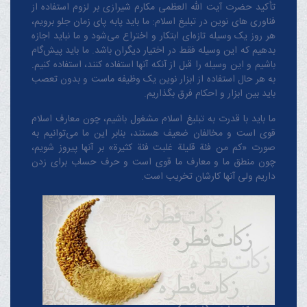
تأکید حضرت آیت الله العظمی مکارم شیرازی بر لزوم استفاده از
فناوری های نوین در تبلیغ اسلام: ما باید پابه پای زمان جلو برویم،
هر روز یک وسیله تازه‌ای ابتکار و اختراع می‌شود و ما نباید اجازه
بدهیم که این وسیله فقط در اختیار دیگران باشد. ما باید پیش‌گام
باشیم و این وسیله را قبل از آنکه آنها استفاده کنند، استفاده کنیم.
به هر حال استفاده از ابزار نوین یک وظیفه ماست و بدون تعصب
باید بین ابزار و احکام فرق بگذاریم.
ما باید با قدرت به تبلیغ اسلام مشغول باشیم، چون معارف اسلام
قوی است و مخالفان ضعیف هستند، بنابر این ما می‌توانیم به
صورت «کم من فئة قلیلة غلبت فئة کثیرة» بر آنها پیروز شویم،
چون منطق‌ ما و معارف ‌ما قوی است و حرف حساب برای زدن
داریم ولی آنها کارشان تخریب است.