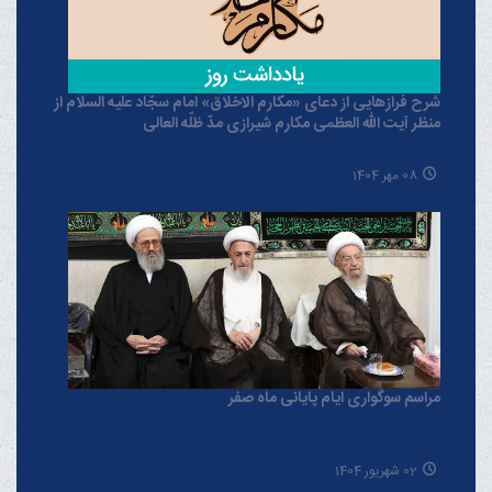
شرح فرازهایی از دعای «مکارم الاخلاق» امام سجّاد علیه السلام از
منظر آیت الله العظمی مکارم شیرازی مدّ ظلّه العالی
08 مهر 1404
مراسم سوگواری ایام پایانی ماه صفر
02 شهریور 1404