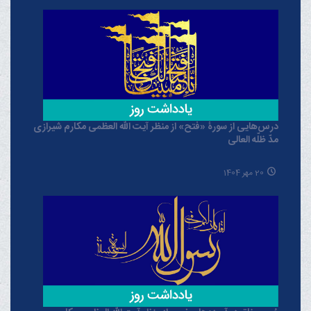
درس‌هایی از سورۀ «فتح» از منظر آیت الله العظمی مکارم شیرازی
مدّ ظلّه العالی
20 مهر 1404