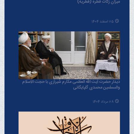
میزان زکات فطره (فطریه)
25 اسفند 1404
دیدار حضرت آیت الله العظمی مکارم شیرازی با حجت الاسلام
والمسلمین محمدی گلپایگانی
28 مرداد 1404