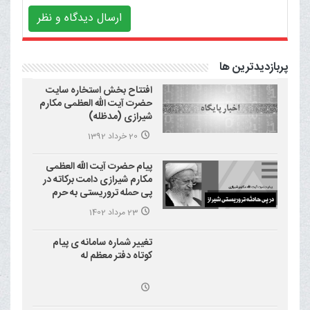
ارسال دیدگاه و نظر
پربازدیدترین ها
افتتاح بخش استخاره سایت
حضرت آیت الله العظمی مکارم
شیرازی (مدظله)
20 خرداد 1392
پیام حضرت آیت الله العظمی
مکارم شیرازی دامت برکاته در
پی حمله تروریستی به حرم
احمد بن موسی علیه السلام
23 مرداد 1402
(شاهچراغ)
تغییر شماره سامانه ی پیام
کوتاه دفتر معظم له