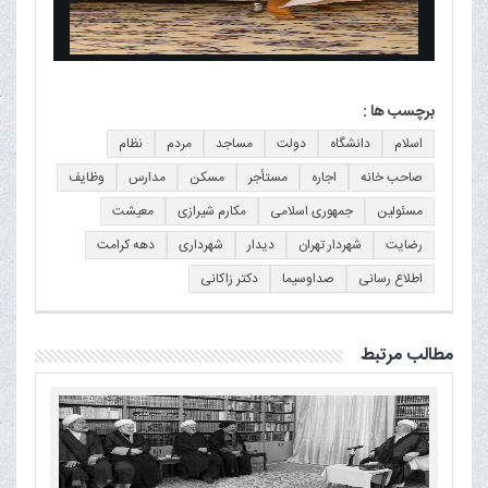
برچسب ها :
اسلام
دانشگاه
دولت
مساجد
مردم
نظام
صاحب خانه
اجاره
مستأجر
مسکن
مدارس
وظایف
مسئولین
جمهوری اسلامی
مکارم شیرازی
معیشت
رضایت
شهردار تهران
دیدار
شهرداری
دهه کرامت
اطلاع رسانی
صداوسیما
دکتر زاکانی
مطالب مرتبط